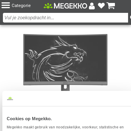
Categorie
MSI OPTIX MAG272CQR 27" 165HZ WQHD CURVED
Cookies op Megekko.
GAMING MONITOR
Megekko maakt gebruik van noodzakelijke, voorkeur, statistische en