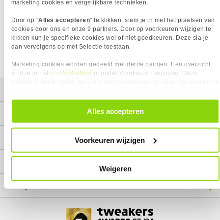
Het product dat je zocht is helaas niet meer beschikbaar.
marketing cookies en vergelijkbare technieken.
Wij doen ons uiterste best om al onze producten zo lang
Door op "
Alles accepteren
" te klikken, stem je in met het plaatsen van
mogelijk leverbaar te houden.
Helaas is dit product op dit
cookies door ons en onze 9 partners. Door op voorkeuren wijzigen te
moment bij geen van onze leveranciers leverbaar.
kikken kun je specifieke cookies wel of niet goedkeuren. Deze sla je
dan vervolgens op met Selectie toestaan.
We helpen je graag met een ander product uit de categorie
Monitoren.
Marketing cookies worden gedeeld met derde partijen. Een overzicht
cookiebeleid
vind je in het
of onder Voorkeuren wijzigen. Deze
worden gebruikt zodat we gerichter reclamebanners kunnen inzetten op
Mijn gegevens
andere websites. In onze cookievoorkeuren vind je een overzicht van
alle cookies. Je kunt je gegeven toestemming altijd intrekken, dit doe je
door in de footer van onze website te klikken op ‘Cookievoorkeuren’
Alles accepteren
Service
onder het kopje ‘Mijn gegevens’.
Contact
Voorkeuren wijzigen
Megekko
Weigeren
Categorieën