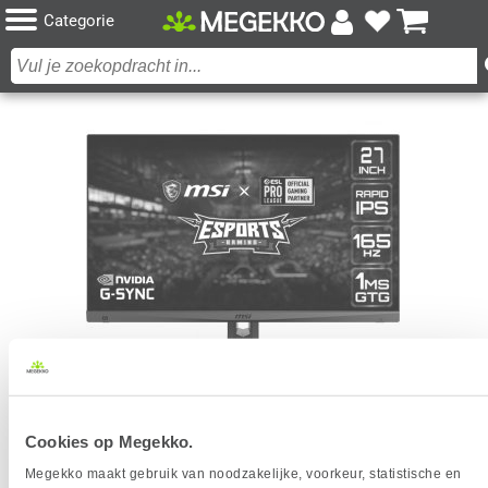
Categorie
MSI OPTIX MAG274QRF 27" WQHD 165HZ GAMING
Cookies op Megekko.
MONITOR
Megekko maakt gebruik van noodzakelijke, voorkeur, statistische en