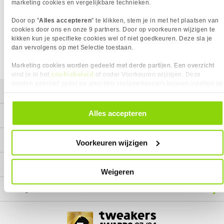
Het product dat je zocht is helaas niet meer beschikbaar.
marketing cookies en vergelijkbare technieken.
Wij doen ons uiterste best om al onze producten zo lang
Door op "
Alles accepteren
" te klikken, stem je in met het plaatsen van
mogelijk leverbaar te houden.
Helaas is dit product op dit
cookies door ons en onze 9 partners. Door op voorkeuren wijzigen te
moment bij geen van onze leveranciers leverbaar.
kikken kun je specifieke cookies wel of niet goedkeuren. Deze sla je
dan vervolgens op met Selectie toestaan.
We helpen je graag met een ander product uit de categorie
Monitoren.
Marketing cookies worden gedeeld met derde partijen. Een overzicht
cookiebeleid
vind je in het
of onder Voorkeuren wijzigen. Deze
worden gebruikt zodat we gerichter reclamebanners kunnen inzetten op
Mijn gegevens
andere websites. In onze cookievoorkeuren vind je een overzicht van
alle cookies. Je kunt je gegeven toestemming altijd intrekken, dit doe je
door in de footer van onze website te klikken op ‘Cookievoorkeuren’
Alles accepteren
Service
onder het kopje ‘Mijn gegevens’.
Contact
Voorkeuren wijzigen
Megekko
Weigeren
Categorieën