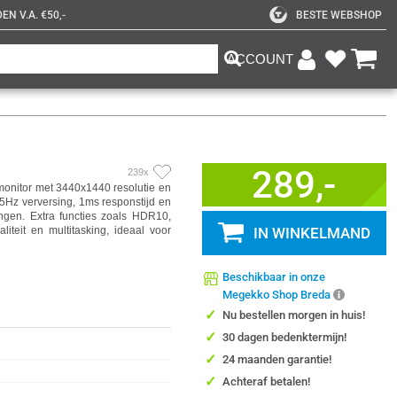
N V.A. €50,-
BESTE WEBSHOP
ACCOUNT
289,-
239x
onitor met 3440x1440 resolutie en
Hz verversing, 1ms responstijd en
gen. Extra functies zoals HDR10,
liteit en multitasking, ideaal voor
IN WINKELMAND
Beschikbaar in onze
Megekko Shop Breda
✓
Nu bestellen morgen in huis!
✓
30 dagen bedenktermijn!
✓
24 maanden garantie!
✓
Achteraf betalen!