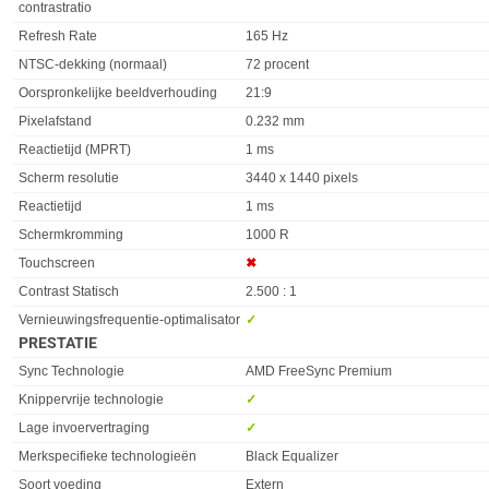
contrastratio
Refresh Rate
165 Hz
NTSC-dekking (normaal)
72 procent
Oorspronkelijke beeldverhouding
21:9
Pixelafstand
0.232 mm
Reactietijd (MPRT)
1 ms
Scherm resolutie
3440 x 1440 pixels
Reactietijd
1 ms
Schermkromming
1000 R
Touchscreen
✖︎
Contrast Statisch
2.500 : 1
Vernieuwingsfrequentie-optimalisator
✓︎
PRESTATIE
Eigenschap
Waarde
Sync Technologie
AMD FreeSync Premium
Knippervrije technologie
✓︎
Lage invoervertraging
✓︎
Merkspecifieke technologieën
Black Equalizer
Soort voeding
Extern