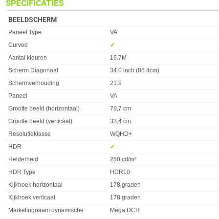
SPECIFICATIES
BEELDSCHERM
Eigenschap
Waarde
Paneel Type
VA
Curved
✓︎
Aantal kleuren
16.7M
Scherm Diagonaal
34.0 inch (86.4cm)
Schermverhouding
21:9
Paneel
VA
Grootte beeld (horizontaal)
79,7 cm
Grootte beeld (verticaal)
33,4 cm
Resolutieklasse
WQHD+
HDR
✓︎
Helderheid
250 cd/m²
HDR Type
HDR10
Kijkhoek horizontaal
178 graden
Kijkhoek verticaal
178 graden
Marketingnaam dynamische
Mega DCR