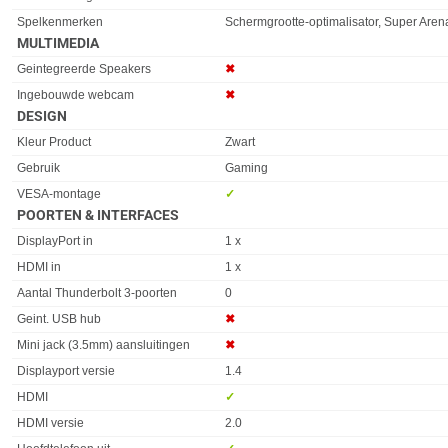
Spelkenmerken
Schermgrootte-optimalisator, Super Are
MULTIMEDIA
Eigenschap
Waarde
Geintegreerde Speakers
✖︎
Ingebouwde webcam
✖︎
DESIGN
Eigenschap
Waarde
Kleur Product
Zwart
Gebruik
Gaming
VESA-montage
✓︎
POORTEN & INTERFACES
Eigenschap
Waarde
DisplayPort in
1 x
HDMI in
1 x
Aantal Thunderbolt 3-poorten
0
Geint. USB hub
✖︎
Mini jack (3.5mm) aansluitingen
✖︎
Displayport versie
1.4
HDMI
✓︎
HDMI versie
2.0