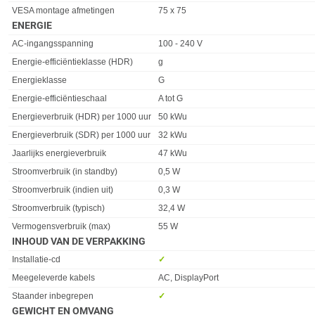
VESA montage afmetingen
75 x 75
ENERGIE
Eigenschap
Waarde
AC-ingangsspanning
100 - 240 V
Energie-efficiëntieklasse (HDR)
g
Energieklasse
G
Energie-efficiëntieschaal
A tot G
Energieverbruik (HDR) per 1000 uur
50 kWu
Energieverbruik (SDR) per 1000 uur
32 kWu
Jaarlijks energieverbruik
47 kWu
Stroomverbruik (in standby)
0,5 W
Stroomverbruik (indien uit)
0,3 W
Stroomverbruik (typisch)
32,4 W
Vermogensverbruik (max)
55 W
INHOUD VAN DE VERPAKKING
Eigenschap
Waarde
Installatie-cd
✓︎
Meegeleverde kabels
AC, DisplayPort
Staander inbegrepen
✓︎
GEWICHT EN OMVANG