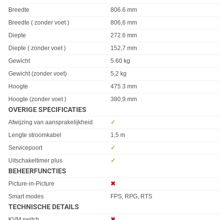
Eigenschap
Waarde
Breedte
806.6 mm
Breedte ( zonder voet )
806,6 mm
Diepte
272.6 mm
Diepte ( zonder voet )
152,7 mm
Gewicht
5.60 kg
Gewicht (zonder voet)
5,2 kg
Hoogte
475.3 mm
Hoogte (zonder voet )
380,9 mm
OVERIGE SPECIFICATIES
Eigenschap
Waarde
Afwijzing van aansprakelijkheid
✓︎
Lengte stroomkabel
1,5 m
Servicepoort
✓︎
Uitschakeltimer plus
✓︎
BEHEERFUNCTIES
Eigenschap
Waarde
Picture-in-Picture
✖︎
Smart modes
FPS, RPG, RTS
TECHNISCHE DETAILS
Eigenschap
Waarde
KVM switch
✖︎