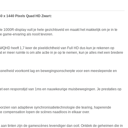
x 1440 Pixels Quad HD Zwart:
 1000R-display vult je hele gezichtsveld en maakt het makkelijk om je in te
e game-ervaring als nooit tevoren.
WQHD heeft 1,7 keer de pixeldichtheid van Full HD dus kun je rekenen op
er meer ruimte is om alle actie in je op te nemen, kun je alles met een bredere
ingssnelheid voorkomt lag en bewegingsonscherpte voor een meeslepende en
met een responstijd van 1ms en nauwkeurige muisbewegingen. Je prestaties op
rzien van adaptieve synchronisatietechnologie die tearing, haperende
te compensation lopen de scènes naadloos in elkaar over.
an tinten zijn de gamescènes levendiger dan ooit. Ontdek de geheimen die in