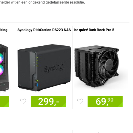
helder wit en een ongekend gedetailleerde resolutie.
izing
Synology DiskStation DS223 NAS
be quiet! Dark Rock Pro 5
299,-
69,
90