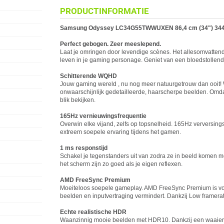
PRODUCTINFORMATIE
Samsung
Odyssey LC34G55TWWUXEN 86,4 cm (34") 3440 
Perfect gebogen. Zeer meeslepend.
Laat je omringen door levendige scènes. Het allesomvattende
leven in je gaming personage. Geniet van een bloedstollend
Schitterende WQHD
Jouw gaming wereld , nu nog meer natuurgetrouw dan ooit! 
onwaarschijnlijk gedetailleerde, haarscherpe beelden. Omdat 
blik bekijken.
165Hz vernieuwingsfrequentie
Overwin elke vijand, zelfs op topsnelheid. 165Hz ververs
extreem soepele ervaring tijdens het gamen.
1 ms responstijd
Schakel je tegenstanders uit van zodra ze in beeld komen 
het scherm zijn zo goed als je eigen reflexen.
AMD FreeSync Premium
Moeiteloos soepele gameplay. AMD FreeSync Premium is voo
beelden en inputvertraging vermindert. Dankzij Low framera
Echte realistische HDR
Waanzinnig mooie beelden met HDR10. Dankzij een waaier a