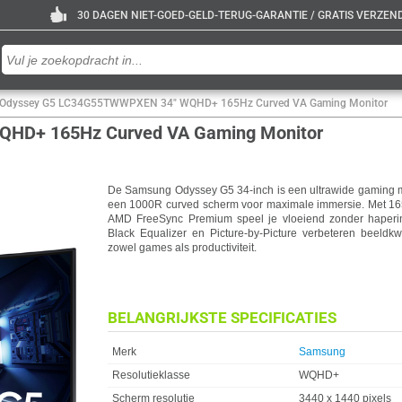
30 DAGEN NIET-GOED-GELD-TERUG-GARANTIE / GRATIS VERZENDE
Odyssey G5 LC34G55TWWPXEN 34" WQHD+ 165Hz Curved VA Gaming Monitor
HD+ 165Hz Curved VA Gaming Monitor
De Samsung Odyssey G5 34-inch is een ultrawide gaming m
een 1000R curved scherm voor maximale immersie. Met 165
AMD FreeSync Premium speel je vloeiend zonder haperin
Black Equalizer en Picture-by-Picture verbeteren beeldkwa
zowel games als productiviteit.
BELANGRIJKSTE SPECIFICATIES
Eigenschap
Waarde
Merk
Samsung
Resolutieklasse
WQHD+
Scherm resolutie
3440 x 1440 pixels