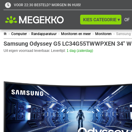
VOOR 22:30 BESTELD? MORGEN IN HUIS!
KIES CATEGORIE ▾
OF
Computer
Randapparatuur
Monitoren en meer
Monitoren
Samsung 
Samsung Odyssey G5 LC34G55TWWPXEN 34" WQ
Uit eigen voorraad leverbaar. Levertijd:
1 dag (zaterdag)