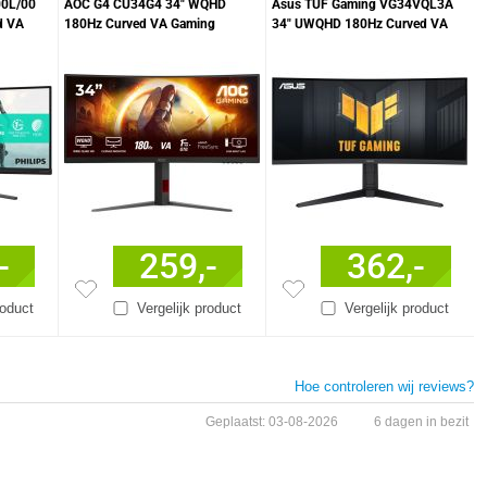
00L/00
AOC G4 CU34G4 34" WQHD
Asus TUF Gaming VG34VQL3A
d VA
180Hz Curved VA Gaming
34" UWQHD 180Hz Curved VA
Monitor
Gaming Monitor
-
259,-
362,-
roduct
Vergelijk product
Vergelijk product
Hoe controleren wij reviews?
Geplaatst: 03-08-2026
6 dagen in bezit