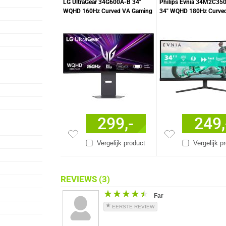
LG UltraGear 34G600A-B 34"
Philips Evnia 34M2C35
WQHD 160Hz Curved VA Gaming
34" WQHD 180Hz Curve
Monitor
Gaming Monitor
299,-
249,
Vergelijk product
Vergelijk p
REVIEWS
(3)
★★★★★
★★★★★
Far
EERSTE REVIEW