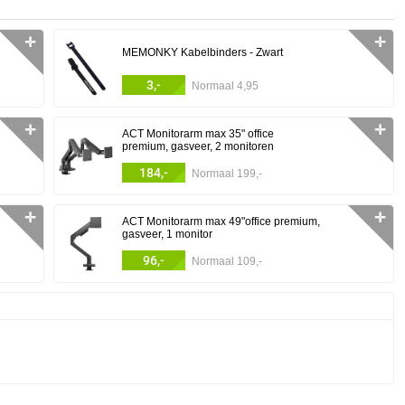
✛
✛
MEMONKY Kabelbinders - Zwart
3,-
Normaal 4,95
✛
✛
ACT Monitorarm max 35" office
premium, gasveer, 2 monitoren
184,-
Normaal 199,-
✛
✛
ACT Monitorarm max 49"office premium,
gasveer, 1 monitor
96,-
Normaal 109,-