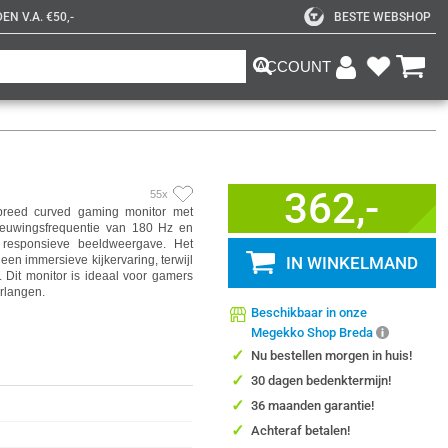
N V.A. €50,-
BESTE WEBSHOP
ACCOUNT
362,-
55x
reed curved gaming monitor met
ieuwingsfrequentie van 180 Hz en
n responsieve beeldweergave. Het
en immersieve kijkervaring, terwijl
IN WINKELMAND
 Dit monitor is ideaal voor gamers
erlangen.
Beschikbaar in onze
Megekko Shop Breda
✓
Nu bestellen morgen in huis!
✓
30 dagen bedenktermijn!
✓
36 maanden garantie!
✓
Achteraf betalen!