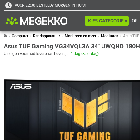
VOOR 22:30 BESTELD? MORGEN IN HUIS!
KIES CATEGORIE ▾
OF
Computer
Randapparatuur
Monitoren en meer
Monitoren
Asus TUF
Asus TUF Gaming VG34VQL3A 34" UWQHD 180Hz
Uit eigen voorraad leverbaar. Levertijd:
1 dag (zaterdag)