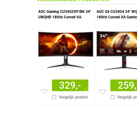
AOC Gaming CU34G2XP/BK 34"
AOC G4 CU34G4 34" W
UWQHD 180Hz Curved VA
180Hz Curved VA Gami
Gaming Monitor
Monitor
329,-
259,
Vergelijk product
Vergelijk p