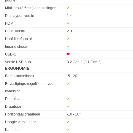
poorten
Mini jack (3.5mm) aansluitingen
✓︎
Displayport versie
1.4
HDMI
✓︎
HDMI versie
2.0
Hoofdtelefoon uit
✓︎
Ingang stroom
✓︎
USB-C
✖︎
Versie USB-hub
3.2 Gen 2 (3.1 Gen 2)
ERGONOMIE
Eigenschap
Waarde
Bereik kantelhoek
-5 - 20°
Bevestigingsmogelijkheid voor
✓︎
kabelslot
Portretstand
✓︎
Draaibaar
✓︎
Horizontaal draaibaar
-10 - 10°
Hoogte verstelbaar
✓︎
Kantelbaar
✓︎