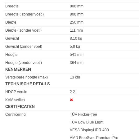
Eigenschap
Waarde
Breedte
808 mm
Breedte ( zonder voet )
808 mm
Diepte
250 mm
Diepte ( zonder voet )
111 mm
Gewicht
8.10 kg
Gewicht (zonder voet)
5,8 kg
Hoogte
541 mm
Hoogte (zonder voet )
364 mm
KENMERKEN
Eigenschap
Waarde
Verstelbare hoogte (max)
13 cm
TECHNISCHE DETAILS
Eigenschap
Waarde
HDCP versie
2.2
KVM switch
✖︎
CERTIFICATEN
Eigenschap
Waarde
Certificering
TÜV Flicker-free
TÜV Low Blue Light
VESA DisplayHDR 400
AMD FreeSync Premium Pro