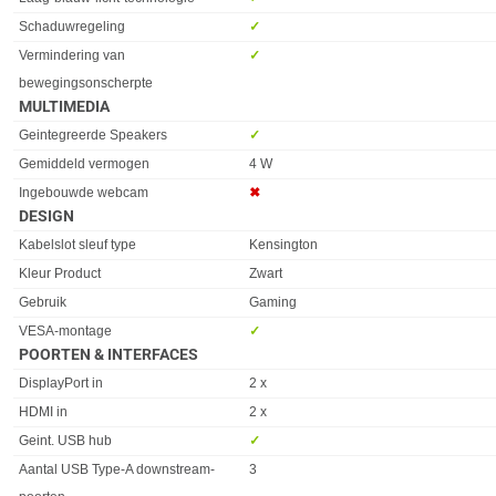
Schaduwregeling
✓︎
Vermindering van
✓︎
bewegingsonscherpte
MULTIMEDIA
Eigenschap
Waarde
Geintegreerde Speakers
✓︎
Gemiddeld vermogen
4 W
Ingebouwde webcam
✖︎
DESIGN
Eigenschap
Waarde
Kabelslot sleuf type
Kensington
Kleur Product
Zwart
Gebruik
Gaming
VESA-montage
✓︎
POORTEN & INTERFACES
Eigenschap
Waarde
DisplayPort in
2 x
HDMI in
2 x
Geint. USB hub
✓︎
Aantal USB Type-A downstream-
3