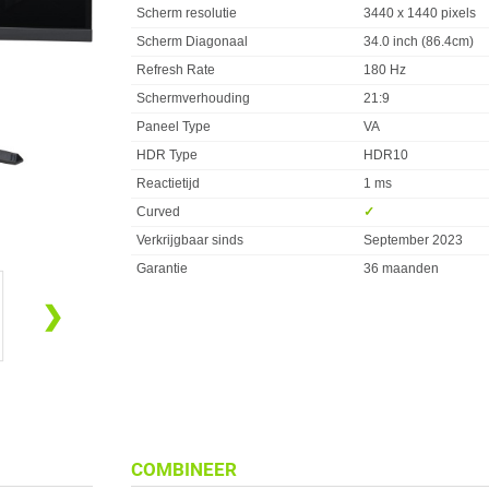
Scherm resolutie
3440 x 1440 pixels
Scherm Diagonaal
34.0 inch (86.4cm)
Refresh Rate
180 Hz
Schermverhouding
21:9
Paneel Type
VA
HDR Type
HDR10
Reactietijd
1 ms
Curved
✓︎
Verkrijgbaar sinds
September 2023
Garantie
36 maanden
❯
COMBINEER