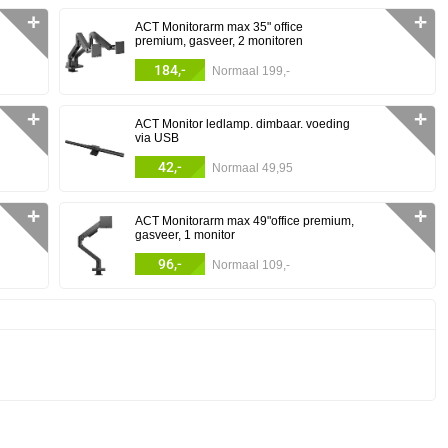
✛
✛
ACT Monitorarm max 35" office
premium, gasveer, 2 monitoren
184,-
Normaal 199,-
✛
✛
ACT Monitor ledlamp. dimbaar. voeding
via USB
42,-
Normaal 49,95
✛
✛
ACT Monitorarm max 49"office premium,
gasveer, 1 monitor
96,-
Normaal 109,-