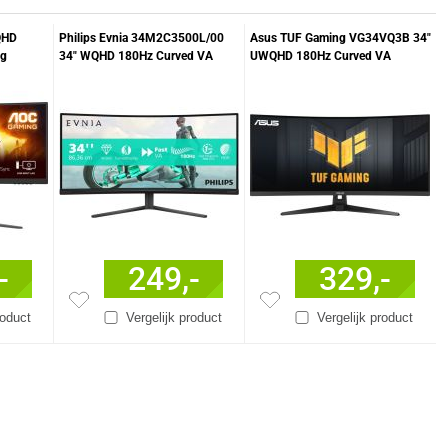
QHD
Philips Evnia 34M2C3500L/00
Asus TUF Gaming VG34VQ3B 34"
ng
34" WQHD 180Hz Curved VA
UWQHD 180Hz Curved VA
Gaming Monitor
Gaming Monitor
-
249,-
329,-
roduct
Vergelijk product
Vergelijk product