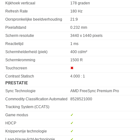
Kijkhoek verticaal
178 graden
Refresh Rate
180 Hz
Oorspronkelijke beeldverhouding
21:9
Pixelafstand
0.232 mm
Scherm resolutie
3440 x 1440 pixels
Reactietijd
1 ms
Schermhelderheid (piek)
400 cd/m²
Schermkromming
1500 R
Touchscreen
✖︎
Contrast Statisch
4.000 : 1
PRESTATIE
Eigenschap
Waarde
Sync Technologie
AMD FreeSync Premium Pro
Commodity Classification Automated
8528521000
Tracking System (CCATS)
Game modus
✓︎
HDCP
✓︎
Knippervrije technologie
✓︎
Laag-blauw-licht-technologie
✓︎