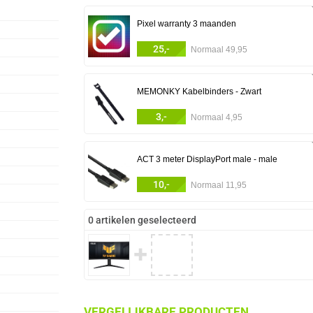
Pixel warranty 3 maanden
25,-
Normaal 49,95
MEMONKY Kabelbinders - Zwart
3,-
Normaal 4,95
ACT 3 meter DisplayPort male - male
10,-
Normaal 11,95
0 artikelen geselecteerd
✚
VERGELIJKBARE PRODUCTEN