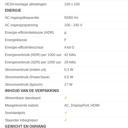
VESA montage afmetingen
100 x 100
ENERGIE
Eigenschap
Waarde
AC-ingangsfrequentie
50/60 Hz
AC-ingangsspanning
100 - 240 V
Energie-efficiëntieklasse (HDR)
g
Energieklasse
F
Energie-efficiëntieschaal
A tot G
Energieverbruik (HDR) per 1000 uur
42 kWu
Energieverbruik (SDR) per 1000 uur
28 kWu
Stroomverbruik (indien uit)
0,3 W
Stroomverbruik (PowerSave)
0,5 W
Stroomverbruik (typisch)
27 W
INHOUD VAN DE VERPAKKING
Eigenschap
Waarde
Afneembare standaard
✓︎
Meegeleverde kabels
AC, DisplayPort, HDMI
Snelstartgids
✓︎
Staander inbegrepen
✓︎
GEWICHT EN OMVANG