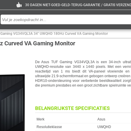
30 DAGEN NIET-GOED-GELD-TERUG-GARANTIE / GRATIS VERZENDE
 Gaming VG34VQL3A 34" UWQHD 180Hz Curved VA Gaming Monitor
 Curved VA Gaming Monitor
De Asus TUF Gaming VG34VQL3A is een 34-inch ultrab
UWQHD-resolutie van 3440 x 1440 pixels. Met een vern
reactietijd van 1 ms biedt dit VA-paneel vloeiende e
ultrawijde 21:9-schermformaat en gebogen ontwerp creëren e
HDR10-ondersteuning voor verbeterde beeldkwaliteit zorgt.
die premium prestaties en een groot zichtbare spielruimte v
BELANGRIJKSTE SPECIFICATIES
Eigenschap
Waarde
Merk
Asus
Resolutieklasse
UWQHD