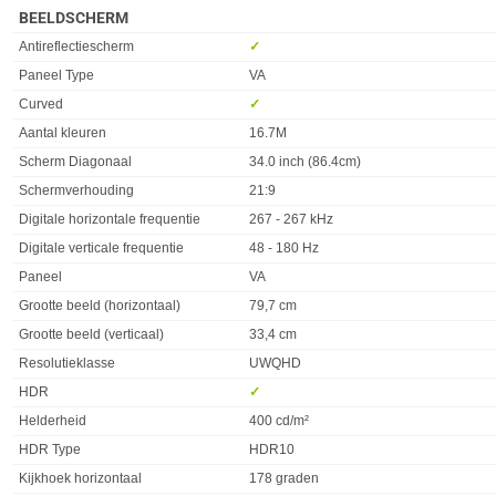
BEELDSCHERM
Eigenschap
Waarde
Antireflectiescherm
✓︎
Paneel Type
VA
Curved
✓︎
Aantal kleuren
16.7M
Scherm Diagonaal
34.0 inch (86.4cm)
Schermverhouding
21:9
Digitale horizontale frequentie
267 - 267 kHz
Digitale verticale frequentie
48 - 180 Hz
Paneel
VA
Grootte beeld (horizontaal)
79,7 cm
Grootte beeld (verticaal)
33,4 cm
Resolutieklasse
UWQHD
HDR
✓︎
Helderheid
400 cd/m²
HDR Type
HDR10
Kijkhoek horizontaal
178 graden