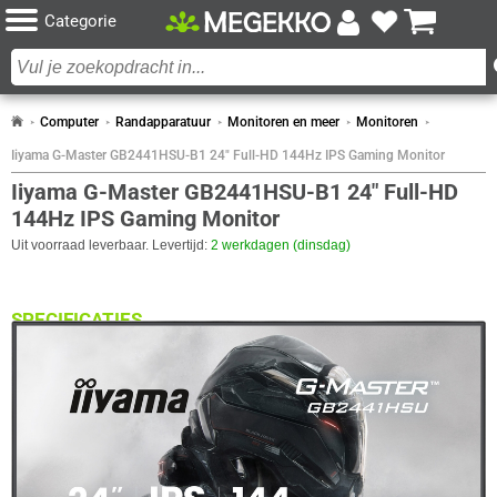
Categorie
Computer
Randapparatuur
Monitoren en meer
Monitoren
Iiyama G-Master GB2441HSU-B1 24" Full-HD 144Hz IPS Gaming Monitor
Iiyama G-Master GB2441HSU-B1 24" Full-HD
144Hz IPS Gaming Monitor
Uit voorraad leverbaar. Levertijd:
2 werkdagen (dinsdag)
SPECIFICATIES
BEELDSCHERM
Eigenschap
Waarde
Beeldoppervlakte
Mat
Paneel Type
IPS
Aantal kleuren
16.7M
Scherm Diagonaal
24.0 inch (61.0cm)