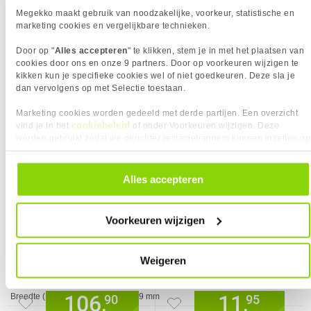
Megekko maakt gebruik van noodzakelijke, voorkeur, statistische en
(HDR)
marketing cookies en vergelijkbare technieken.
Energieklasse
C
Door op "
Alles accepteren
" te klikken, stem je in met het plaatsen van
Energie-efficiëntieschaal
A tot G
cookies door ons en onze 9 partners. Door op voorkeuren wijzigen te
Energieverbruik (SDR) per
12 kWu
kikken kun je specifieke cookies wel of niet goedkeuren. Deze sla je
1000 uur
dan vervolgens op met Selectie toestaan.
Stroom
1.5 A
VAAK SAMEN GEKOCHT MET
Marketing cookies worden gedeeld met derde partijen. Een overzicht
Stroomverbruik (in standby)
0,5 W
cookiebeleid
vind je in het
of onder Voorkeuren wijzigen. Deze
Ubiquiti Unifi U7 Lite
Equip 119272 DisplayPort kabel 2 m
worden gebruikt zodat we gerichter reclamebanners kunnen inzetten op
Stroomverbruik (indien uit)
0,3 W
Zwart
andere websites. In onze cookievoorkeuren vind je een overzicht van
Stroomverbruik (typisch)
12 W
alle cookies. Je kunt je gegeven toestemming altijd intrekken, dit doe je
INHOUD VAN DE VERPAKKING
door in de footer van onze website te klikken op ‘Cookievoorkeuren’
Alles accepteren
onder het kopje ‘Mijn gegevens’.
Eigenschap
Waarde
HDMI-kabellengte
1,5 m
Meegeleverde kabels
AC, HDMI, USB
Voorkeuren wijzigen
Snelstartgids
✓︎
Verpakkingsinhoud
quick start guide, safety guide
Weigeren
GEWICHT EN OMVANG
Eigenschap
Waarde
Breedte
539 mm
106,
11,
Breedte ( zonder voet )
539 mm
90
95