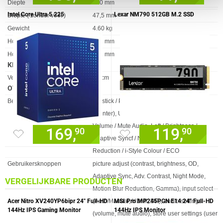
Diepte
390 mm
Intel Core Ultra 5 225
Lexar NM790 512GB M.2 SSD
Diepte ( zonder voet )
47,5 mm
Gewicht
4.60 kg
Hoogte
501 mm
Hoogte (zonder voet )
351 mm
KENMERKEN
Eigenschap
Waarde
Verstelbare hoogte (max)
15 cm
OVERIGE SPECIFICATIES
Eigenschap
Waarde
Bedieningspaneel
Joystick / Power Button: Power / Menu
(Center), Up / Input Select, Down, Right /
Volume / Mute Audio, Left / Brightness /
169,
119,
90
90
Adaptive Syncf / Night Mode / Motion Blur
Reduction / i-Style Colour / ECO
Gebruikersknoppen
picture adjust (contrast, brightness, OD,
Adaptive Sync, Adv. Contrast, Night Mode,
VERGELIJKBARE PRODUCTEN
Motion Blur Reduction, Gamma), input select
Acer Nitro XV240YP6bipr 24" Full-HD
(Auto/Manual, HDMI, DP), audio settings
MSI Pro MP245PGN E14 24" Full-HD
144Hz IPS Gaming Monitor
144Hz IPS Monitor
(volume, mute audio), store user settings (user