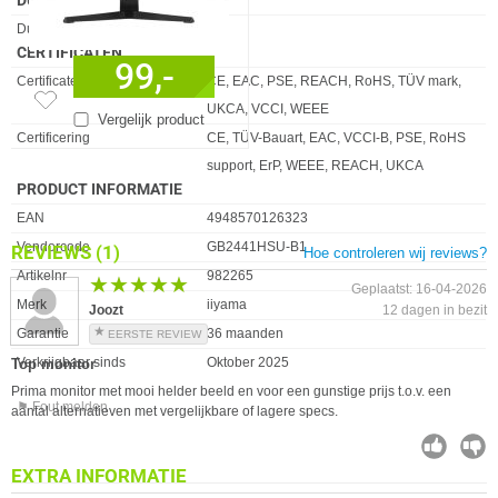
DUURZAAMHEID
Eigenschap
Waarde
Duurzaamheidscertificaten
ErP
CERTIFICATEN
99,-
Eigenschap
Waarde
Certificaten van naleving
CE, EAC, PSE, REACH, RoHS, TÜV mark,
UKCA, VCCI, WEEE
Vergelijk product
Certificering
CE, TÜV-Bauart, EAC, VCCI-B, PSE, RoHS
support, ErP, WEEE, REACH, UKCA
PRODUCT INFORMATIE
EAN
4948570126323
Vendorcode
GB2441HSU-B1
REVIEWS
(1)
Hoe controleren wij reviews?
Artikelnr
982265
★★★★★
★★★★★
Geplaatst: 16-04-2026
Merk
iiyama
Joozt
12 dagen in bezit
Garantie
36 maanden
EERSTE REVIEW
Verkrijgbaar sinds
Oktober 2025
Top monitor
Prima monitor met mooi helder beeld en voor een gunstige prijs t.o.v. een
⚑ Fout melden
aantal alternatieven met vergelijkbare of lagere specs.
EXTRA INFORMATIE