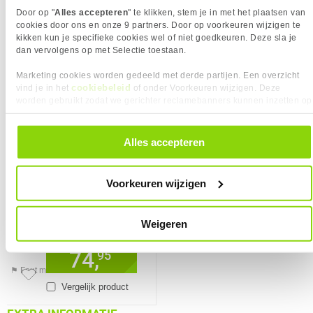
Door op "
Alles accepteren
" te klikken, stem je in met het plaatsen van
Garantie
120 maanden
Mean time between failures
10000 uur
cookies door ons en onze 9 partners. Door op voorkeuren wijzigen te
(MTBF)
kikken kun je specifieke cookies wel of niet goedkeuren. Deze sla je
dan vervolgens op met Selectie toestaan.
Schrijfsnelheid
130 MB/s
VERGELIJKBARE PRODUCTEN
TECHNISCHE DETAILS
Marketing cookies worden gedeeld met derde partijen. Een overzicht
Eigenschap
Waarde
Naleving van duurzaamheid
✓︎
cookiebeleid
vind je in het
of onder Voorkeuren wijzigen. Deze
SanDisk Gameplay 256GB MicroSD
VERPAKKING
worden gebruikt zodat we gerichter reclamebanners kunnen inzetten op
Geheugenkaart
andere websites. In onze cookievoorkeuren vind je een overzicht van
Eigenschap
Waarde
Adapter naar SD
✓︎
KIES JE VARIANT
alle cookies. Je kunt je gegeven toestemming altijd intrekken, dit doe je
PRODUCT INFORMATIE
door in de footer van onze website te klikken op ‘Cookievoorkeuren’
Opslagcapaciteit:
256 GB
Alles accepteren
❮
onder het kopje ‘Mijn gegevens’.
EAN
8806094788105
Vendorcode
MB-MD256SA/EU
Voorkeuren wijzigen
Artikelnr
944609
Merk
Samsung
Weigeren
Garantie
120 maanden
Verkrijgbaar sinds
Mei 2023
74,
95
⚑ Fout melden
Vergelijk product