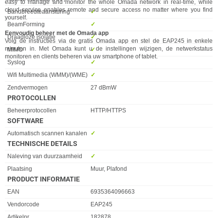
easy to manage and monitor the whole Omada network in real-time, while
cloud service enables remote and secure access no matter where you find
Bandbreedteaansturing
✓︎
yourself.
BeamForming
✓︎
Eenvoudig beheer met de Omada app
Draadloze isolatie
✓︎
Volg de instructies via de gratis Omada app en stel de EAP245 in enkele
minuten in. Met Omada kunt u de instellingen wijzigen, de netwerkstatus
MIMO
✓︎
monitoren en clients beheren via uw smartphone of tablet.
Syslog
✓︎
Wifi Multimedia (WMM)/(WME)
✓︎
Zendvermogen
27 dBmW
PROTOCOLLEN
Eigenschap
Waarde
Beheerprotocollen
HTTP/HTTPS
SOFTWARE
Eigenschap
Waarde
Automatisch scannen kanalen
✓︎
TECHNISCHE DETAILS
Eigenschap
Waarde
Naleving van duurzaamheid
✓︎
Plaatsing
Muur, Plafond
PRODUCT INFORMATIE
EAN
6935364096663
Vendorcode
EAP245
Artikelnr
182878