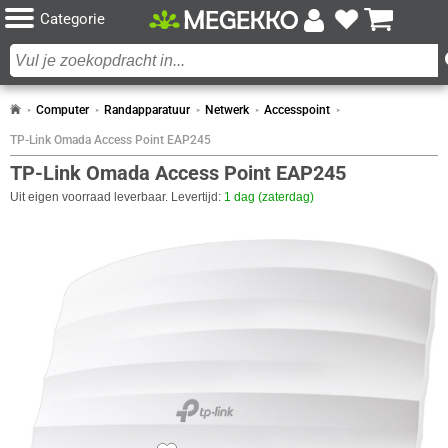
Categorie
Computer
Randapparatuur
Netwerk
Accesspoint
TP-Link Omada Access Point EAP245
TP-Link Omada Access Point EAP245
Uit eigen voorraad leverbaar. Levertijd:
1 dag (zaterdag)
SPECIFICATIES
ANTENNE
Eigenschap
Waarde
Antennefuncties
Ingebouwde antenne
Soort antenne
Intern
Type antennerichting
Omni-directioneel
Versterking antenne (max)
4 dBi
BEHEERFUNCTIES