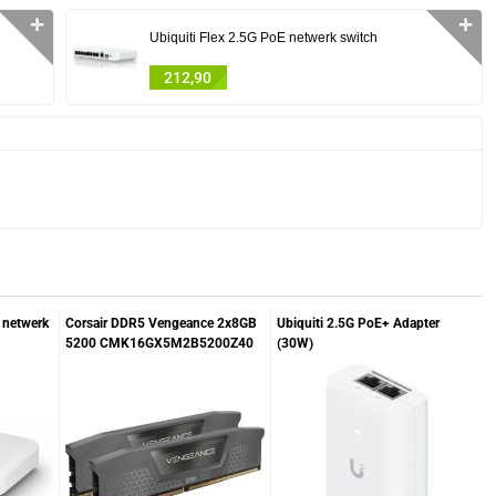
✛
✛
Ubiquiti Flex 2.5G PoE netwerk switch
212,90
E netwerk
Corsair DDR5 Vengeance 2x8GB
Ubiquiti 2.5G PoE+ Adapter
5200 CMK16GX5M2B5200Z40
(30W)
geheugenmodule