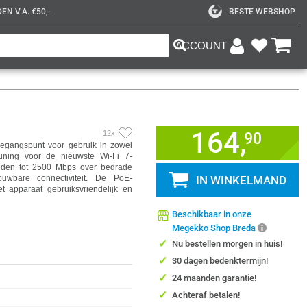
N V.A. €50,-
BESTE WEBSHOP
ACCOUNT
164,
12x
90
oegangspunt voor gebruik in zowel
euning voor de nieuwste Wi-Fi 7-
eden tot 2500 Mbps over bedrade
ouwbare connectiviteit. De PoE-
IN WINKELMAND
et apparaat gebruiksvriendelijk en
Beschikbaar in onze
Megekko Shop Breda
✓
Nu bestellen morgen in huis!
✓
30 dagen bedenktermijn!
✓
24 maanden garantie!
✓
Achteraf betalen!