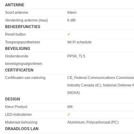
ANTENNE
Eigenschap
Waarde
Soort antenne
Intern
Versterking antenne (max)
6 dBi
BEHEERFUNCTIES
Eigenschap
Waarde
Reset button
✓︎
Toegangspuntbeheer
Wi-Fi schedule
BEVEILIGING
Eigenschap
Waarde
Ondersteunde
PPSK, TLS
beveiligingsalgoritmen
CERTIFICATEN
Eigenschap
Waarde
Certificaten van naleving
CE, Federal Communications Commissio
Industry Canada (IC), National Defense A
(NDAA)
DESIGN
Eigenschap
Waarde
Kleur Product
Wit
LED-indicatoren
✓︎
Materiaal behuizing
Aluminium, Polycarbonaat (PC)
DRAADLOOS LAN