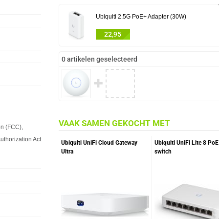
Ubiquiti 2.5G PoE+ Adapter (30W)
22,95
0 artikelen geselecteerd
✚
VAAK SAMEN GEKOCHT MET
n (FCC),
uthorization Act
Ubiquiti UniFi Cloud Gateway
Ubiquiti UniFi Lite 8 Po
Ultra
switch