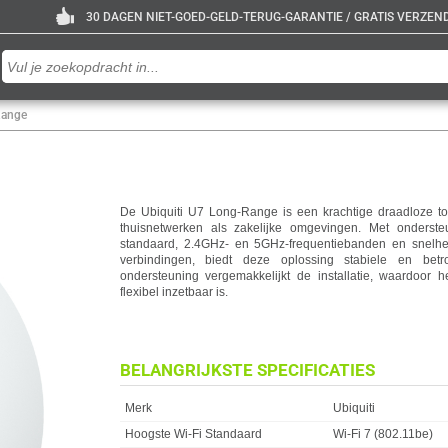
30 DAGEN NIET-GOED-GELD-TERUG-GARANTIE / GRATIS VERZENDE
Range
De Ubiquiti U7 Long-Range is een krachtige draadloze t
thuisnetwerken als zakelijke omgevingen. Met onderst
standaard, 2.4GHz- en 5GHz-frequentiebanden en snelh
verbindingen, biedt deze oplossing stabiele en betr
ondersteuning vergemakkelijkt de installatie, waardoor h
flexibel inzetbaar is.
BELANGRIJKSTE SPECIFICATIES
Eigenschap
Waarde
Merk
Ubiquiti
Hoogste Wi-Fi Standaard
Wi-Fi 7 (802.11be)