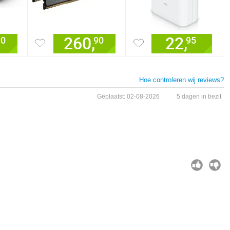
260,
22,
90
90
95
Hoe controleren wij reviews?
Geplaatst: 02-08-2026
5 dagen in bezit