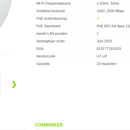
Wi-Fi Frequentieband
2.4GHz, 5GHz
Snelheid bedraad
1000, 2500 Mbps
PoE ondersteuning
✓︎
PoE Standaard
PoE 802.3af (type 1)
Aantal LAN poorten
1
Verkrijgbaar sinds
Juni 2025
EAN
810177161929
Vendorcode
U7-LR
Garantie
24 maanden
❯
COMBINEER