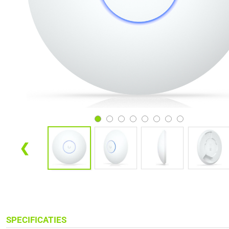
❮
SPECIFICATIES