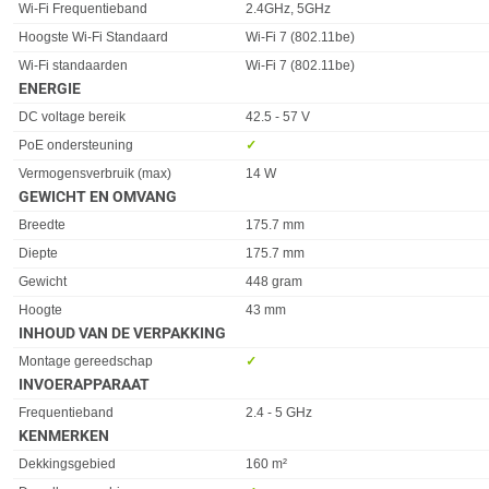
Eigenschap
Waarde
Wi-Fi Frequentieband
2.4GHz, 5GHz
Hoogste Wi-Fi Standaard
Wi-Fi 7 (802.11be)
Wi-Fi standaarden
Wi-Fi 7 (802.11be)
ENERGIE
Eigenschap
Waarde
DC voltage bereik
42.5 - 57 V
PoE ondersteuning
✓︎
Vermogensverbruik (max)
14 W
GEWICHT EN OMVANG
Eigenschap
Waarde
Breedte
175.7 mm
Diepte
175.7 mm
Gewicht
448 gram
Hoogte
43 mm
INHOUD VAN DE VERPAKKING
Eigenschap
Waarde
Montage gereedschap
✓︎
INVOERAPPARAAT
Eigenschap
Waarde
Frequentieband
2.4 - 5 GHz
KENMERKEN
Eigenschap
Waarde
Dekkingsgebied
160 m²