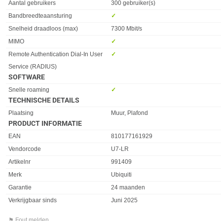
Eigenschap
Waarde
Aantal gebruikers
300 gebruiker(s)
Bandbreedteaansturing
✓︎
Snelheid draadloos (max)
7300 Mbit/s
MIMO
✓︎
Remote Authentication Dial-In User
✓︎
Service (RADIUS)
SOFTWARE
Eigenschap
Waarde
Snelle roaming
✓︎
TECHNISCHE DETAILS
Eigenschap
Waarde
Plaatsing
Muur, Plafond
PRODUCT INFORMATIE
EAN
810177161929
Vendorcode
U7-LR
Artikelnr
991409
Merk
Ubiquiti
Garantie
24 maanden
Verkrijgbaar sinds
Juni 2025
⚑ Fout melden