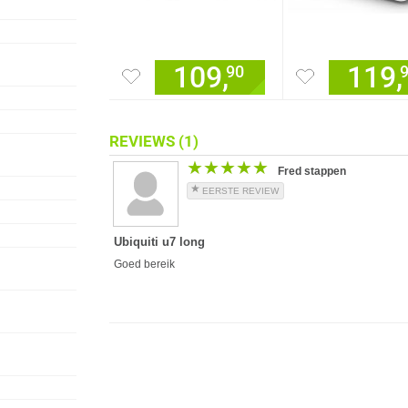
109,
119,
90
REVIEWS
(1)
★★★★★
★★★★★
Fred stappen
EERSTE REVIEW
Ubiquiti u7 long
Goed bereik