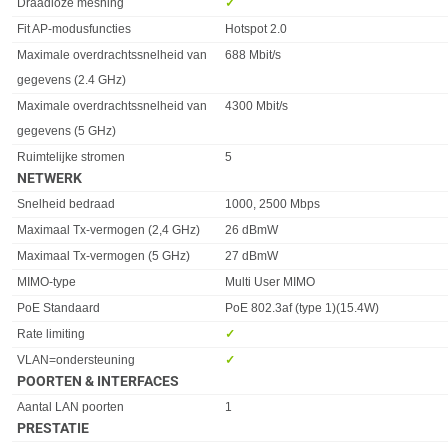
Draadloze meshing
✓︎
Fit AP-modusfuncties
Hotspot 2.0
Maximale overdrachtssnelheid van
688 Mbit/s
gegevens (2.4 GHz)
Maximale overdrachtssnelheid van
4300 Mbit/s
gegevens (5 GHz)
Ruimtelijke stromen
5
NETWERK
Eigenschap
Waarde
Snelheid bedraad
1000, 2500 Mbps
Maximaal Tx-vermogen (2,4 GHz)
26 dBmW
Maximaal Tx-vermogen (5 GHz)
27 dBmW
MIMO-type
Multi User MIMO
PoE Standaard
PoE 802.3af (type 1)(15.4W)
Rate limiting
✓︎
VLAN=ondersteuning
✓︎
POORTEN & INTERFACES
Eigenschap
Waarde
Aantal LAN poorten
1
PRESTATIE