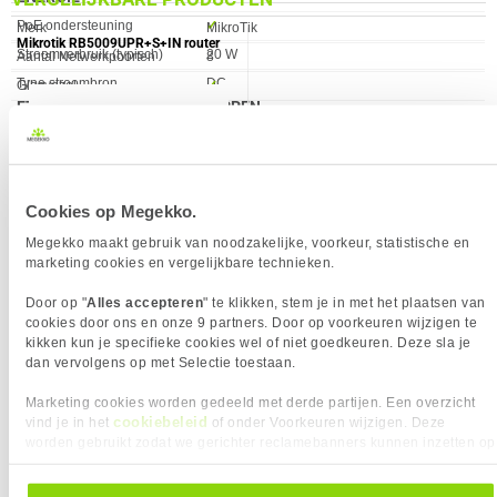
Eigenschap
Waarde
PoE ondersteuning
✓︎
Eigenschap
Waarde
Merk
MikroTik
Mikrotik RB5009UPR+S+IN router
Stroomverbruik (typisch)
20 W
Aantal Netwerkpoorten
8
Type stroombron
DC
Glasvezel
✓︎
ETHERNET LAN-EIGENSCHAPPEN
Snelheid bedraad
2500 Mbps
Eigenschap
Waarde
Snelheid bedraad
2500 Mbps
PoE ondersteuning
✓︎
GEWICHT EN OMVANG
Kleur Product
Zwart
Eigenschap
Waarde
Gewicht
780 gram
Verkrijgbaar sinds
November 2021
Cookies op Megekko.
KENMERKEN
EAN
4752224007148
Eigenschap
Waarde
Gast netwerk
✓︎
Megekko maakt gebruik van noodzakelijke, voorkeur, statistische en
Vendorcode
RB5009UG+S+IN
NETWERK
marketing cookies en vergelijkbare technieken.
Garantie
24 maanden
Eigenschap
Waarde
Ethernet interface type
2.5 Gigabit Ethernet
269,-
Door op "
Alles accepteren
" te klikken, stem je in met het plaatsen van
Mobiele netwerkverbinding
Niet ondersteund
cookies door ons en onze 9 partners. Door op voorkeuren wijzigen te
kikken kun je specifieke cookies wel of niet goedkeuren. Deze sla je
Netwerkstandaard
IEEE 802.3af, IEEE 802.3at
Vergelijk product
dan vervolgens op met Selectie toestaan.
POORTEN & INTERFACES
Eigenschap
Waarde
Aansluiting voor
✓︎
Marketing cookies worden gedeeld met derde partijen. Een overzicht
cookiebeleid
vind je in het
of onder Voorkeuren wijzigen. Deze
netstroomadapter
REVIEWS
(2)
Hoe controleren wij reviews?
worden gebruikt zodat we gerichter reclamebanners kunnen inzetten op
Aantal Netwerkpoorten
8
★★★★★
★★★★★
andere websites. In onze cookievoorkeuren vind je een overzicht van
Geplaatst: 25-06-2026
alle cookies. Je kunt je gegeven toestemming altijd intrekken, dit doe je
Aantal Gigabit Ethernet
7
AAJansen
5 dagen in bezit