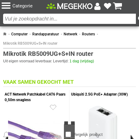
Categorie
Computer
Randapparatuur
Netwerk
Routers
Mikrotik RB5009UG+S+IN router
Mikrotik RB5009UG+S+IN router
Uit eigen voorraad leverbaar. Levertijd:
1 dag (vrijdag)
VAAK SAMEN GEKOCHT MET
ACT Netwerk Patchkabel CAT6 Paars
Ubiquiti 2.5G PoE+ Adapter (30W)
0,50m snagless
13x
Meldingen
Vergelijk product