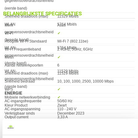
gegevensoverdrachtsnelheid
(eerste band)
BELANGRIJKSTE SPECIFICATIES
Snelheid draadloos (max)
11529 Mbit/s
WLAN
5764 Mbit/s
Eigenschap
Waarde
Merk
Asus
gegevensoverdrachtsnelheid
Wi-Fi
✓︎
(tweede band)
Hoogste Wi-Fi Standaard
Wi-Fi 7 (802.11be)
WLAN-
5764 Mbit/s
Wi-Fi Frequentieband
2.4GHz, 5GHz, 6GHz
gegevensoverdrachtsnelheid
Mesh
✓︎
(derde band)
Aantal Netwerkpoorten
6
WLAN-
11529 Mbit/s
Snelheid draadloos (max)
11529 Mbit/s
gegevensoverdrachtsnelheid
Snelheid bedraad
10, 100, 1000, 2500, 10000 Mbps
(vierde band)
WPS
✓︎
ENERGIE
Mobiele netwerkverbinding
✓︎
Eigenschap
Waarde
AC-ingangsfrequentie
50/60 Hz
Kleur Product
Zwart
AC-ingangsspanning
110 - 240 V
Verkrijgbaar sinds
December 2023
Output current
3,33 A
Garantie
24 maanden
Spanning
19.5 V
Type stroombron
AC