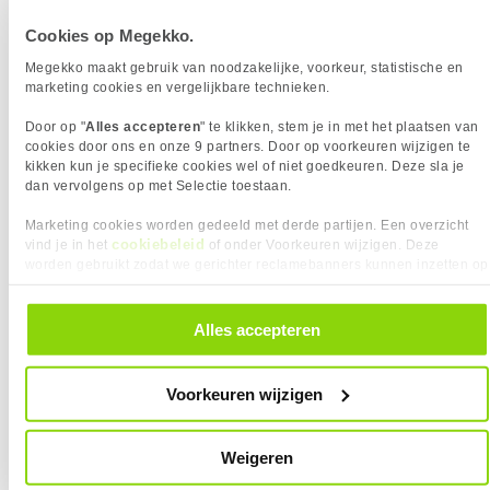
ETHERNET LAN-EIGENSCHAPPEN
Eigenschap
Waarde
Cookies op Megekko.
Snelheid bedraad
10, 100, 1000, 10000, 2500 Mbps
GEWICHT EN OMVANG
Megekko maakt gebruik van noodzakelijke, voorkeur, statistische en
Eigenschap
Waarde
Breedte
350.4 mm
marketing cookies en vergelijkbare technieken.
Diepte
350.4 mm
Door op "
Alles accepteren
" te klikken, stem je in met het plaatsen van
Gewicht
1970 gram
cookies door ons en onze 9 partners. Door op voorkeuren wijzigen te
kikken kun je specifieke cookies wel of niet goedkeuren. Deze sla je
Hoogte
220.6 mm
VAAK SAMEN GEKOCHT MET
dan vervolgens op met Selectie toestaan.
INHOUD VAN DE VERPAKKING
Reolink W320-B
Eigenschap
Waarde
Garantiekaart
✓︎
Marketing cookies worden gedeeld met derde partijen. Een overzicht
cookiebeleid
vind je in het
of onder Voorkeuren wijzigen. Deze
Inclusief AC-adapter
✓︎
worden gebruikt zodat we gerichter reclamebanners kunnen inzetten op
Meegeleverde kabels
LAN (RJ-45)
andere websites. In onze cookievoorkeuren vind je een overzicht van
alle cookies. Je kunt je gegeven toestemming altijd intrekken, dit doe je
Snelstartgids
✓︎
door in de footer van onze website te klikken op ‘Cookievoorkeuren’
Alles accepteren
KENMERKEN
onder het kopje ‘Mijn gegevens’.
Eigenschap
Waarde
Gast netwerk
✓︎
Dynamic DNS (DDNS)
✓︎
Voorkeuren wijzigen
NETWERK
Eigenschap
Waarde
Aantal gastnetwerken (2.4
5
Weigeren
GHz)
54,
90