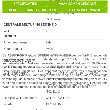
VPN Server Open VPN
SPECIFICATIES
VAAK SAMEN GEKOCHT
VPN Server PPTP
VERGELIJKBARE PRODUCTEN
EXTRA INFORMATIE
VPN Server WireGuard
VPN Fusion
CENTRALE BESTURINGSEENHEID
Eigenschap
Waarde
Wi-Fi
✓︎
DESIGN
Eigenschap
Waarde
Antenne-ontwerp
Extern
Kleur Product
Zwart
LED-indicatoren
LAN, Stroom, WAN
De ASUS ROG Rapture GT-BE98 is een geavanceerde Wi-Fi 7 router die
draadloze verbindingen ondersteunt op 2.4GHz, 5GHz en 6GHz
DRAADLOOS LAN
frequentiebanden. Met een maximale draadloze snelheid van 11529 Mbps en
Eigenschap
Waarde
Wi-Fi Frequentieband
2.4GHz, 5GHz, 6GHz
ondersteuning voor bekabelde verbindingen tot 10 Gbps biedt deze router
uitzonderlijke prestaties. Het apparaat beschikt over zes netwerkpoorten,
Wi-Fi standaarden
Wi-Fi 1 (802.11b), Wi-Fi 2 (802.11a), Wi-Fi 3
mesh-mogelijkheden voor uitgebreide dekking en WPS voor eenvoudige
verbinding. Met mobiele netwerkondersteuning en ondersteuning voor Wi-Fi 7
(802.11g), Wi-Fi 4 (802.11n), Wi-Fi 5
is dit een krachtige oplossing voor highperformance-netwerking. Het elegante
(802.11ac), Wi-Fi 6 (802.11ax), Wi-Fi 7
zwarte ontwerp maakt het een geschikte aanvulling op elke ruimte.
(802.11be)
Hoogste Wi-Fi Standaard
Wi-Fi 7 (802.11be)
WLAN
1376 Mbit/s