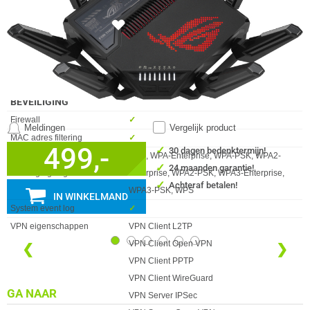
Antennes
8 x
BEHEERFUNCTIES
42x
Eigenschap
Waarde
Mesh
✓︎
MU-MIMO-technologie
✓︎
Quality of Service (QoS)
✓︎
Reset button
✓︎
BEVEILIGING
Eigenschap
Waarde
Firewall
✓︎
Meldingen
Vergelijk product
MAC adres filtering
✓︎
499,-
✓
30 dagen bedenktermijn!
Ondersteunde
SSH, WPA-Enterprise, WPA-PSK, WPA2-
✓
24 maanden garantie!
beveiligingsalgoritmen
Enterprise, WPA2-PSK, WPA3-Enterprise,
✓
Achteraf betalen!
WPA3-PSK, WPS
IN WINKELMAND
System event log
✓︎
VPN eigenschappen
VPN Client L2TP
VPN Client Open VPN
❮
❯
VPN Client PPTP
VPN Client WireGuard
GA NAAR
VPN Server IPSec