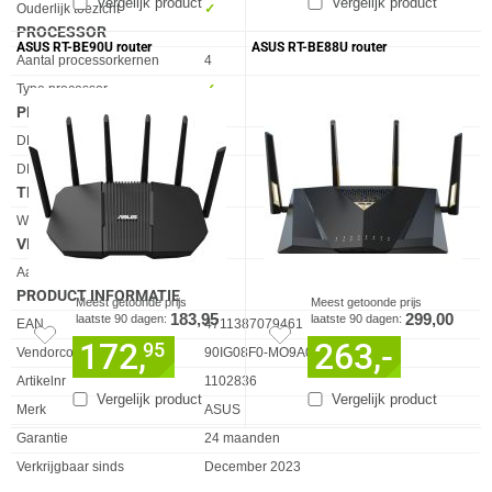
Vergelijk product
Vergelijk product
Ouderlijk toezicht
✓︎
PROCESSOR
ASUS RT-BE90U router
ASUS RT-BE88U router
Eigenschap
Waarde
Aantal processorkernen
4
Type processor
✓︎
PROTOCOLLEN
Eigenschap
Waarde
DHCP server
✓︎
DMZ support
✓︎
TECHNISCHE DETAILS
Eigenschap
Waarde
WPS
✓︎
VERPAKKING
Eigenschap
Waarde
Aantal Stations
1
PRODUCT INFORMATIE
Meest getoonde prijs
Meest getoonde prijs
183,95
299,00
laatste 90 dagen:
laatste 90 dagen:
EAN
4711387079461
172,
263,-
95
Vendorcode
90IG08F0-MO9A0V
Artikelnr
1102836
Vergelijk product
Vergelijk product
Merk
ASUS
Garantie
24 maanden
Verkrijgbaar sinds
December 2023