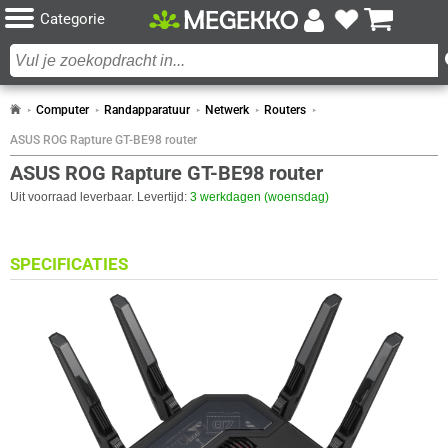
Categorie
Computer
Randapparatuur
Netwerk
Routers
ASUS ROG Rapture GT-BE98 router
ASUS ROG Rapture GT-BE98 router
Uit voorraad leverbaar. Levertijd:
3 werkdagen (woensdag)
SPECIFICATIES
WAN-VERBINDING
Eigenschap
Waarde
Mobiele netwerkverbinding
✓︎
Ethernet WAN
✓︎
SIM-kaart slot
✖︎
ANTENNE
Eigenschap
Waarde
Afneembare antennes
✓︎