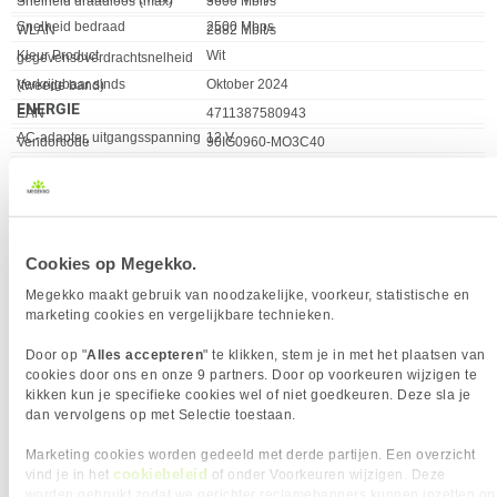
Snelheid draadloos (max)
3600 Mbit/s
Snelheid bedraad
2500 Mbps
WLAN
2882 Mbit/s
Kleur Product
Wit
gegevensoverdrachtsnelheid
Verkrijgbaar sinds
Oktober 2024
(tweede band)
ENERGIE
EAN
4711387580943
Eigenschap
Waarde
AC-adapter, uitgangsspanning
12 V
Vendorcode
90IG0960-MO3C40
AC-adapter, uitgangsstroom
1,5 A
Garantie
24 maanden
AC-ingangsfrequentie
50 - 60 Hz
AC-ingangsspanning
110 - 240 V
ETHERNET LAN-EIGENSCHAPPEN
Cookies op Megekko.
Eigenschap
Waarde
Snelheid bedraad
2500 Mbps
Megekko maakt gebruik van noodzakelijke, voorkeur, statistische en
GEWICHT EN OMVANG
marketing cookies en vergelijkbare technieken.
Eigenschap
Waarde
Breedte
140 mm
Door op "
Alles accepteren
" te klikken, stem je in met het plaatsen van
Diepte
70 mm
VERGELIJKBARE PRODUCTEN
cookies door ons en onze 9 partners. Door op voorkeuren wijzigen te
Gewicht
511 gram
kikken kun je specifieke cookies wel of niet goedkeuren. Deze sla je
dan vervolgens op met Selectie toestaan.
Hoogte
140 mm
TP-Link DECO BE25(3-PACK) mesh-
ASUS RT-BE58 Go router
INHOUD VAN DE VERPAKKING
Wi-Fi-systeem Dual-band (2.4 GHz /
Marketing cookies worden gedeeld met derde partijen. Een overzicht
5 GHz) Wi-Fi 7 (802.11be) Wit 2 Int
Eigenschap
Waarde
Inclusief AC-adapter
✓︎
cookiebeleid
vind je in het
of onder Voorkeuren wijzigen. Deze
router
KENMERKEN
worden gebruikt zodat we gerichter reclamebanners kunnen inzetten op