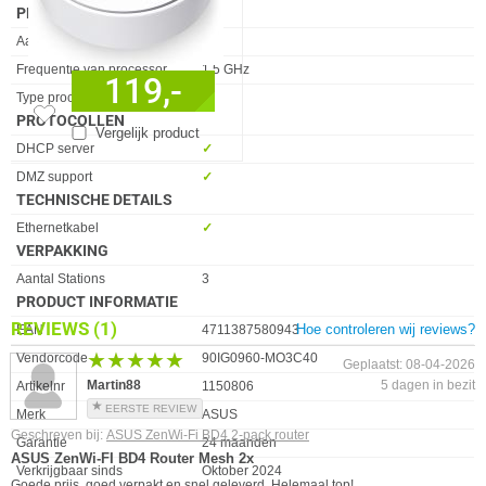
PROCESSOR
Eigenschap
Waarde
Aantal processorkernen
4
Frequentie van processor
1,5 GHz
119,-
Type processor
✓︎
PROTOCOLLEN
Vergelijk product
Eigenschap
Waarde
DHCP server
✓︎
DMZ support
✓︎
TECHNISCHE DETAILS
Eigenschap
Waarde
Ethernetkabel
✓︎
VERPAKKING
Eigenschap
Waarde
Aantal Stations
3
PRODUCT INFORMATIE
REVIEWS
(1)
Hoe controleren wij reviews?
EAN
4711387580943
★★★★★
★★★★★
Vendorcode
90IG0960-MO3C40
Geplaatst: 08-04-2026
Martin88
5 dagen in bezit
Artikelnr
1150806
EERSTE REVIEW
Merk
ASUS
Geschreven bij:
ASUS ZenWi-Fi BD4 2-pack router
Garantie
24 maanden
ASUS ZenWi-FI BD4 Router Mesh 2x
Verkrijgbaar sinds
Oktober 2024
Goede prijs, goed verpakt en snel geleverd. Helemaal top!