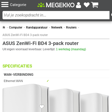
Categorie
Computer
Randapparatuur
Netwerk
Routers
ASUS ZenWi-Fi BD4 3-pack router
ASUS ZenWi-Fi BD4 3-pack router
Uit eigen voorraad leverbaar. Levertijd:
1 werkdag (maandag)
SPECIFICATIES
WAN-VERBINDING
Eigenschap
Waarde
Ethernet WAN
✓︎
SIM-kaart slot
✖︎
ANTENNE
Eigenschap
Waarde
Afneembare antennes
✖︎
Antennes
4 x
4x