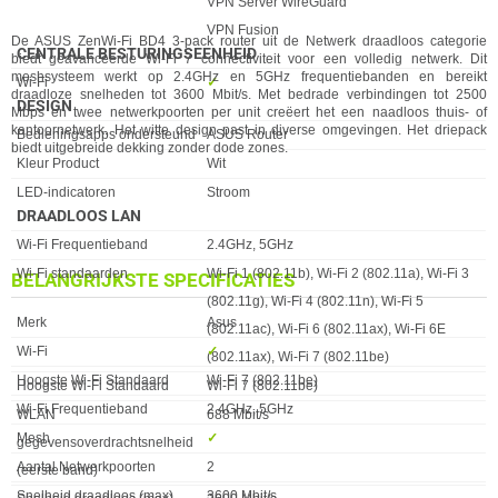
VPN Server WireGuard
VPN Fusion
De ASUS ZenWi-Fi BD4 3-pack router uit de Netwerk draadloos categorie
CENTRALE BESTURINGSEENHEID
biedt geavanceerde Wi-Fi 7 connectiviteit voor een volledig netwerk. Dit
meshsysteem werkt op 2.4GHz en 5GHz frequentiebanden en bereikt
Eigenschap
Waarde
Wi-Fi
✓︎
draadloze snelheden tot 3600 Mbit/s. Met bedrade verbindingen tot 2500
DESIGN
Mbps en twee netwerkpoorten per unit creëert het een naadloos thuis- of
kantoornetwerk. Het witte design past in diverse omgevingen. Het driepack
Eigenschap
Waarde
Bedieningsapps ondersteund
ASUS Router
biedt uitgebreide dekking zonder dode zones.
Kleur Product
Wit
LED-indicatoren
Stroom
DRAADLOOS LAN
Eigenschap
Waarde
Wi-Fi Frequentieband
2.4GHz, 5GHz
Wi-Fi standaarden
Wi-Fi 1 (802.11b), Wi-Fi 2 (802.11a), Wi-Fi 3
BELANGRIJKSTE SPECIFICATIES
(802.11g), Wi-Fi 4 (802.11n), Wi-Fi 5
Eigenschap
Waarde
Merk
Asus
(802.11ac), Wi-Fi 6 (802.11ax), Wi-Fi 6E
Wi-Fi
✓︎
(802.11ax), Wi-Fi 7 (802.11be)
Hoogste Wi-Fi Standaard
Wi-Fi 7 (802.11be)
Hoogste Wi-Fi Standaard
Wi-Fi 7 (802.11be)
Wi-Fi Frequentieband
2.4GHz, 5GHz
WLAN
688 Mbit/s
Mesh
✓︎
gegevensoverdrachtsnelheid
Aantal Netwerkpoorten
2
(eerste band)
Snelheid draadloos (max)
3600 Mbit/s