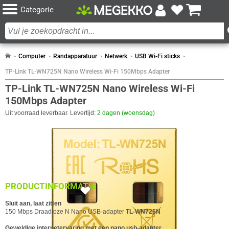
Categorie
Computer
Randapparatuur
Netwerk
USB Wi-Fi sticks
TP-Link TL-WN725N Nano Wireless Wi-Fi 150Mbps Adapter
TP-Link TL-WN725N Nano Wireless Wi-Fi
150Mbps Adapter
Uit voorraad leverbaar. Levertijd:
2 dagen (woensdag)
SPECIFICATIES
ANTENNE
Eigenschap
Waarde
Externe antennes
0 x
PRODUCTINFORMATIE
9x
Antenne
Extern, Intern
BEVEILIGING
Sluit aan, laat zitten
150 Mbps Draadloze N Nano USB-adapter
TL-WN725N
Eigenschap
Waarde
Beveiliging
128-bit WEP, 64-bit WEP, 802.1x RADIUS,
Geweldige internetervaring met een nano usb-adapter
WPA, WPA-PSK, WPA-TKIP, WPA2, WPA2-