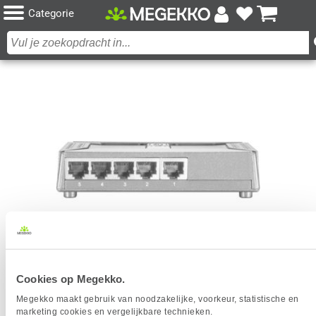
Categorie
Cookies op Megekko.
LEVELONE FSW-0508TX NETWERK SWITCH
Megekko maakt gebruik van noodzakelijke, voorkeur, statistische en
Het product dat je zocht is helaas niet meer beschikbaar.
marketing cookies en vergelijkbare technieken.