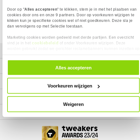
Wij doen ons uiterste best om al onze producten zo lang
Door op "
Alles accepteren
" te klikken, stem je in met het plaatsen van
mogelijk leverbaar te houden.
Helaas is dit product op dit
moment bij geen van onze leveranciers leverbaar.
cookies door ons en onze 9 partners. Door op voorkeuren wijzigen te
kikken kun je specifieke cookies wel of niet goedkeuren. Deze sla je
We helpen je graag met een ander product uit de categorie
dan vervolgens op met Selectie toestaan.
Netwerk switch.
Marketing cookies worden gedeeld met derde partijen. Een overzicht
cookiebeleid
vind je in het
of onder Voorkeuren wijzigen. Deze
worden gebruikt zodat we gerichter reclamebanners kunnen inzetten op
Mijn gegevens
andere websites. In onze cookievoorkeuren vind je een overzicht van
alle cookies. Je kunt je gegeven toestemming altijd intrekken, dit doe je
Service
door in de footer van onze website te klikken op ‘Cookievoorkeuren’
Alles accepteren
onder het kopje ‘Mijn gegevens’.
Contact
Voorkeuren wijzigen
Megekko
Weigeren
Categorieën