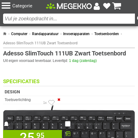
Categorie
Computer
Randapparatuur
Invoerapparaten
Toetsenborden
Adesso SlimTouch 111UB Zwart Toetsenbord
Adesso SlimTouch 111UB Zwart Toetsenbord
Uit eigen voorraad leverbaar. Levertijd:
1 dag (zaterdag)
SPECIFICATIES
DESIGN
Eigenschap
Waarde
Toetsverlichting
✖︎
1x
Kleur Product
Zwart
LED-indicatoren
✓︎
Meldingen
Vergelijk product
Oppervlakte kleur
Monochromatisch
CERTIFICATEN
25,
Beschikbaar in onze
95