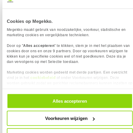
Indeling
QWERTY
MUIS
Verkrijgbaar sinds
Juni 2022
Eigenschap
Waarde
Inclusief muis
✖︎
EAN
783750009133
OVERIGE SPECIFICATIES
Cookies op Megekko.
Vendorcode
AKB-111UB
Eigenschap
Waarde
Toetsenbord functietoetsen
Y
Megekko maakt gebruik van noodzakelijke, voorkeur, statistische en
VAAK SAMEN GEKOCHT MET
PRESTATIE
Garantie
24 maanden
marketing cookies en vergelijkbare technieken.
Eigenschap
Waarde
Draadloze verbinding
✖︎
Logitech M90 Zwart Muis
Microsoft Windows 11 Pro NL OEM
Door op "
Alles accepteren
" te klikken, stem je in met het plaatsen van
TOETSENBORD
cookies door ons en onze 9 partners. Door op voorkeuren wijzigen te
Eigenschap
Waarde
Aanpasbare keyboard hoogte
✓︎
kikken kun je specifieke cookies wel of niet goedkeuren. Deze sla je
dan vervolgens op met Selectie toestaan.
Aantal toetsen, toetsenbord
78
Aanwijsapparaat
✖︎
Marketing cookies worden gedeeld met derde partijen. Een overzicht
cookiebeleid
Mechanische toetsen
✖︎
vind je in het
of onder Voorkeuren wijzigen. Deze
worden gebruikt zodat we gerichter reclamebanners kunnen inzetten op
Media toetsen
✓︎
andere websites. In onze cookievoorkeuren vind je een overzicht van
Numpad
✖︎
alle cookies. Je kunt je gegeven toestemming altijd intrekken, dit doe je
door in de footer van onze website te klikken op ‘Cookievoorkeuren’
Alles accepteren
Polssteun
✖︎
onder het kopje ‘Mijn gegevens’.
Stijl toetsenbord
Recht
8,
169,-
95
Indeling
QWERTY
Voorkeuren wijzigen
Taal toetsenbord
US International
Sandisk WD_Green SN3000 512GB
Crucial DDR5 SODIMM 2x16GB 5600
M.2 SSD
Toetsenbord formaat
65%