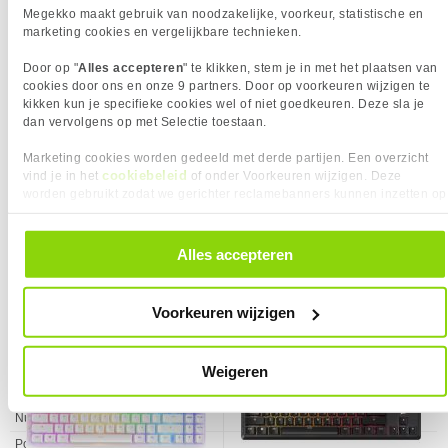
Draadloze verbinding
✖︎
Megekko maakt gebruik van noodzakelijke, voorkeur, statistische en
marketing cookies en vergelijkbare technieken.
TABLET
Eigenschap
Waarde
Aantal hot keys
11
Door op "
Alles accepteren
" te klikken, stem je in met het plaatsen van
TOETSENBORD
cookies door ons en onze 9 partners. Door op voorkeuren wijzigen te
kikken kun je specifieke cookies wel of niet goedkeuren. Deze sla je
Eigenschap
Waarde
Aanpasbare keyboard hoogte
✓︎
dan vervolgens op met Selectie toestaan.
Aantal toetsen, toetsenbord
87
Marketing cookies worden gedeeld met derde partijen. Een overzicht
Aanwijsapparaat
✖︎
cookiebeleid
vind je in het
of onder Voorkeuren wijzigen. Deze
Afstand tussen toetsen
2 mm
worden gebruikt zodat we gerichter reclamebanners kunnen inzetten op
Bedieningskracht
55 g
andere websites. In onze cookievoorkeuren vind je een overzicht van
VERGELIJKBARE PRODUCTEN
alle cookies. Je kunt je gegeven toestemming altijd intrekken, dit doe je
Fysieke indeling
Tenkeyless (TKL)
KIES JE VARIANT
door in de footer van onze website te klikken op ‘Cookievoorkeuren’
Alles accepteren
NZXT Function 2 MiniTKL Wit
Corsair K70 Core TKL Zwart Cherry
Mechanische toetsen
✓︎
onder het kopje ‘Mijn gegevens’.
Kies je variant
Toetsenbord
MLX Red V2 Toetsenbord
Mechanische techniek
Kailh Box V2 Brown
❮
Voorkeuren wijzigen
Keycaps-materiaal
Acrylonitrielbutadieenstyreen (ABS)
Levensduur
80 miljoen tekens
toetsenbordtoetsen
Weigeren
Media toetsen
✓︎
Numpad
✖︎
Polssteun
✖︎