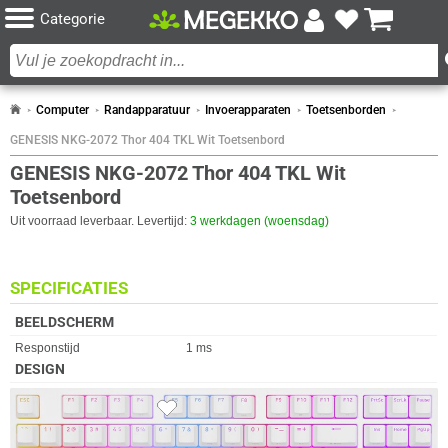
Categorie
Computer
Randapparatuur
Invoerapparaten
Toetsenborden
GENESIS NKG-2072 Thor 404 TKL Wit Toetsenbord
GENESIS NKG-2072 Thor 404 TKL Wit
Toetsenbord
Uit voorraad leverbaar. Levertijd:
3 werkdagen (woensdag)
SPECIFICATIES
BEELDSCHERM
Eigenschap
Waarde
Responstijd
1 ms
DESIGN
Eigenschap
Waarde
Toetsverlichting
✓︎
2x
Toetsverlichting kleur
RGB
Anti-ghosting
✓︎