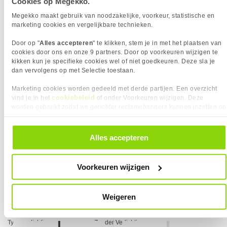
10,
89,-
95
Cookies op Megekko.
Breedte
60 mm
Megekko maakt gebruik van noodzakelijke, voorkeur, statistische en
Adesso SlimTouch 111UB Zwart
marketing cookies en vergelijkbare technieken.
Diepte
110 mm
Toetsenbord
DPI
1000 dpi
Door op "
Alles accepteren
" te klikken, stem je in met het plaatsen van
Ergonomie
Tweehandig
cookies door ons en onze 9 partners. Door op voorkeuren wijzigen te
kikken kun je specifieke cookies wel of niet goedkeuren. Deze sla je
Hoogte
40 mm
dan vervolgens op met Selectie toestaan.
Instelbare DPI
✖︎
Marketing cookies worden gedeeld met derde partijen. Een overzicht
Instelbare verlichting
✖︎
cookiebeleid
vind je in het
of onder Voorkeuren wijzigen. Deze
Kleur
Zwart
worden gebruikt zodat we gerichter reclamebanners kunnen inzetten op
andere websites. In onze cookievoorkeuren vind je een overzicht van
Lengte stroomkabel
1.50 m
alle cookies. Je kunt je gegeven toestemming altijd intrekken, dit doe je
Materiaal
Kunststof
KIES JE VARIANT
door in de footer van onze website te klikken op ‘Cookievoorkeuren’
Alles accepteren
25,
95
onder het kopje ‘Mijn gegevens’.
Muis type
Bedraad
Kies je variant
❮
OS Versie
Linux, MacOS, Windows
Voorkeuren wijzigen
Programmeerbare knoppen
✖︎
VERGELIJKBARE PRODUCTEN
Rol
✓︎
Weigeren
Toepassing
Desktop
Logitech M90 Grijs Muis
Logitech M100 Wit Muis
Type stroombron
USB Gevoed
Type verlichting
Zonder Verlichting