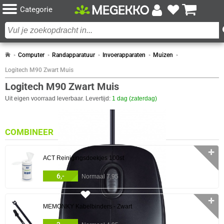
Categorie
Computer
Randapparatuur
Invoerapparaten
Muizen
Logitech M90 Zwart Muis
Logitech M90 Zwart Muis
Uit eigen voorraad leverbaar. Levertijd:
1 dag (zaterdag)
COMBINEER
✛
ACT Reinigingsdoekjes 100st
6,-
Normaal 7,95
13x
✛
MEMONKY Kabelbinders - Zwart