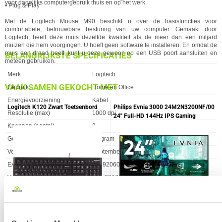
voor dagelijks computergebruik thuis en op het werk.
• Plug & Play
Met de
Logitech
Mouse M90 beschikt u over de basisfuncties voor
comfortabele, betrouwbare besturing van uw computer. Gemaakt door
Logitech
, heeft deze muis dezelfde kwaliteit als de meer dan een miljard
muizen die hem voorgingen. U hoeft geen software te installeren. En omdat de
muis een draad heeft, kunt u deze gewoon op een USB poort aansluiten en
BELANGRIJKSTE SPECIFICATIES
meteen gebruiken.
Eigenschap
Waarde
Merk
Logitech
VAAK SAMEN GEKOCHT MET
Gebruik
Home en Office
Energievoorziening
Kabel
Logitech K120 Zwart Toetsenbord
Philips Evnia 3000 24M2N3200NF/00
Resolutie (max)
1000 dpi
24" Full-HD 144Hz IPS Gaming
Monitor
Knoppen (aantal)
3
Gewicht
90 gram
Verkrijgbaar sinds
September 2014
EAN
5099206021860
Vendorcode
910-001793
SPECIFICATIES
Garantie
24 maanden
ALGEMEEN
Eigenschap
Waarde
Aantal knoppen
3