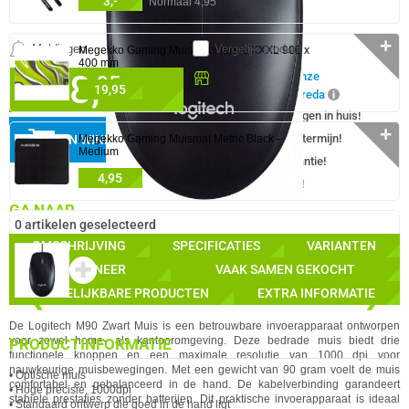
3,-
Normaal 4,95
✛
Meldingen
Vergelijk product
Megekko Gaming Muismat Marble XXXL 900 x
400 mm
8,
Beschikbaar in onze
95
19,95
Megekko Shop Breda
✓
Nu bestellen morgen in huis!
✛
✓
30 dagen bedenktermijn!
Megekko Gaming Muismat Metric Black -
IN WINKELMAND
Medium
✓
24 maanden garantie!
4,95
✓
Achteraf betalen!
GA NAAR
0 artikelen geselecteerd
OMSCHRIJVING
SPECIFICATIES
VARIANTEN
✚
COMBINEER
VAAK SAMEN GEKOCHT
VERGELIJKBARE PRODUCTEN
EXTRA INFORMATIE
❮
❯
De Logitech M90 Zwart Muis is een betrouwbare invoerapparaat ontworpen
voor zowel home- als kantooromgeving. Deze bedrade muis biedt drie
PRODUCTINFORMATIE
functionele knoppen en een maximale resolutie van 1000 dpi voor
nauwkeurige muisbewegingen. Met een gewicht van 90 gram voelt de muis
• Optische muis
comfortabel en gebalanceerd in de hand. De kabelverbinding garandeert
• Hoge precisie, 1000dpi
stabiele prestaties zonder batterijen. Dit praktische invoerapparaat is ideaal
• Standaard ontwerp die goed in de hand ligt