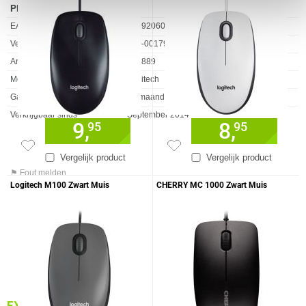
PRODUCT INFORMATIE
EAN
5099206021860
Vendorcode
910-001793
Artikelnr
101889
Merk
Logitech
Garantie
24 maanden
Verkrijgbaar sinds
September 2014
9,
8,
95
95
Vergelijk product
Vergelijk product
⚑ Fout melden
Logitech M100 Zwart Muis
CHERRY MC 1000 Zwart Muis
EXTRA INFORMATIE