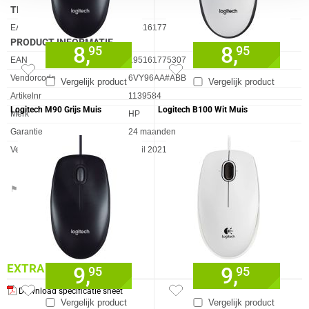
TECHNISCHE DETAILS
Eigenschap
Waarde
EAN/UPC/GTIN identifier(s)
195161775307
PRODUCT INFORMATIE
8,
8,
95
95
EAN
195161775307
Vendorcode
6VY96AA#ABB
Vergelijk product
Vergelijk product
Artikelnr
1139584
Logitech M90 Grijs Muis
Logitech B100 Wit Muis
Merk
HP
Garantie
24 maanden
Verkrijgbaar sinds
April 2021
⚑ Fout melden
EXTRA INFORMATIE
9,
9,
95
95
Download specificatie sheet
Vergelijk product
Vergelijk product