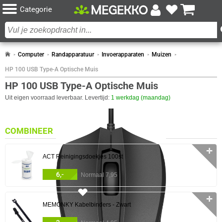
Categorie
Computer
Randapparatuur
Invoerapparaten
Muizen
HP 100 USB Type-A Optische Muis
HP 100 USB Type-A Optische Muis
Uit eigen voorraad leverbaar. Levertijd:
1 werkdag (maandag)
COMBINEER
✛
ACT Reinigingsdoekjes 100st
6,-
Normaal 7,95
4x
✛
MEMONKY Kabelbinders - Zwart