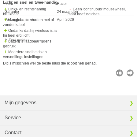
Licht en snel en twee-handig
Merk
Razer
Links- en rechtshandig
Geen 'continuous' mousewheel,
Garantie
24 maanden
bruikbaar
maar heeft notches
Verkrijgbaar sinds
April 2026
Kan gebruikt worden met of
zonder kabel
Ondanks dat hij wireless is, is
hij heel erg licht
⚑ Fout melden
Batterij is laadbaar tijdens
gebruik
Meerdere snelheids en
versnellings instellingen
Dit is misschien wel de beste muis die ik ooit heb gehad.
Mijn gegevens
Service
Contact