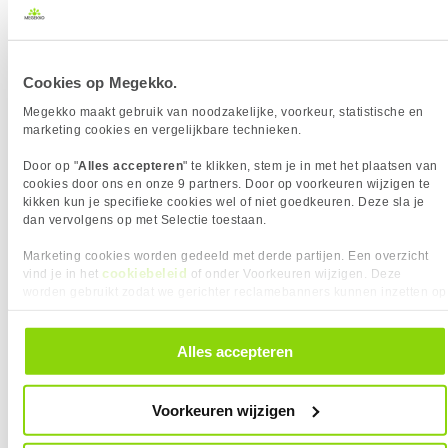
Duurzaamheid van knoppen
100
Verkrijgbaar sinds
April 2026
(miljoen klikken)
Garantie
24 maanden
VAAK SAMEN GEKOCHT MET
GEWICHT EN OMVANG
Cookies op Megekko.
Eigenschap
Waarde
Breedte
63.9 mm
Asus ROG Strix XG27AQDMES 27"
Steelseries QcK Heavy Large
QHD 240Hz QD-OLED Gaming
Diepte
127.1 mm
Megekko maakt gebruik van noodzakelijke, voorkeur, statistische en
Monitor
marketing cookies en vergelijkbare technieken.
Gewicht
49 gram
Hoogte
39.9 mm
Door op "
Alles accepteren
" te klikken, stem je in met het plaatsen van
INHOUD VAN DE VERPAKKING
cookies door ons en onze 9 partners. Door op voorkeuren wijzigen te
kikken kun je specifieke cookies wel of niet goedkeuren. Deze sla je
Eigenschap
Waarde
Meegeleverde kabels
USB-A -> USB-C
dan vervolgens op met Selectie toestaan.
Oplaadstation
✖︎
INVOERAPPARAAT
Marketing cookies worden gedeeld met derde partijen. Een overzicht
cookiebeleid
vind je in het
of onder Voorkeuren wijzigen. Deze
Eigenschap
Waarde
Gebruik
Gaming
worden gebruikt zodat we gerichter reclamebanners kunnen inzetten op
DPI Schakelaar
✓︎
andere websites. In onze cookievoorkeuren vind je een overzicht van
449,-
32,
95
alle cookies. Je kunt je gegeven toestemming altijd intrekken, dit doe je
Draadloze techniek
RF 2.4Ghz
door in de footer van onze website te klikken op ‘Cookievoorkeuren’
Alles accepteren
Knoppen (aantal)
6
onder het kopje ‘Mijn gegevens’.
KIES JE VARIANT
Aantal programmeerbare
6
REVIEWS
(2)
Hoe controleren wij reviews?
Kies je variant
Voorkeuren wijzigen
knoppen
❮
★★★★★
★★★★★
Geplaatst: 24-07-2026
Aantal scroll wheels
1