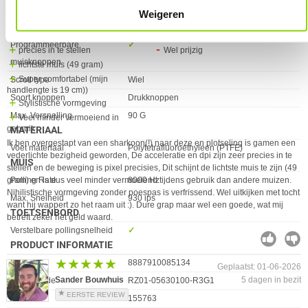
Hans Peter
6 dagen in bezit
Type Sensor
Optisch
Weigeren
EERSTE REVIEW
Resolutie (max)
50000 dpi
Over dag en nacht gesproken
Programmeerbare
✓︎
precies in te stellen
Wel prijzig
muisknoppen
lichtste muis (49 gram)
Super comfortabel (mijn
Scroll type
Wiel
handlengte is 19 cm))
Soort knoppen
Drukknoppen
Stylistische vormgeving
Max. Versnelling
90 G
Veel minder vermoeiend in
gebruik
MATERIAAL
Ik ben overgestapt van een sharkoon(!) naar deze en plotseling is gamen een
Eigenschap
Waarde
Voet materiaal
Polytetrafluoroethyleen (PTFE)
vederlichte bezigheid geworden, De acceleratie en dpi zijn zeer precies in te
MUIS
stellen en de beweging is pixel precisies, Dit schijnt de lichtste muis te zijn (49
Eigenschap
Waarde
gram) en is dus veel minder vermoeiend tijdens gebruik dan andere muizen.
Polling Rate
8000 Hz
Nihilistische vormgeving zonder poespas is verfrissend. Wel uitkijken met tocht
Max. Snelheid
930 ips
want hij wappert zo het raam uit :). Dure grap maar wel een goede, wat mij
TOETSENBORD
betreft zeker het geld waard.
Eigenschap
Waarde
Verstelbare pollingsnelheid
✓︎
PRODUCT INFORMATIE
★★★★★
★★★★★
EAN
8887910085134
Geplaatst: 01-06-2026
Sander Bouwhuis
5 dagen in bezit
Vendorcode
RZ01-05630100-R3G1
EERSTE REVIEW
Artikelnr
155763