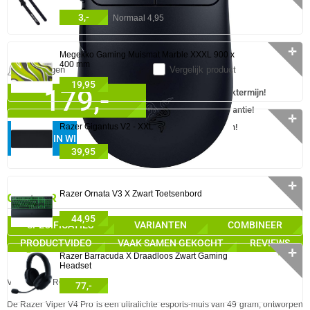
3,-
Normaal 4,95
✛
Megekko Gaming Muismat Marble XXXL 900 x
400 mm
Meldingen
Vergelijk product
19,95
179,-
✓
30 dagen bedenktermijn!
✓
24 maanden garantie!
✛
✓
Achteraf betalen!
Razer Gigantus V2 - XXL
IN WINKELMAND
39,95
✛
Razer Ornata V3 X Zwart Toetsenbord
GA NAAR
44,95
SPECIFICATIES
VARIANTEN
COMBINEER
PRODUCTVIDEO
VAAK SAMEN GEKOCHT
REVIEWS
❮
❯
✛
Razer Barracuda X Draadloos Zwart Gaming
Headset
VOOR DE PRO.
77,-
De Razer Viper V4 Pro is een ultralichte esports-muis van 49 gram, ontworpen