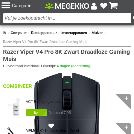
Categorie
Computer
Randapparatuur
Invoerapparaten
Muizen
Razer Viper V4 Pro 8K Zwart Draadloze Gaming Muis
Razer Viper V4 Pro 8K Zwart Draadloze Gaming
Muis
Uit voorraad leverbaar. Levertijd:
4 dagen (donderdag)
COMBINEER
✛
ACT Reinigingsdoekjes 100st
6,-
Normaal 7,95
23x
✛
MEMONKY Kabelbinders - Zwart