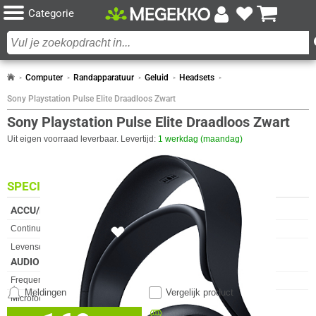
Categorie
Computer
Randapparatuur
Geluid
Headsets
Sony Playstation Pulse Elite Draadloos Zwart
Sony Playstation Pulse Elite Draadloos Zwart
Uit eigen voorraad leverbaar. Levertijd:
1 werkdag (maandag)
SPECIFICATIES
ACCU/BATTERIJ
Eigenschap
Waarde
Continue audio-afspeeltijd
30 uur
2x
Levensduur van de batterij
1800 min
AUDIO
Eigenschap
Waarde
Frequentiebereik
20 - 20.000 Hz
Meldingen
Vergelijk product
Microfoon
✓︎
DESIGN
Beschikbaar in onze