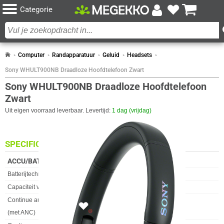
Categorie
Computer
Randapparatuur
Geluid
Headsets
Sony WHULT900NB Draadloze Hoofdtelefoon Zwart
Sony WHULT900NB Draadloze Hoofdtelefoon
Zwart
Uit eigen voorraad leverbaar. Levertijd:
1 dag (vrijdag)
SPECIFICATIES
ACCU/BATTERIJ
Eigenschap
Waarde
Batterijtechnologie
Lithium-Ion (Li-Ion)
Capaciteit van de accu/batterij
520 mAh
Continue audioafspeeltijd
30 uur
5x
(met ANC)