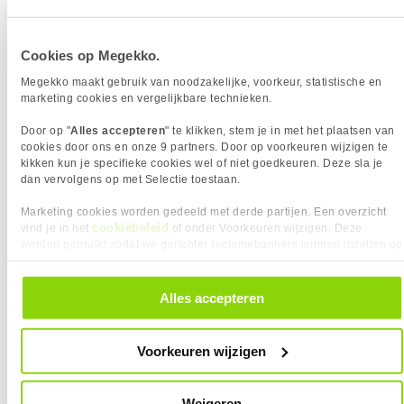
EAN
4548736156432
Noise Cancelling
✓︎
Vendorcode
WHULT900NB.CE7
Type Oorstuk
Over-ear
Garantie
24 maanden
Cookies op Megekko.
Soort magneet
neodymium
INHOUD VAN DE VERPAKKING
Megekko maakt gebruik van noodzakelijke, voorkeur, statistische en
marketing cookies en vergelijkbare technieken.
Eigenschap
Waarde
Garantiekaart
✓︎
Inclusief AC-adapter
✖︎
Door op "
Alles accepteren
" te klikken, stem je in met het plaatsen van
Meegeleverde kabels
USB
cookies door ons en onze 9 partners. Door op voorkeuren wijzigen te
kikken kun je specifieke cookies wel of niet goedkeuren. Deze sla je
Snelstartgids
✓︎
dan vervolgens op met Selectie toestaan.
INVOERAPPARAAT
Eigenschap
Waarde
Marketing cookies worden gedeeld met derde partijen. Een overzicht
Gaming headset
Oproepen/muziek
cookiebeleid
vind je in het
of onder Voorkeuren wijzigen. Deze
2.4 GHz
✓︎
worden gebruikt zodat we gerichter reclamebanners kunnen inzetten op
KENMERKEN
andere websites. In onze cookievoorkeuren vind je een overzicht van
alle cookies. Je kunt je gegeven toestemming altijd intrekken, dit doe je
Eigenschap
Waarde
Kabellengte
1.20 m
door in de footer van onze website te klikken op ‘Cookievoorkeuren’
NETWERK
Alles accepteren
onder het kopje ‘Mijn gegevens’.
Eigenschap
Waarde
Bluetooth
✓︎
KIES JE VARIANT
Werkt met Amazon Alexa
✓︎
Voorkeuren wijzigen
OVERIGE SPECIFICATIES
Kleur Product:
Zwart
❮
Eigenschap
Waarde
Accu gestuurd
✓︎
Weigeren