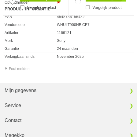
Oplaadhouder
✖︎
Vergelijk product
Vergelijk product
PRODUCT INFORMATIE
EAN
4548736156432
Vendorcode
WHULT900NB.CE7
Artikelnr
1166121
Merk
Sony
Garantie
24 maanden
Verkrijgbaar sinds
November 2025
⚑ Fout melden
Mijn gegevens
Service
Contact
Megekko