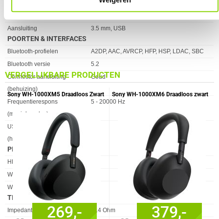
Bedraad
✖︎
Talen voor spraakbegeleiding
Engels
Aansluiting
3.5 mm, USB
POORTEN & INTERFACES
Eigenschap
Waarde
Bluetooth-profielen
A2DP, AAC, AVRCP, HFP, HSP, LDAC, SBC
Bluetooth versie
5.2
VERGELIJKBARE PRODUCTEN
Connector aansluiting
Goud
(behuizing)
Sony WH-1000XM5 Draadloos Zwart
Sony WH-1000XM6 Draadloos zwart
Frequentierespons
5 - 20000 Hz
(muziekmodus)
USB Power Delivery
✖︎
(herziening 2.0)
PRESTATIE
Eigenschap
Waarde
HD-stem
✓︎
Werkt met Apple Siri
✓︎
Werkt met de Google Assistent
✓︎
TECHNISCHE DETAILS
269,-
379,-
Eigenschap
Waarde
Impedantie
314 Ohm