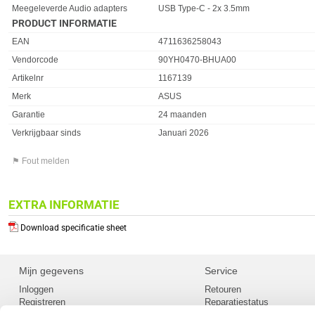
Eigenschap
Waarde
Meegeleverde Audio adapters
USB Type-C - 2x 3.5mm
PRODUCT INFORMATIE
EAN
4711636258043
Vendorcode
90YH0470-BHUA00
Artikelnr
1167139
Merk
ASUS
Garantie
24 maanden
Verkrijgbaar sinds
Januari 2026
⚑ Fout melden
EXTRA INFORMATIE
Download specificatie sheet
Mijn gegevens
Service
Inloggen
Retouren
Registreren
Reparatiestatus
Privacy
Servicepunt