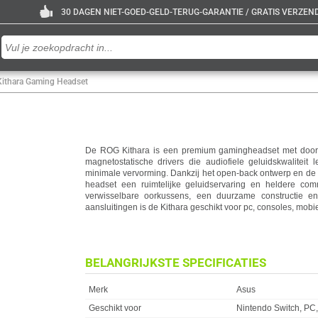
30 DAGEN NIET-GOED-GELD-TERUG-GARANTIE / GRATIS VERZENDE
ithara Gaming Headset
De ROG Kithara is een premium gamingheadset met do
magnetostatische drivers die audiofiele geluidskwaliteit l
minimale vervorming. Dankzij het open-back ontwerp en de
headset een ruimtelijke geluidservaring en heldere com
verwisselbare oorkussens, een duurzame constructie en 
aansluitingen is de Kithara geschikt voor pc, consoles, mob
BELANGRIJKSTE SPECIFICATIES
Eigenschap
Waarde
Merk
Asus
Geschikt voor
Nintendo Switch, PC, 