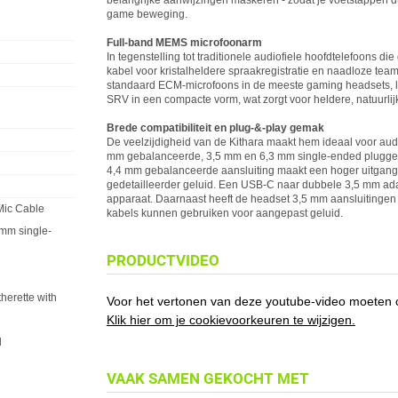
belangrijke aanwijzingen maskeren - zodat je voetstappen du
game beweging.
Full-band MEMS microfoonarm
In tegenstelling tot traditionele audiofiele hoofdtelefoons
kabel voor kristalheldere spraakregistratie en naadloze tea
standaard ECM-microfoons in de meeste gaming headsets, 
SRV in een compacte vorm, wat zorgt voor heldere, natuurlij
Brede compatibiliteit en plug-&-play gemak
De veelzijdigheid van de Kithara maakt hem ideaal voor audio
mm gebalanceerde, 3,5 mm en 6,3 mm single-ended pluggen v
4,4 mm gebalanceerde aansluiting maakt een hoger uitgangs
gedetailleerder geluid. Een USB-C naar dubbele 3,5 mm adap
apparaat. Daarnaast heeft de headset 3,5 mm aansluitingen o
Mic Cable
kabels kunnen gebruiken voor aangepast geluid.
mm single-
PRODUCTVIDEO
therette with
Voor het vertonen van deze youtube-video moeten c
Klik hier om je cookievoorkeuren te wijzigen.
d
VAAK SAMEN GEKOCHT MET