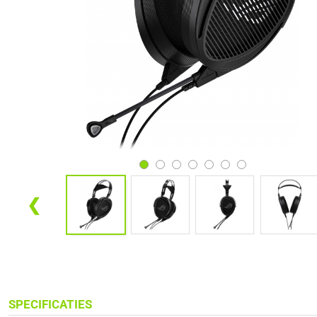
❮
SPECIFICATIES