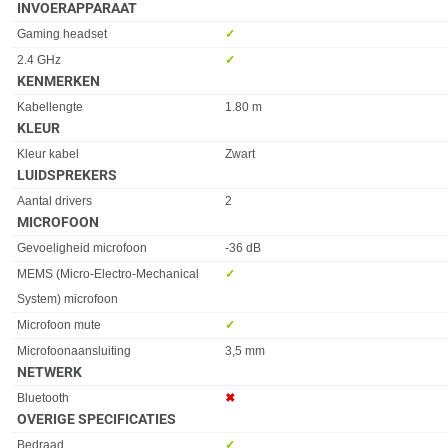
INVOERAPPARAAT
Eigenschap
Waarde
Gaming headset
✓︎
2.4 GHz
✓︎
KENMERKEN
Eigenschap
Waarde
Kabellengte
1.80 m
KLEUR
Eigenschap
Waarde
Kleur kabel
Zwart
LUIDSPREKERS
Eigenschap
Waarde
Aantal drivers
2
MICROFOON
Eigenschap
Waarde
Gevoeligheid microfoon
-36 dB
MEMS (Micro-Electro-Mechanical
✓︎
System) microfoon
Microfoon mute
✓︎
Microfoonaansluiting
3,5 mm
NETWERK
Eigenschap
Waarde
Bluetooth
✖︎
OVERIGE SPECIFICATIES
Eigenschap
Waarde
Bedraad
✓︎