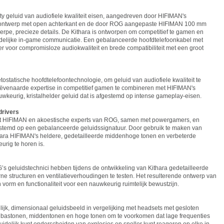
ty geluid van audiofiele kwaliteit eisen, aangedreven door HIFIMAN's
e ontwerp met open achterkant en de door ROG aangepaste HIFIMAN 100 mm
erpe, precieze details. De Kithara is ontworpen om competitief te gamen en
idelijke in-game communicatie. Een gebalanceerde hoofdtelefoonkabel met
voor compromisloze audiokwaliteit en brede compatibiliteit met een groot
tatische hoofdtelefoontechnologie, om geluid van audiofiele kwaliteit te
ëvenaarde expertise in competitief gamen te combineren met HIFIMAN's
uwkeurig, kristalhelder geluid dat is afgestemd op intense gameplay-eisen.
rivers
 met HIFIMAN en akoestische experts van ROG, samen met powergamers, en
afgestemd op een gebalanceerde geluidssignatuur. Door gebruik te maken van
ara HIFIMAN's heldere, gedetailleerde middenhoge tonen en verbeterde
rig te horen is.
G’s geluidstechnici hebben tijdens de ontwikkeling van Kithara gedetailleerde
rne structuren en ventilatieverhoudingen te testen. Het resulterende ontwerp van
vorm en functionaliteit voor een nauwkeurig ruimtelijk bewustzijn.
ijk, dimensionaal geluidsbeeld in vergelijking met headsets met gesloten
pe bastonen, middentonen en hoge tonen om te voorkomen dat lage frequenties