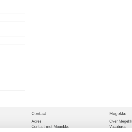
Contact
Megekko
Adres
Over Megek
Contact met Megekko
Vacatures
Veelgestelde vragen
Megekko mail