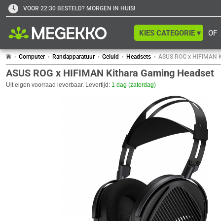
VOOR 22:30 BESTELD? MORGEN IN HUIS!
KIES CATEGORIE ▾
OF
Computer
Randapparatuur
Geluid
Headsets
ASUS ROG x HIFIMAN K
ASUS ROG x HIFIMAN Kithara Gaming Headset
Uit eigen voorraad leverbaar. Levertijd:
1 dag (zaterdag)