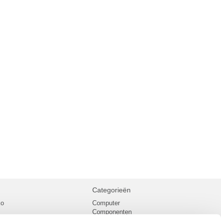
Categorieën
ko
Computer
Componenten
inglist
Randapparatuur