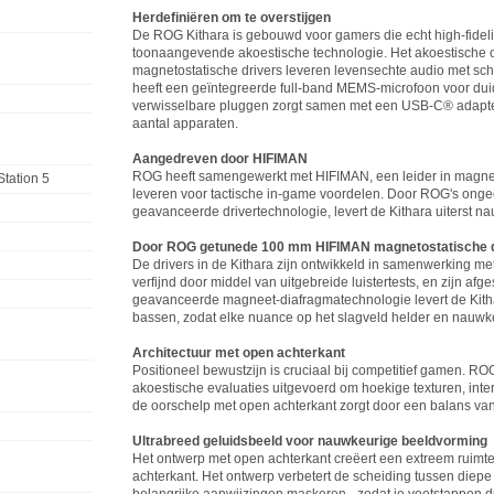
Herdefiniëren om te overstijgen
De ROG Kithara is gebouwd voor gamers die echt high-fideli
toonaangevende akoestische technologie. Het akoestisch
magnetostatische drivers leveren levensechte audio met sch
heeft een geïntegreerde full-band MEMS-microfoon voor du
verwisselbare pluggen zorgt samen met een USB-C® adapter 
aantal apparaten.
Aangedreven door HIFIMAN
ROG heeft samengewerkt met HIFIMAN, een leider in magnetos
Station 5
leveren voor tactische in-game voordelen. Door ROG's onge
geavanceerde drivertechnologie, levert de Kithara uiterst na
Door ROG getunede 100 mm HIFIMAN magnetostatische d
De drivers in de Kithara zijn ontwikkeld in samenwerking
verfijnd door middel van uitgebreide luistertests, en zijn 
geavanceerde magneet-diafragmatechnologie levert de Kith
bassen, zodat elke nuance op het slagveld helder en nauwkeu
Architectuur met open achterkant
Positioneel bewustzijn is cruciaal bij competitief gamen. RO
akoestische evaluaties uitgevoerd om hoekige texturen, inte
de oorschelp met open achterkant zorgt door een balans van 
Ultrabreed geluidsbeeld voor nauwkeurige beeldvorming
Het ontwerp met open achterkant creëert een extreem ruimtel
achterkant. Het ontwerp verbetert de scheiding tussen die