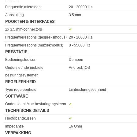
Frequentie microfoon
20 - 20000 Hz
Aansluiting
3.5 mm
POORTEN & INTERFACES
Eigenschap
Waarde
2x 3,5 mm-connectors
✓︎
Frequentierespons (gespreksmodus)
20 - 20000 Hz
Frequentierespons (muziekmodus)
8 - 55000 Hz
PRESTATIE
Eigenschap
Waarde
Bedieningstoetsen
Dempen
Ondersteunde mobiele
Android, iOS
besturingssystemen
REGELEENHEID
Eigenschap
Waarde
Type regeleenheid
Lijnbesturingseenheid
SOFTWARE
Eigenschap
Waarde
Ondersteunt Mac-besturingssysteem
✓︎
TECHNISCHE DETAILS
Eigenschap
Waarde
Hoofdbandkussen
✓︎
Impedantie
16 Ohm
VERPAKKING