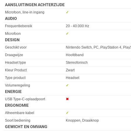
AANSLUITINGEN ACHTERZIJDE
Eigenschap
Waarde
Microfoon, line-in ingang
✓︎
AUDIO
Eigenschap
Waarde
Frequentiebereik
20 - 40.000 Hz
Microfoon
✓︎
DESIGN
Eigenschap
Waarde
Geschikt voor
Nintendo Switch, PC, PlayStation 4, Play
Draagwijze
Hoofdband
Headset type
Stereofonisch
Kleur Product
Zwart
Type product
Headset
Volumeregeling
✓︎
ENERGIE
Eigenschap
Waarde
USB Type-C-oplaadpoort
✖︎
ERGONOMIE
Eigenschap
Waarde
Afneembare kabel
✓︎
Soort bediening
Knoppen, Draaiknop
GEWICHT EN OMVANG