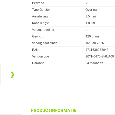
Bedraad
✓︎
Type Oorstuk
Over-ear
Aansluiting
3.5 mm
Kabellengte
1.80 m
Volumeregeling
✓︎
Gewicht
420 gram
Verkrijgbaar sinds
Januari 2026
EAN
4711636258043
Vendorcode
90YH0470-BHUA00
Garantie
24 maanden
❯
PRODUCTINFORMATIE