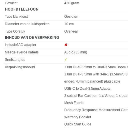
Eigenschap
Waarde
Gewicht
420 gram
HOOFDTELEFOON
Eigenschap
Waarde
Type klankkast
Gesloten
Diameter van de luidspreker
10 cm
Type Oorstuk
Over-ear
INHOUD VAN DE VERPAKKING
Eigenschap
Waarde
Inclusief AC-adapter
✖︎
Meegeleverde kabels
Audio (35 mm)
Snelstartgids
✓︎
Verpakkingsinhoud
1.8m Dual-3.5mm to Dual-3.5mm Boom 
1.8m Dual-3.5mm with 3-in-1 (3.5mm/6.3
ended, 4.4mm balanced) plug cable
USB-C to Dual-3.5mm Adapter
2 sets of Ear Cushion: 1 x Velour, 1 x Lea
Mesh Fabric
Frequency Response Measurement Car
Warranty Booklet
Quick Start Guide