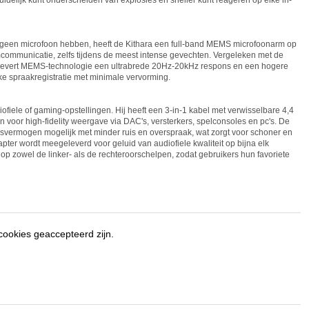
idelijk kunt onderscheiden van explosies en sneller kunt reageren op elke in-
 die geen microfoon hebben, heeft de Kithara een full-band MEMS microfoonarm op
mcommunicatie, zelfs tijdens de meest intense gevechten. Vergeleken met de
levert MEMS-technologie een ultrabrede 20Hz-20kHz respons en een hogere
ke spraakregistratie met minimale vervorming.
fiele of gaming-opstellingen. Hij heeft een 3-in-1 kabel met verwisselbare 4,4
oor high-fidelity weergave via DAC's, versterkers, spelconsoles en pc's. De
vermogen mogelijk met minder ruis en overspraak, wat zorgt voor schoner en
ter wordt meegeleverd voor geluid van audiofiele kwaliteit op bijna elk
p zowel de linker- als de rechteroorschelpen, zodat gebruikers hun favoriete
ookies geaccepteerd zijn.