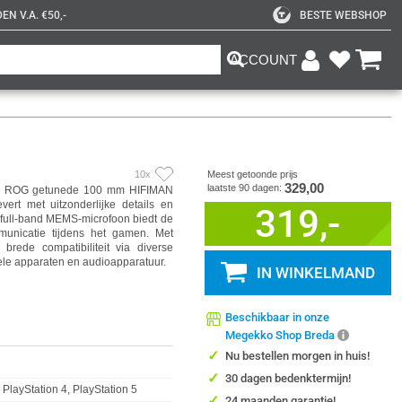
N V.A. €50,-
BESTE WEBSHOP
ACCOUNT
10x
Meest getoonde prijs
329,00
laatste 90 dagen:
or ROG getunede 100 mm HIFIMAN
evert met uitzonderlijke details en
319,-
 full-band MEMS-microfoon biedt de
municatie tijdens het gamen. Met
brede compatibiliteit via diverse
iele apparaten en audioapparatuur.
IN WINKELMAND
Beschikbaar in onze
Megekko Shop Breda
✓
Nu bestellen morgen in huis!
✓
30 dagen bedenktermijn!
PlayStation 4, PlayStation 5
✓
24 maanden garantie!