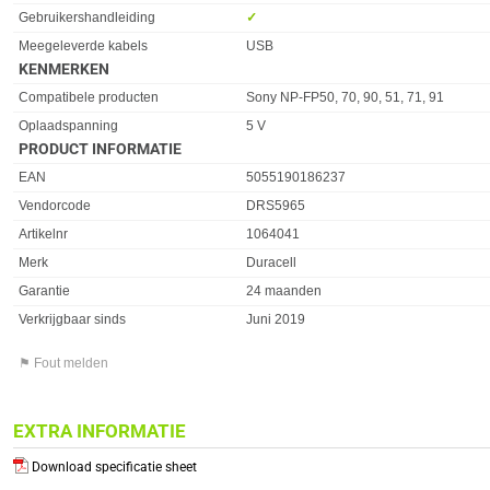
Eigenschap
Waarde
Gebruikershandleiding
✓︎
Meegeleverde kabels
USB
KENMERKEN
Eigenschap
Waarde
Compatibele producten
Sony NP-FP50, 70, 90, 51, 71, 91
Oplaadspanning
5 V
PRODUCT INFORMATIE
EAN
5055190186237
Vendorcode
DRS5965
Artikelnr
1064041
Merk
Duracell
Garantie
24 maanden
Verkrijgbaar sinds
Juni 2019
⚑ Fout melden
EXTRA INFORMATIE
Download specificatie sheet