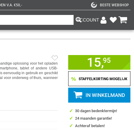
N V.A. €50,-
BESTE WEBSHOP
ACCOUNT
15,
95
handige oplossing voor het opladen
martphone, tablet of andere USB-
 is eenvoudig in gebruik en geschikt
aal voor onderweg of thuis, wanneer
%
STAFFELKORTING MOGELIJK
IN WINKELMAND
✓
30 dagen bedenktermijn!
✓
24 maanden garantie!
✓
Achteraf betalen!