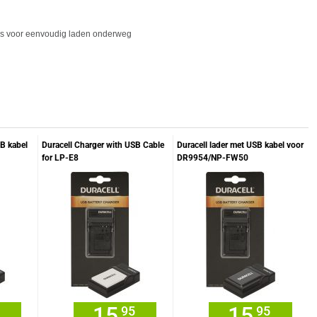
ops voor eenvoudig laden onderweg
SB kabel
Duracell Charger with USB Cable
Duracell lader met USB kabel voor
for LP-E8
DR9954/NP-FW50
15,
15,
95
95