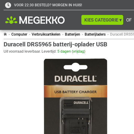
VOOR 22:30 BESTELD? MORGEN IN HUIS!
KIES CATEGORIE ▾
OF
Computer
Verbruiksartikelen
Batterijen
Batterijladers
Duracell DRS59
Duracell DRS5965 batterij-oplader USB
Uit voorraad leverbaar. Levertijd:
5 dagen (vrijdag)