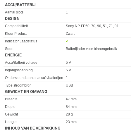
ACCU/BATTERIJ
Eigenschap
Waarde
Aantal slots
1
DESIGN
Eigenschap
Waarde
Compatibiliteit
Sony NP-FP50, 70, 90, 51, 71, 91
Kleur Product
Zwart
Indicator Laadstatus
✓︎
Soort
Batterijlader voor binnengebruik
ENERGIE
Eigenschap
Waarde
Accu/Batterij voltage
5 V
Ingangsspanning
5 V
Ondersteund aantal accu's/batterijen
1
Type stroombron
USB
GEWICHT EN OMVANG
Eigenschap
Waarde
Breedte
47 mm
Diepte
84 mm
Gewicht
28 g
Hoogte
23 mm
INHOUD VAN DE VERPAKKING