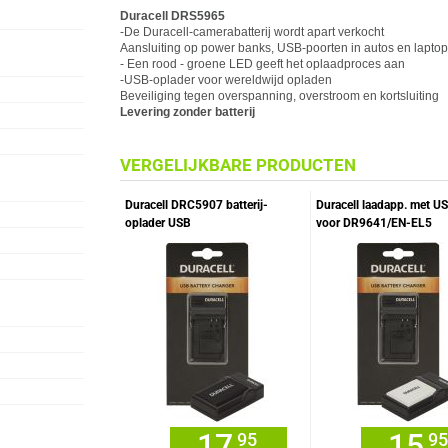
Duracell
DRS5965
-De
Duracell
-camerabatterij wordt apart verkocht
Aansluiting op power banks, USB-poorten in autos en lapt
- Een rood - groene LED geeft het oplaadproces aan
-USB-oplader voor wereldwijd opladen
Beveiliging tegen overspanning, overstroom en kortsluiting
Levering zonder batterij
VERGELIJKBARE PRODUCTEN
Duracell DRC5907 batterij-
Duracell laadapp. met U
oplader USB
voor DR9641/EN-EL5
17,
15,
95
95