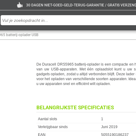
30 DAGEN NIET-GOED-GELD-TERUG-GARANTIE / GRATIS VERZENDE
65 batterij-oplader USB
De Duracell DRS5965 batterij-oplader is een compacte en 
van uw USB-apparaten. Met één oplaadslot kunt u uw s
gadgets opladen, zodat u altijd verbonden blijft. Deze lader
voor het opladen van verschillende soorten apparaten. Ide
u uw apparaten snel en efficiënt wilt opladen.
BELANGRIJKSTE SPECIFICATIES
Eigenschap
Waarde
Aantal slots
1
Verkrijgbaar sinds
Juni 2019
EAN
5055190186237