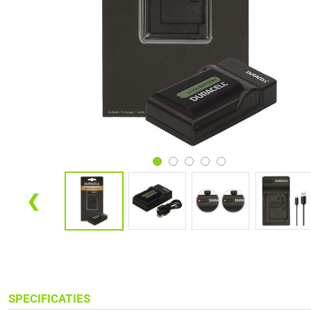
❮
SPECIFICATIES