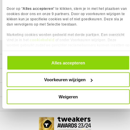
Wij doen ons uiterste best om al onze producten zo lang
Door op "
Alles accepteren
" te klikken, stem je in met het plaatsen van
mogelijk leverbaar te houden.
Helaas is dit product op dit
moment bij geen van onze leveranciers leverbaar.
cookies door ons en onze 9 partners. Door op voorkeuren wijzigen te
kikken kun je specifieke cookies wel of niet goedkeuren. Deze sla je
We helpen je graag met een ander product uit de categorie
dan vervolgens op met Selectie toestaan.
Labels.
Marketing cookies worden gedeeld met derde partijen. Een overzicht
cookiebeleid
vind je in het
of onder Voorkeuren wijzigen. Deze
worden gebruikt zodat we gerichter reclamebanners kunnen inzetten op
Mijn gegevens
andere websites. In onze cookievoorkeuren vind je een overzicht van
alle cookies. Je kunt je gegeven toestemming altijd intrekken, dit doe je
Service
door in de footer van onze website te klikken op ‘Cookievoorkeuren’
Alles accepteren
onder het kopje ‘Mijn gegevens’.
Contact
Voorkeuren wijzigen
Megekko
Weigeren
Categorieën