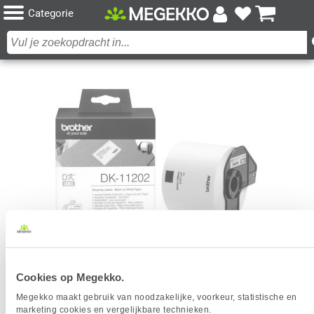
Categorie
Cookies op Megekko.
BROTHER VERZENDLABELS PAPIER 62 X 100 MM
Megekko maakt gebruik van noodzakelijke, voorkeur, statistische en
Het product dat je zocht is helaas niet meer beschikbaar.
marketing cookies en vergelijkbare technieken.