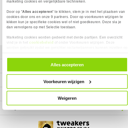
Het product dat je zocht is helaas niet meer beschikbaar.
marketing cookies en vergelijkbare technieken.
Wij doen ons uiterste best om al onze producten zo lang
Door op "
Alles accepteren
" te klikken, stem je in met het plaatsen van
mogelijk leverbaar te houden.
Helaas is dit product op dit
cookies door ons en onze 9 partners. Door op voorkeuren wijzigen te
moment bij geen van onze leveranciers leverbaar.
kikken kun je specifieke cookies wel of niet goedkeuren. Deze sla je
dan vervolgens op met Selectie toestaan.
We helpen je graag met een ander product uit de categorie
HDMI Kabels.
Marketing cookies worden gedeeld met derde partijen. Een overzicht
cookiebeleid
vind je in het
of onder Voorkeuren wijzigen. Deze
worden gebruikt zodat we gerichter reclamebanners kunnen inzetten op
Mijn gegevens
andere websites. In onze cookievoorkeuren vind je een overzicht van
alle cookies. Je kunt je gegeven toestemming altijd intrekken, dit doe je
door in de footer van onze website te klikken op ‘Cookievoorkeuren’
Alles accepteren
Service
onder het kopje ‘Mijn gegevens’.
Contact
Voorkeuren wijzigen
Megekko
Weigeren
Categorieën