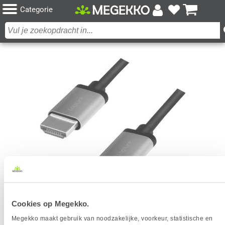
Categorie
LOGILINK CHA0106 HDMI KABEL 3 M HDMI TYPE A
Cookies op Megekko.
(STANDAARD) ZWART, GRIJS
Megekko maakt gebruik van noodzakelijke, voorkeur, statistische en