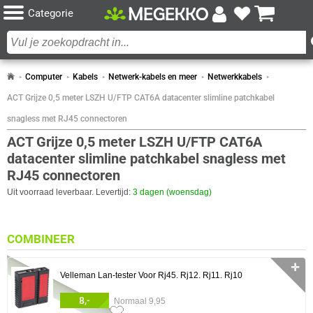
Categorie
Computer
Kabels
Netwerk-kabels en meer
Netwerkkabels
ACT Grijze 0,5 meter LSZH U/FTP CAT6A datacenter slimline patchkabel
snagless met RJ45 connectoren
ACT Grijze 0,5 meter LSZH U/FTP CAT6A
datacenter slimline patchkabel snagless met
RJ45 connectoren
Uit voorraad leverbaar. Levertijd:
3 dagen (woensdag)
COMBINEER
✛
Velleman Lan-tester Voor Rj45. Rj12. Rj11. Rj10
8,-
Normaal 9,95
1x