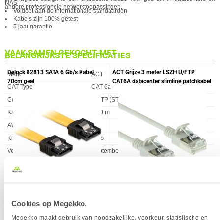
NAS
andere professionele netwerktoepassingen.
Voldoet aan de internationale standaarden
Kabels zijn 100% getest
5 jaar garantie
VAAK SAMEN GEKOCHT MET
BELANGRIJKSTE SPECIFICATIES
Delock 82813 SATA 6 Gb/s Kabel
ACT Grijze 3 meter LSZH U/FTP
Eigenschap
Waarde
Merk
ACT
70cm geel
CAT6A datacenter slimline patchkabel
CAT Type
CAT 6a
snagless met RJ45 connectoren
Constructie
U/FTP (STP)
Kabellengte
0.50 m
AWG maat
32
Kleur Product
Grijs
Verkrijgbaar sinds
September 2020
EAN
8716065441994
Vendorcode
DC7000
SPECIFICATIES
6,
8,
95
95
Garantie
60 maanden
ALGEMEEN
Cookies op Megekko.
Eigenschap
Waarde
ACT Witte 1 meter LSZH U/FTP
Aderdoorsnede
32 AWG
Megekko maakt gebruik van noodzakelijke, voorkeur, statistische en
CAT6A datacenter slimline patchkabel