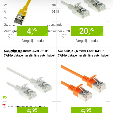
Vendorcode
DC7000
Artikelnr
1120158
Merk
ACT
Garantie
60 maanden
4,
20,
95
95
Verkrijgbaar sinds
September 2020
Vergelijk product
Vergelijk product
ACT Witte 0,5 meter LSZH U/FTP
ACT Oranje 0,5 meter LSZH U/FTP
⚑ Fout melden
CAT6A datacenter slimline patchkabel
CAT6A datacenter slimline patchkabel
snagless met RJ45 connectoren
snagless met RJ45 connectoren
EXTRA INFORMATIE
Download specificatie sheet
5,
5,
95
95