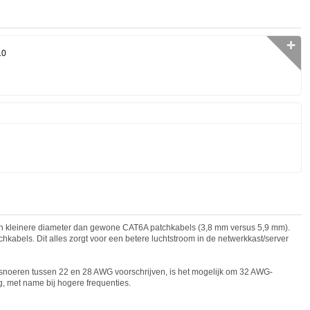
✛
10
n kleinere diameter dan gewone CAT6A patchkabels (3,8 mm versus 5,9 mm).
tchkabels. Dit alles zorgt voor een betere luchtstroom in de netwerkkast/server
snoeren tussen 22 en 28 AWG voorschrijven, is het mogelijk om 32 AWG-
, met name bij hogere frequenties.