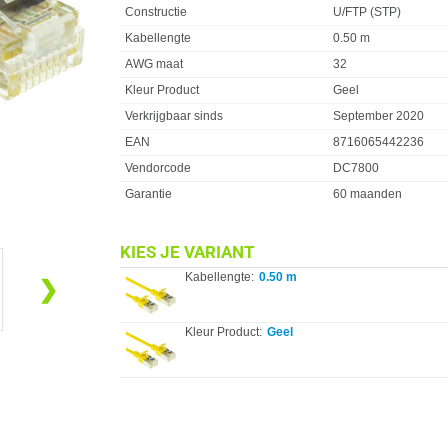
Constructie
U/FTP (STP)
Kabellengte
0.50 m
AWG maat
32
Kleur Product
Geel
Verkrijgbaar sinds
September 2020
EAN
8716065442236
Vendorcode
DC7800
Garantie
60 maanden
KIES JE VARIANT
Kabellengte:
0.50 m
❯
Kleur Product:
Geel