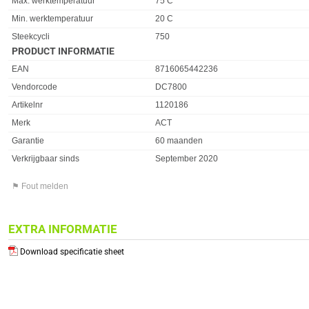
Max. werktemperatuur
75 C
Min. werktemperatuur
20 C
Steekcycli
750
PRODUCT INFORMATIE
EAN
8716065442236
Vendorcode
DC7800
Artikelnr
1120186
Merk
ACT
Garantie
60 maanden
Verkrijgbaar sinds
September 2020
⚑ Fout melden
EXTRA INFORMATIE
Download specificatie sheet