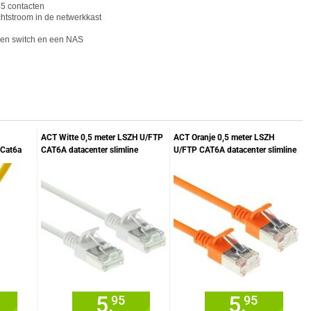
5 cont
act
en
htstroom in de netwerkkast
een switch en een NAS
ACT Witte 0,5 meter LSZH U/FTP
ACT Oranje 0,5 meter LSZH
 Cat6a
CAT6A datacenter slimline
U/FTP CAT6A datacenter slimline
patchkabel snagless met RJ45
patchkabel snagless met RJ45
connectoren
connectoren
5,
5,
95
95