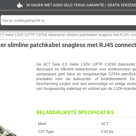
30 DAGEN NIET-GOED-GELD-TERUG-GARANTIE / GRATIS VERZENDE
0,5 meter LSZH U/FTP CAT6A datacenter slimline patchkabel snagless met RJ45 co
r slimline patchkabel snagless met RJ45 connec
De ACT Gele 0,5 meter LSZH U/FTP CAT6A datacenter sl
duurzaam en efficiënt netwerksnoer voor professioneel ge
aanpasbare gele kleur en hoogwaardige CAT6A-specificat
prestaties voor uw datacenter- of bedrijfsnetwerk. D
bescherming zorgen voor een eenvoudige en veilige verbi
van hoogwaardig materiaal en voldoet aan de LSZH-brandv
BELANGRIJKSTE SPECIFICATIES
Eigenschap
Waarde
Merk
ACT
CAT Type
CAT 6a