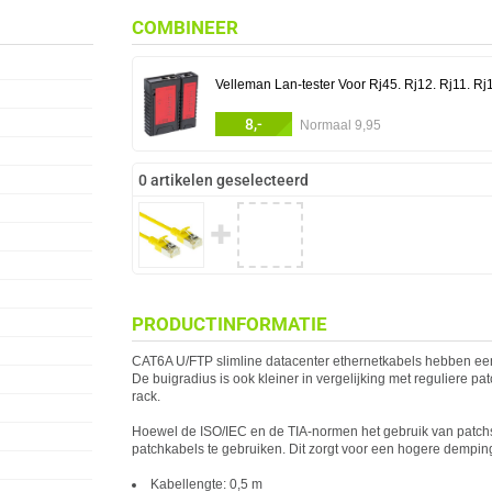
COMBINEER
Velleman Lan-tester Voor Rj45. Rj12. Rj11. Rj
8,-
Normaal 9,95
0 artikelen geselecteerd
✚
PRODUCTINFORMATIE
CAT6A U/FTP slimline datacenter ethernetkabels hebben ee
De buigradius is ook kleiner in vergelijking met reguliere pa
rack.
Hoewel de ISO/IEC en de TIA-normen het gebruik van patch
patchkabels te gebruiken. Dit zorgt voor een hogere demping
Kabellengte: 0,5 m