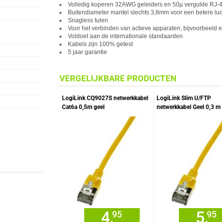
Volledig koperen 32AWG geleiders en 50µ vergulde RJ-4
Buitendiameter mantel slechts 3,8mm voor een betere luc
Snagless tulen
Voor het verbinden van
act
ieve apparaten, bijvoorbeeld 
Voldoet aan de internationale standaarden
Kabels zijn 100% getest
5 jaar garantie
VERGELIJKBARE PRODUCTEN
LogiLink CQ9027S netwerkkabel
LogiLink Slim U/FTP
Cat6a 0,5m geel
netwerkkabel Geel 0,3 m
U/FTP (STP)
4,
5,
95
95