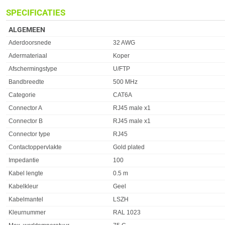
SPECIFICATIES
ALGEMEEN
Eigenschap
Waarde
Aderdoorsnede
32 AWG
Adermateriaal
Koper
Afschermingstype
U/FTP
Bandbreedte
500 MHz
Categorie
CAT6A
Connector A
RJ45 male x1
Connector B
RJ45 male x1
Connector type
RJ45
Contactoppervlakte
Gold plated
Impedantie
100
Kabel lengte
0.5 m
Kabelkleur
Geel
Kabelmantel
LSZH
Kleurnummer
RAL 1023