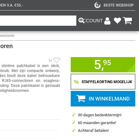
N V.A. €50,-
BESTE WEBSHOP
ACCOUNT
nnectoren
toren
5,
1x
95
imline patchkabel is een sterk,
bruik. Met zijn compacte ontwerp,
ies biedt deze kabel betrouwbare
e RJ45-connectoren en snagless-
%
STAFFELKORTING MOGELIJK
nding. Deze patchkabel is gemaakt
eiligheidsnormen.
IN WINKELMAND
✓
30 dagen bedenktermijn!
✓
60 maanden garantie!
✓
Achteraf betalen!