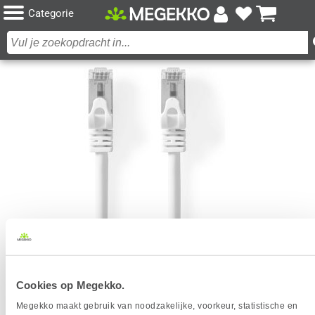
Categorie
NEDIS CAT7 NETWERKKABEL S/FTP RJ45 MALE -
Cookies op Megekko.
MALE 0.25 M ROND LSZH WIT
Megekko maakt gebruik van noodzakelijke, voorkeur, statistische en