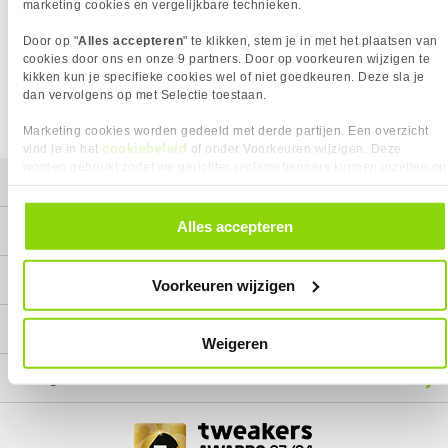
Het product dat je zocht is helaas niet meer beschikbaar.
marketing cookies en vergelijkbare technieken.
Wij doen ons uiterste best om al onze producten zo lang
Door op "
Alles accepteren
" te klikken, stem je in met het plaatsen van
mogelijk leverbaar te houden.
Helaas is dit product op dit
cookies door ons en onze 9 partners. Door op voorkeuren wijzigen te
moment bij geen van onze leveranciers leverbaar.
kikken kun je specifieke cookies wel of niet goedkeuren. Deze sla je
dan vervolgens op met Selectie toestaan.
We helpen je graag met een ander product uit de categorie
Netwerkkabels.
Marketing cookies worden gedeeld met derde partijen. Een overzicht
cookiebeleid
vind je in het
of onder Voorkeuren wijzigen. Deze
worden gebruikt zodat we gerichter reclamebanners kunnen inzetten op
Mijn gegevens
andere websites. In onze cookievoorkeuren vind je een overzicht van
alle cookies. Je kunt je gegeven toestemming altijd intrekken, dit doe je
door in de footer van onze website te klikken op ‘Cookievoorkeuren’
Alles accepteren
Service
onder het kopje ‘Mijn gegevens’.
Contact
Voorkeuren wijzigen
Megekko
Weigeren
Categorieën