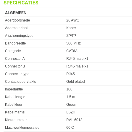
SPECIFICATIES
ALGEMEEN
Eigenschap
Waarde
Aderdoorsnede
26 AWG
Adermateriaal
Koper
Afschermingstype
S/FTP
Bandbreedte
500 MHz
Categorie
CAT6A
Connector A
RJ45 male x1
Connector B
RJ45 male x1
Connector type
RJ45
Contactoppervlakte
Gold plated
Impedantie
100
Kabel lengte
1.5 m
Kabelkleur
Groen
Kabelmantel
LSZH
Kleurnummer
RAL 6018
Max. werktemperatuur
60 C