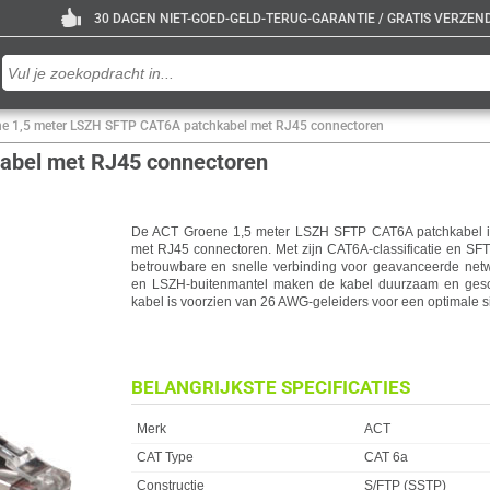
30 DAGEN NIET-GOED-GELD-TERUG-GARANTIE / GRATIS VERZENDE
e 1,5 meter LSZH SFTP CAT6A patchkabel met RJ45 connectoren
abel met RJ45 connectoren
De ACT Groene 1,5 meter LSZH SFTP CAT6A patchkabel i
met RJ45 connectoren. Met zijn CAT6A-classificatie en SFT
betrouwbare en snelle verbinding voor geavanceerde net
en LSZH-buitenmantel maken de kabel duurzaam en gesc
kabel is voorzien van 26 AWG-geleiders voor een optimale s
BELANGRIJKSTE SPECIFICATIES
Eigenschap
Waarde
Merk
ACT
CAT Type
CAT 6a
Constructie
S/FTP (SSTP)