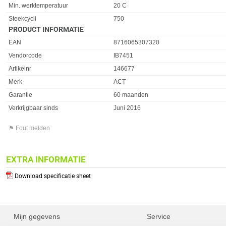
Min. werktemperatuur
20 C
Steekcycli
750
PRODUCT INFORMATIE
EAN
8716065307320
Vendorcode
IB7451
Artikelnr
146677
Merk
ACT
Garantie
60 maanden
Verkrijgbaar sinds
Juni 2016
⚑ Fout melden
EXTRA INFORMATIE
Download specificatie sheet
Mijn gegevens
Service