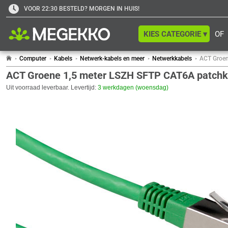
VOOR 22:30 BESTELD? MORGEN IN HUIS!
KIES CATEGORIE ▾
OF
Computer
Kabels
Netwerk-kabels en meer
Netwerkkabels
ACT Groen
ACT Groene 1,5 meter LSZH SFTP CAT6A patchk
Uit voorraad leverbaar. Levertijd:
3 werkdagen (woensdag)