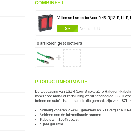
COMBINEER
Velleman Lan-tester Voor Rj45. Rj12. Rj11. Rj
8,-
Normaal 9,95
0 artikelen geselecteerd
✚
PRODUCTINFORMATIE
De toepassing van LSZH (Low Smoke Zero Halogen) kabelman
kabel door brand of kortsluiting wordt beschadigd. LSZH word
treinen en auto's. Kabelmantels die gemaakt zijn van LSZH z
Volledig koperen 26AWG geleiders en 50µ vergulde RJ-4
Voldoen aan de internationale normen
Kabels zijn 100% getest.
5 jaar garantie.