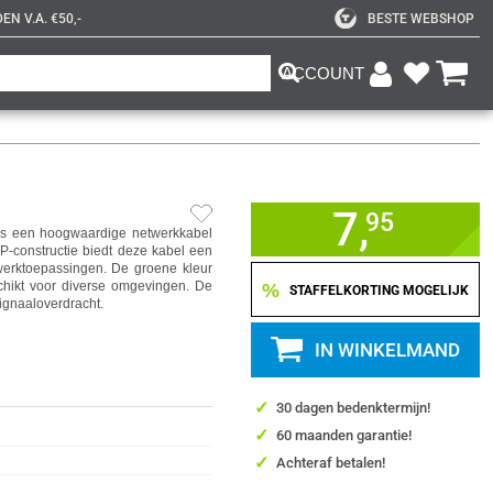
N V.A. €50,-
BESTE WEBSHOP
ACCOUNT
7,
95
s een hoogwaardige netwerkkabel
P-constructie biedt deze kabel een
werktoepassingen. De groene kleur
hikt voor diverse omgevingen. De
%
STAFFELKORTING MOGELIJK
ignaaloverdracht.
IN WINKELMAND
✓
30 dagen bedenktermijn!
✓
60 maanden garantie!
✓
Achteraf betalen!