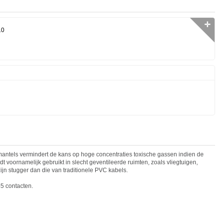
✛
10
tels vermindert de kans op hoge concentraties toxische gassen indien de
t voornamelijk gebruikt in slecht geventileerde ruimten, zoals vliegtuigen,
ijn stugger dan die van traditionele PVC kabels.
5 cont
act
en.