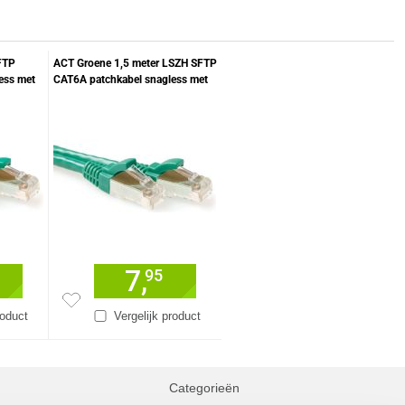
FTP
ACT Groene 1,5 meter LSZH SFTP
ess met
CAT6A patchkabel snagless met
RJ45 connectoren
7,
95
roduct
Vergelijk product
Categorieën