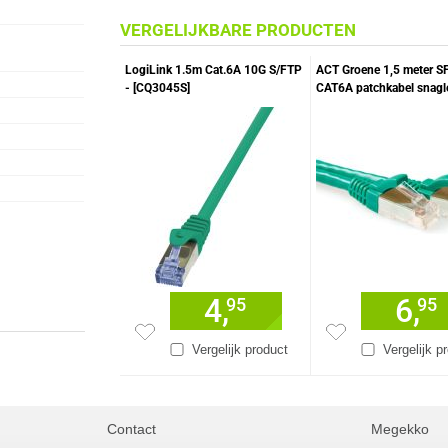
VERGELIJKBARE PRODUCTEN
LogiLink 1.5m Cat.6A 10G S/FTP
ACT Groene 1,5 meter S
- [CQ3045S]
CAT6A patchkabel snagl
RJ45 connectoren
4,
6,
95
95
Vergelijk product
Vergelijk p
Contact
Megekko