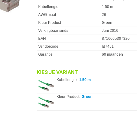
Kabellengte
1.50 m
AWG maat
26
Kleur Product
Groen
Verkrijgbaar sinds
Juni 2016
EAN
8716065307320
Vendorcode
IB7451
Garantie
60 maanden
KIES JE VARIANT
Kabellengte:
1.50 m
Kleur Product:
Groen