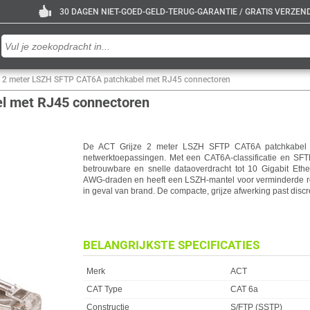
30 DAGEN NIET-GOED-GELD-TERUG-GARANTIE / GRATIS VERZENDE
e 2 meter LSZH SFTP CAT6A patchkabel met RJ45 connectoren
l met RJ45 connectoren
De ACT Grijze 2 meter LSZH SFTP CAT6A patchkabel 
netwerktoepassingen. Met een CAT6A-classificatie en SFTP
betrouwbare en snelle dataoverdracht tot 10 Gigabit Eth
AWG-draden en heeft een LSZH-mantel voor verminderde roo
in geval van brand. De compacte, grijze afwerking past discr
BELANGRIJKSTE SPECIFICATIES
Eigenschap
Waarde
Merk
ACT
CAT Type
CAT 6a
Constructie
S/FTP (SSTP)