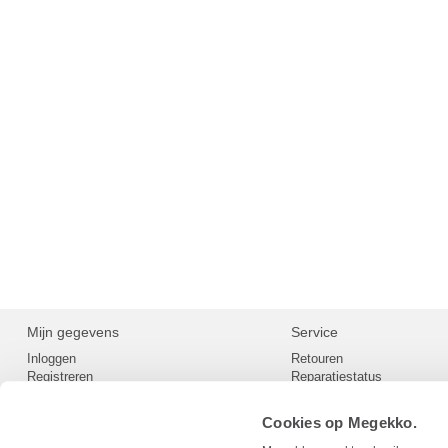
Mijn gegevens
Service
Inloggen
Retouren
Registreren
Reparatiestatus
Privacy
Servicepunt
Cookievoorkeuren
Europees Herroepingsformu
Cookies op Megekko.
Herroepingsrecht