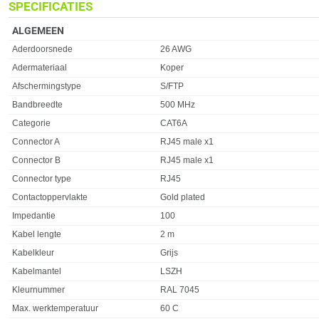
SPECIFICATIES
ALGEMEEN
Eigenschap
Waarde
Aderdoorsnede
26 AWG
Adermateriaal
Koper
Afschermingstype
S/FTP
Bandbreedte
500 MHz
Categorie
CAT6A
Connector A
RJ45 male x1
Connector B
RJ45 male x1
Connector type
RJ45
Contactoppervlakte
Gold plated
Impedantie
100
Kabel lengte
2 m
Kabelkleur
Grijs
Kabelmantel
LSZH
Kleurnummer
RAL 7045
Max. werktemperatuur
60 C