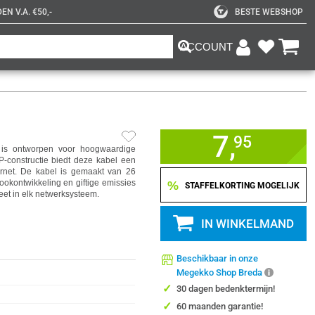
N V.A. €50,-
BESTE WEBSHOP
ACCOUNT
7,
95
is ontworpen voor hoogwaardige
-constructie biedt deze kabel een
ernet. De kabel is gemaakt van 26
kontwikkeling en giftige emissies
%
STAFFELKORTING MOGELIJK
eet in elk netwerksysteem.
IN WINKELMAND
Beschikbaar in onze
Megekko Shop Breda
✓
30 dagen bedenktermijn!
✓
60 maanden garantie!