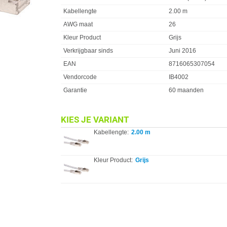
Kabellengte
2.00 m
AWG maat
26
Kleur Product
Grijs
Verkrijgbaar sinds
Juni 2016
EAN
8716065307054
Vendorcode
IB4002
Garantie
60 maanden
KIES JE VARIANT
Kabellengte:
2.00 m
Kleur Product:
Grijs