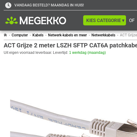
VANDAAG BESTELD? MAANDAG IN HUIS!
KIES CATEGORIE ▾
OF
Computer
Kabels
Netwerk-kabels en meer
Netwerkkabels
ACT Grijz
ACT Grijze 2 meter LSZH SFTP CAT6A patchkabe
Uit eigen voorraad leverbaar. Levertijd:
1 werkdag (maandag)