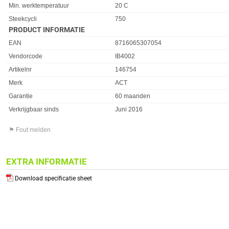
Min. werktemperatuur
20 C
Steekcycli
750
PRODUCT INFORMATIE
EAN
8716065307054
Vendorcode
IB4002
Artikelnr
146754
Merk
ACT
Garantie
60 maanden
Verkrijgbaar sinds
Juni 2016
⚑ Fout melden
EXTRA INFORMATIE
Download specificatie sheet