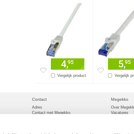
4,
5,
95
95
Vergelijk product
Vergelijk p
Contact
Megekko
Adres
Over Megek
Contact met Megekko
Vacatures
Veelgestelde vragen
Megekko mail
lier
Klachtenprocedure
Algemene v
Openingstijden Megekko Shop
Levertijd en