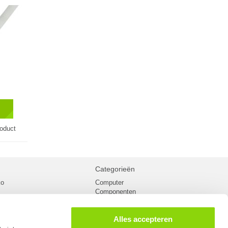
roduct
Categorieën
ko
Computer
Componenten
inglist
Randapparatuur
oorwaarden
Kabels
Alles accepteren
 verzending
Netwerk