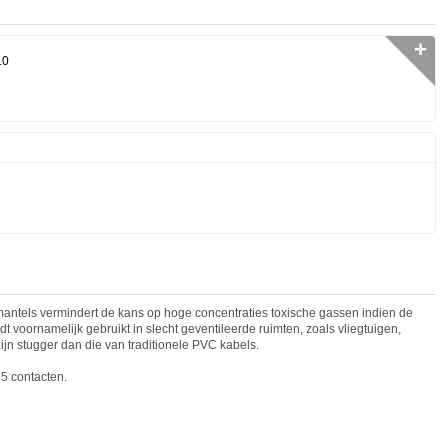
✛
10
tels vermindert de kans op hoge concentraties toxische gassen indien de
t voornamelijk gebruikt in slecht geventileerde ruimten, zoals vliegtuigen,
ijn stugger dan die van traditionele PVC kabels.
5 cont
act
en.