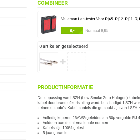
COMBINEER
Velleman Lan-tester Voor Rj45. Rj12. Rj11. Rj
8,-
Normaal 9,95
0 artikelen geselecteerd
✚
PRODUCTINFORMATIE
De toepassing van LSZH (Low Smoke Zero Halogen) kabelman
kabel door brand of kortsluiting wordt beschadigd. LSZH word
treinen en auto's. Kabelmantels die gemaakt zijn van LSZH z
Volledig koperen 26AWG geleiders en 50µ vergulde RJ-4
Voldoen aan de internationale normen
Kabels zijn 100% getest.
5 jaar garantie.