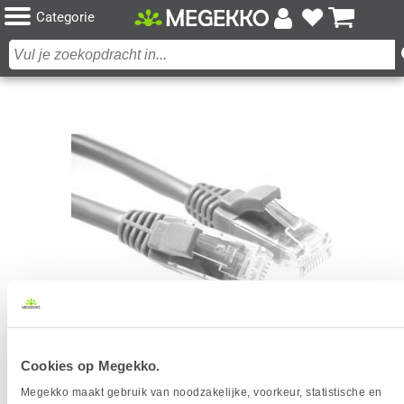
Categorie
ACT BLAUWE 1 METER U/UTP CAT6 PATCHKABEL
Cookies op Megekko.
COMPONENT LEVEL MET RJ45 CONNECTOREN
Megekko maakt gebruik van noodzakelijke, voorkeur, statistische en