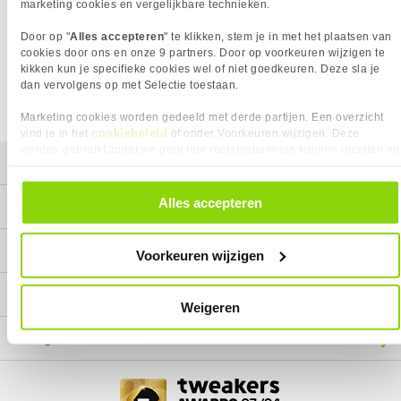
Het product dat je zocht is helaas niet meer beschikbaar.
marketing cookies en vergelijkbare technieken.
Wij doen ons uiterste best om al onze producten zo lang
Door op "
Alles accepteren
" te klikken, stem je in met het plaatsen van
mogelijk leverbaar te houden.
Helaas is dit product op dit
cookies door ons en onze 9 partners. Door op voorkeuren wijzigen te
moment bij geen van onze leveranciers leverbaar.
kikken kun je specifieke cookies wel of niet goedkeuren. Deze sla je
dan vervolgens op met Selectie toestaan.
We helpen je graag met een ander product uit de categorie
Netwerkkabels.
Marketing cookies worden gedeeld met derde partijen. Een overzicht
cookiebeleid
vind je in het
of onder Voorkeuren wijzigen. Deze
worden gebruikt zodat we gerichter reclamebanners kunnen inzetten op
Mijn gegevens
andere websites. In onze cookievoorkeuren vind je een overzicht van
alle cookies. Je kunt je gegeven toestemming altijd intrekken, dit doe je
door in de footer van onze website te klikken op ‘Cookievoorkeuren’
Alles accepteren
Service
onder het kopje ‘Mijn gegevens’.
Contact
Voorkeuren wijzigen
Megekko
Weigeren
Categorieën