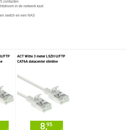
5 cont
act
en
htstroom in de netwerk kast
een switch en een NAS
 U/FTP
ACT Witte 3 meter LSZH U/FTP
ne
CAT6A datacenter slimline
t RJ45
patchkabel snagless met RJ45
connectoren
8,
95