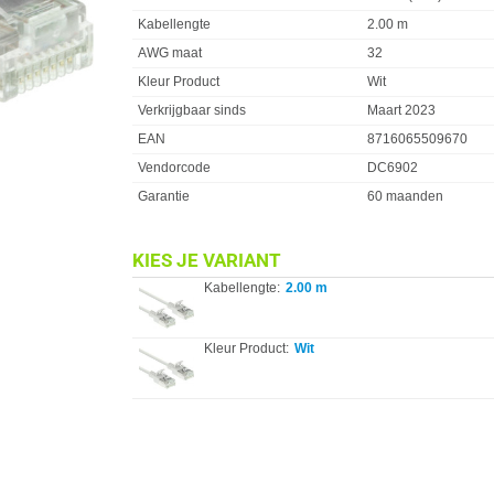
Kabellengte
2.00 m
AWG maat
32
Kleur Product
Wit
Verkrijgbaar sinds
Maart 2023
EAN
8716065509670
Vendorcode
DC6902
Garantie
60 maanden
KIES JE VARIANT
Kabellengte:
2.00 m
Kleur Product:
Wit