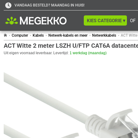
VANDAAG BESTELD? MAANDAG IN HUIS!
KIES CATEGORIE ▾
OF
Computer
Kabels
Netwerk-kabels en meer
Netwerkkabels
ACT Witte
ACT Witte 2 meter LSZH U/FTP CAT6A datacenter
Uit eigen voorraad leverbaar. Levertijd:
1 werkdag (maandag)