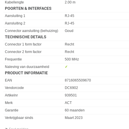
Kabellengte
2.00 m
POORTEN & INTERFACES
Eigenschap
Waarde
Aansluiting 1
RJ-45
Aansluiting 2
RJ-45
Connector aansluiting (behuizing)
Goud
TECHNISCHE DETAILS
Eigenschap
Waarde
Connector 1 form factor
Recht
Connector 2 form factor
Recht
Frequentie
500 MHz
Naleving van duurzaamheid
✓︎
PRODUCT INFORMATIE
EAN
8716065509670
Vendorcode
DC6902
Artikelnr
939501
Merk
ACT
Garantie
60 maanden
Verkrijgbaar sinds
Maart 2023