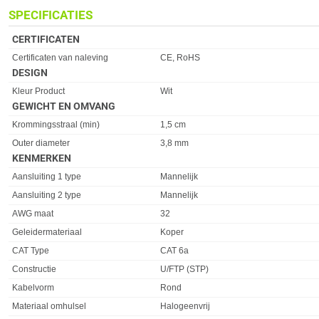
SPECIFICATIES
CERTIFICATEN
Eigenschap
Waarde
Certificaten van naleving
CE, RoHS
DESIGN
Eigenschap
Waarde
Kleur Product
Wit
GEWICHT EN OMVANG
Eigenschap
Waarde
Krommingsstraal (min)
1,5 cm
Outer diameter
3,8 mm
KENMERKEN
Eigenschap
Waarde
Aansluiting 1 type
Mannelijk
Aansluiting 2 type
Mannelijk
AWG maat
32
Geleidermateriaal
Koper
CAT Type
CAT 6a
Constructie
U/FTP (STP)
Kabelvorm
Rond
Materiaal omhulsel
Halogeenvrij