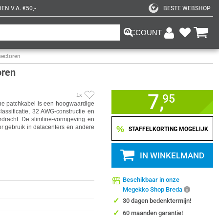
N V.A. €50,-
BESTE WEBSHOP
ACCOUNT
nectoren
oren
7,
1x
95
ne patchkabel is een hoogwaardige
lassificatie, 32 AWG-constructie en
dracht. De slimline-vormgeving en
 gebruik in datacenters en andere
%
STAFFELKORTING MOGELIJK
IN WINKELMAND
Beschikbaar in onze
Megekko Shop Breda
✓
30 dagen bedenktermijn!
✓
60 maanden garantie!