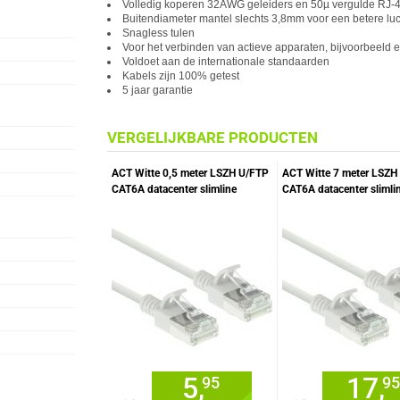
Volledig koperen 32AWG geleiders en 50µ vergulde RJ-4
Buitendiameter mantel slechts 3,8mm voor een betere luc
Snagless tulen
Voor het verbinden van
act
ieve apparaten, bijvoorbeeld 
Voldoet aan de internationale standaarden
Kabels zijn 100% getest
5 jaar garantie
VERGELIJKBARE PRODUCTEN
ACT Witte 0,5 meter LSZH U/FTP
ACT Witte 7 meter LSZH
CAT6A datacenter slimline
CAT6A datacenter slimli
patchkabel snagless met RJ45
patchkabel snagless me
connectoren
connectoren
5,
17,
95
95