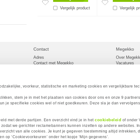
Vergelijk product
Vergelijk p
Contact
Megekko
Adres
Over Megek
Contact met Megekko
Vacatures
Veelgestelde vragen
Megekko mail
lier
Klachtenprocedure
Algemene v
Openingstijden Megekko Shop
Levertijd en
Sitemap
zakelijke, voorkeur, statistische en marketing cookies en vergelijkbare te
Onze merke
Acties
 klikken, stem je in met het plaatsen van cookies door ons en onze 9 partner
Megekko A
un je specifieke cookies wel of niet goedkeuren. Deze sla je dan vervolgens
Megekko Spo
Megekko Yo
Megekko Fo
cookiebeleid
ld met derde partijen. Een overzicht vind je in het
of onder 
Megekko Go
 zodat we gerichter reclamebanners kunnen inzetten op andere websites. I
erzicht van alle cookies. Je kunt je gegeven toestemming altijd intrekken, d
kken op ‘Cookievoorkeuren’ onder het kopje ‘Mijn gegevens’.