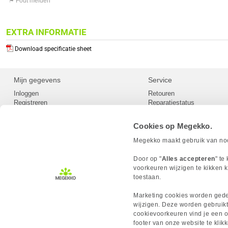
⚑ Fout melden
EXTRA INFORMATIE
Download specificatie sheet
Mijn gegevens
Service
Inloggen
Retouren
Registreren
Reparatiestatus
Privacy
Servicepunt
Cookievoorkeuren
Europees Herroepingsformu
Cookies op Megekko.
Herroepingsrecht
Betaalmethoden
Megekko maakt gebruik van nood
Scrapers / Crawlers beleid
Megekko builds
Door op "
Alles accepteren
" te
Toegankelijkheid
voorkeuren wijzigen te kikken k
toestaan.
Marketing cookies worden gedee
wijzigen. Deze worden gebruikt
cookievoorkeuren vind je een ov
MEGEKKO.NL © 2026
footer van onze website te kli