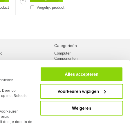
roduct
Vergelijk product
Categorieën
ko
Computer
Componenten
inglist
Randapparatuur
oorwaarden
Kabels
Alles accepteren
 verzending
Netwerk
Laptops
chnieken.
n
Gaming laptops
PC Systemen
s. Door op
Voorkeuren wijzigen
cademy
Monitoren
 op met Selectie
tlights
Megekko fanshop
utube
Weigeren
rum
Voorkeuren
lden Case Badge
n onze
it doe je door in de