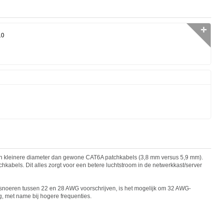
✛
10
n kleinere diameter dan gewone CAT6A patchkabels (3,8 mm versus 5,9 mm).
tchkabels. Dit alles zorgt voor een betere luchtstroom in de netwerkkast/server
snoeren tussen 22 en 28 AWG voorschrijven, is het mogelijk om 32 AWG-
, met name bij hogere frequenties.