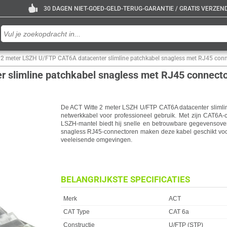
30 DAGEN NIET-GOED-GELD-TERUG-GARANTIE / GRATIS VERZENDE
 2 meter LSZH U/FTP CAT6A datacenter slimline patchkabel snagless met RJ45 con
 slimline patchkabel snagless met RJ45 connect
De ACT Witte 2 meter LSZH U/FTP CAT6A datacenter slimli
netwerkkabel voor professioneel gebruik. Met zijn CAT6A-c
LSZH-mantel biedt hij snelle en betrouwbare gegevensover
snagless RJ45-connectoren maken deze kabel geschikt voor
veeleisende omgevingen.
BELANGRIJKSTE SPECIFICATIES
Eigenschap
Waarde
Merk
ACT
CAT Type
CAT 6a
Constructie
U/FTP (STP)