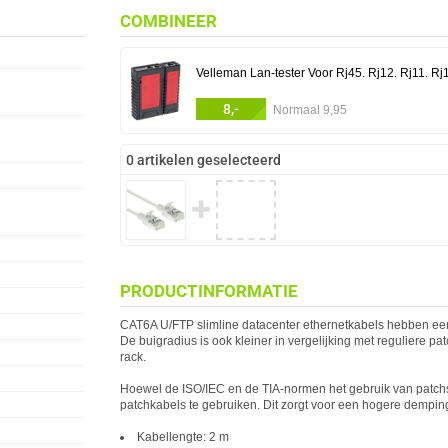
COMBINEER
Velleman Lan-tester Voor Rj45. Rj12. Rj11. Rj
8,-
Normaal 9,95
0 artikelen geselecteerd
✚
PRODUCTINFORMATIE
CAT6A U/FTP slimline datacenter ethernetkabels hebben ee
De buigradius is ook kleiner in vergelijking met reguliere pa
rack.
Hoewel de ISO/IEC en de TIA-normen het gebruik van patch
patchkabels te gebruiken. Dit zorgt voor een hogere demping
Kabellengte: 2 m