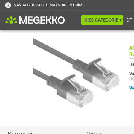
VANDAAG BESTELD? MAANDAG IN HUIS!
KIES CATEGORIE ▾
OF
A
R
He
Wi
He
We
Mijn gegevens
Service