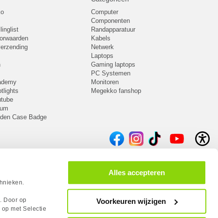
ko
Computer
Componenten
inglist
Randapparatuur
oorwaarden
Kabels
 verzending
Netwerk
Laptops
n
Gaming laptops
PC Systemen
cademy
Monitoren
tlights
Megekko fanshop
utube
rum
lden Case Badge
Alles accepteren
chnieken.
s. Door op
Voorkeuren wijzigen
 op met Selectie