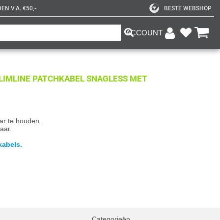
N V.A. €50,-
BESTE WEBSHOP
ACCOUNT
SLIMLINE PATCHKABEL SNAGLESS MET
aar te houden.
aar.
kabels.
Categorieën