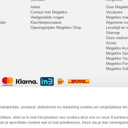
Adres
Over Megek
Contact met Megekko
Vacatures
Veelgestelde vragen
Megekko mail
lier
Klachtenprocedure
Algemene v
Openingstijden Megekko Shop
Levertijd en
Sitemap
Onze merke
Acties
Megekko A
Megekko Spo
Megekko Yo
Megekko Fo
Megekko Go
zakelijke, voorkeur, statistische en marketing cookies en vergelijkbare te
 klikken, stem je in met het plaatsen van cookies door ons en onze 9 partner
un je specifieke cookies wel of niet goedkeuren. Deze sla je dan vervolgens