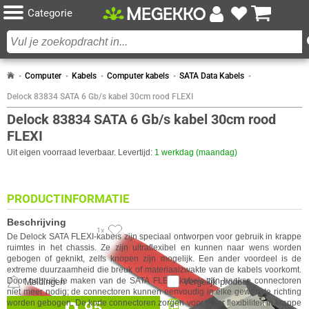
Categorie
Computer
Kabels
Computer kabels
SATA Data Kabels
Delock 83834 SATA 6 Gb/s kabel 30cm rood FLEXI
Delock 83834 SATA 6 Gb/s kabel 30cm rood
FLEXI
Uit eigen voorraad leverbaar. Levertijd:
1 werkdag (maandag)
PRODUCTINFORMATIE
Beschrijving
1x
De
Delock
SATA FLEXI-kabels zijn speciaal ontworpen voor gebruik in krappe
ruimtes in het chassis. Ze zijn ultraflexibel en kunnen naar wens worden
gebogen of geknikt, zelfs knopen zijn mogelijk. Een ander voordeel is de
extreme duurzaamheid die breuk of materiaalzwakte van de kabels voorkomt.
Door gebruik te maken van de SATA FLEXI kabels zijn haakse connectoren
Meldingen
Vergelijk product
niet meer nodig; de connectoren kunnen eenvoudig in elke gewenste richting
Beschikbaar in onze
worden gebogen. De korte connectoren zorgen voor meer flexibiliteit in krappe
95