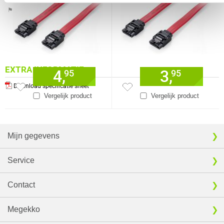
⚑ Fout melden
EXTRA INFORMATIE
4,
3,
95
95
Download specificatie sheet
Vergelijk product
Vergelijk product
Mijn gegevens
Service
Contact
Megekko