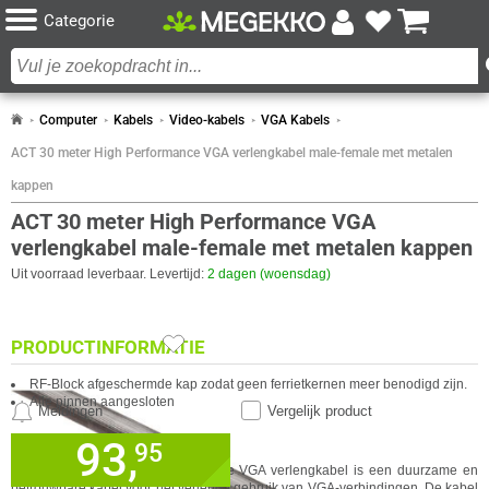
Categorie
Computer
Kabels
Video-kabels
VGA Kabels
ACT 30 meter High Performance VGA verlengkabel male-female met metalen
kappen
ACT 30 meter High Performance VGA
verlengkabel male-female met metalen kappen
Uit voorraad leverbaar. Levertijd:
2 dagen (woensdag)
PRODUCTINFORMATIE
RF-Block afgeschermde kap zodat geen ferrietkernen meer benodigd zijn.
Alle pinnen aangesloten
Meldingen
Vergelijk product
93,
✓
95
30 dagen bedenktermijn!
SPECIFICATIES
VERGELIJKBARE PRODUCTEN
De ACT 30 meter High Performance VGA verlengkabel is een duurzame en
✓
60 maanden garantie!
betrouwbare kabel voor het verlengd gebruik van VGA-verbindingen. De kabel