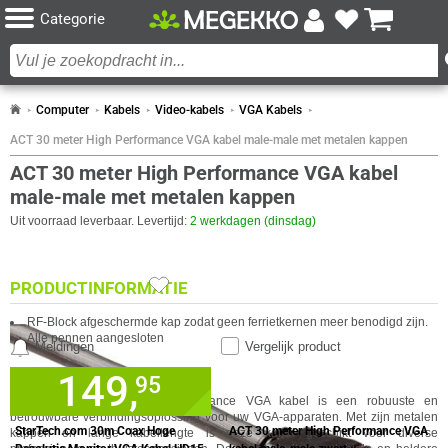
Categorie
Computer
Kabels
Video-kabels
VGA Kabels
ACT 30 meter High Performance VGA kabel male-male met metalen kappen
ACT 30 meter High Performance VGA kabel
male-male met metalen kappen
Uit voorraad leverbaar. Levertijd:
2 werkdagen (dinsdag)
PRODUCTINFORMATIE
RF-Block afgeschermde kap zodat geen ferrietkernen meer benodigd zijn.
Alle pennen aangesloten
Meldingen
Vergelijk product
149,
✓
95
30 dagen bedenktermijn!
SPECIFICATIES
VERGELIJKBARE PRODUCTEN
De ACT 30 meter High Performance VGA kabel is een robuuste en
✓
60 maanden garantie!
betrouwbare verbindingsoplossing voor uw VGA-apparaten. Met zijn metalen
ALGEMEEN
✓
GA NAAR
Achteraf betalen!
StarTech.com 30m Coax Hoge
ACT 30 meter High Performance VGA
kappen en lange kabellengte is deze kabel geschikt voor diverse
IN WINKELMAND