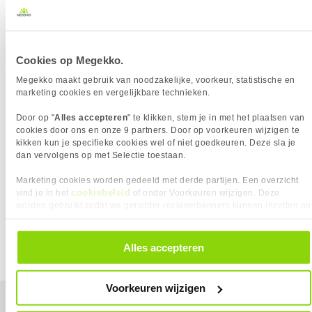
Merkcompatibiliteit
Canon
Eigenschap
Waarde
Merk
Canon
Kleur toner/inkt
Cyaan
Aantal Cartridges / Toners
1
Zwart
✖︎
Kleur toner/inkt
Cyaan
PRODUCT INFORMATIE
Cookies op Megekko.
Printcapaciteit
19000 Pagina(s)
EAN
4960999990064
Megekko maakt gebruik van noodzakelijke, voorkeur, statistische en
Verkrijgbaar sinds
November 2017
Vendorcode
8517B002
marketing cookies en vergelijkbare technieken.
EAN
4960999990064
Artikelnr
212534
Door op "
Alles accepteren
" te klikken, stem je in met het plaatsen van
Vendorcode
8517B002
Merk
Canon
cookies door ons en onze 9 partners. Door op voorkeuren wijzigen te
Garantie
24 maanden
Garantie
24 maanden
kikken kun je specifieke cookies wel of niet goedkeuren. Deze sla je
dan vervolgens op met Selectie toestaan.
Verkrijgbaar sinds
November 2017
Marketing cookies worden gedeeld met derde partijen. Een overzicht
KIES JE VARIANT
⚑ Fout melden
cookiebeleid
vind je in het
of onder Voorkeuren wijzigen. Deze
worden gebruikt zodat we gerichter reclamebanners kunnen inzetten op
Kleur toner/inkt:
Cyaan
andere websites. In onze cookievoorkeuren vind je een overzicht van
❮
EXTRA INFORMATIE
alle cookies. Je kunt je gegeven toestemming altijd intrekken, dit doe je
door in de footer van onze website te klikken op ‘Cookievoorkeuren’
Alles accepteren
Download specificatie sheet
onder het kopje ‘Mijn gegevens’.
Voorkeuren wijzigen
Mijn gegevens