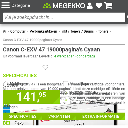
Categorie
Computer
Verbruiksartikelen
Inkt / Toners / Drums
Toners
Canon C-EXV 47 19000pagina's Cyaan
Canon C-EXV 47 19000pagina's Cyaan
Uit voorraad leverbaar. Levertijd:
4 werkdagen (donderdag)
SPECIFICATIES
Meldingen
Vergelijk product
De Canon C-EXV 47 is een hoogwaardige cyaan toner cartridge voor printers.
DESIGN
Met een printvermogen van 19.000 pagina's biedt deze cartridge efficiënte en
141,
Eigenschap
Waarde
✓
Compatibiliteit
IR-C250i, IR-C350i, C351iF
95
30 dagen bedenktermijn!
betrouwbare afdrukken. De cyaan kleur is ideaal voor het produceren van
levendige en nauwkeurige documenten. Deze toner cartridge is een handige
✓
Soort
Origineel
24 maanden garantie!
keuze voor professioneel gebruik en kan de productiviteit aanzienlijk
GA NAAR
KENMERKEN
✓
verhogen.
Achteraf betalen!
IN WINKELMAND
Eigenschap
Waarde
Aantal Cartridges / Toners
1
SPECIFICATIES
VARIANTEN
EXTRA INFORMATIE
Printcapaciteit
19000 Pagina(s)
BELANGRIJKSTE SPECIFICATIES