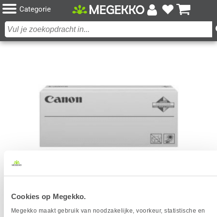
Categorie
CANON 5098C002 TONERCARTRIDGE 1 STUK(S)
Cookies op Megekko.
ORIGINEEL ZWART
Megekko maakt gebruik van noodzakelijke, voorkeur, statistische en