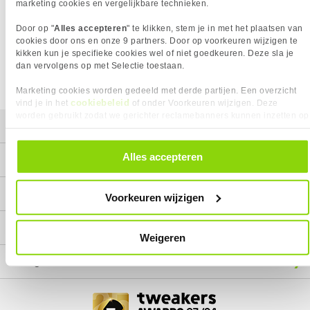
Het product dat je zocht is helaas niet meer beschikbaar.
marketing cookies en vergelijkbare technieken.
Wij doen ons uiterste best om al onze producten zo lang
Door op "
Alles accepteren
" te klikken, stem je in met het plaatsen van
mogelijk leverbaar te houden.
Helaas is dit product op dit
cookies door ons en onze 9 partners. Door op voorkeuren wijzigen te
moment bij geen van onze leveranciers leverbaar.
kikken kun je specifieke cookies wel of niet goedkeuren. Deze sla je
dan vervolgens op met Selectie toestaan.
We helpen je graag met een ander product uit de categorie
Toners.
Marketing cookies worden gedeeld met derde partijen. Een overzicht
cookiebeleid
vind je in het
of onder Voorkeuren wijzigen. Deze
worden gebruikt zodat we gerichter reclamebanners kunnen inzetten op
Mijn gegevens
andere websites. In onze cookievoorkeuren vind je een overzicht van
alle cookies. Je kunt je gegeven toestemming altijd intrekken, dit doe je
door in de footer van onze website te klikken op ‘Cookievoorkeuren’
Alles accepteren
Service
onder het kopje ‘Mijn gegevens’.
Contact
Voorkeuren wijzigen
Megekko
Weigeren
Categorieën