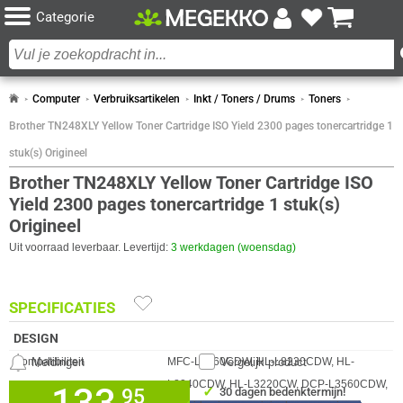
Categorie
Computer
Verbruiksartikelen
Inkt / Toners / Drums
Toners
Brother TN248XLY Yellow Toner Cartridge ISO Yield 2300 pages tonercartridge 1
stuk(s) Origineel
Brother TN248XLY Yellow Toner Cartridge ISO
Yield 2300 pages tonercartridge 1 stuk(s)
Origineel
Uit voorraad leverbaar. Levertijd:
3 werkdagen (woensdag)
SPECIFICATIES
DESIGN
Eigenschap
Waarde
Meldingen
Vergelijk product
Compatibiliteit
MFC-L3760CDW, HL-L8230CDW, HL-
L8240CDW, HL-L3220CW, DCP-L3560CDW,
133,
✓
95
30 dagen bedenktermijn!