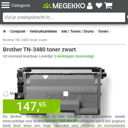
Categorie
Computer
Verbruiksartikelen
Inkt / Toners / Drums
Toners
Brother TN-3480 toner zwart
Brother TN-3480 toner zwart
Uit voorraad leverbaar. Levertijd:
3 werkdagen (woensdag)
SPECIFICATIES
DESIGN
Eigenschap
Waarde
Compatibiliteit
HL-L6250DN, HL-L6300DW, HL-L6400DW,
Meldingen
Vergelijk product
HL-L6400DWTT, MFC-L6800DWT, MFC-
147,
✓
95
30 dagen bedenktermijn!
L6900DW
✓
24 maanden garantie!
Kleur van het product
Zwart
De Brother TN-3480 toner is een krachtige en betrouwbare zwarte
✓
Achteraf betalen!
GA NAAR
tonercartridge voor Brother-printers. Met een afdrukvolume van 8.000 pagina's
Soort
Origineel
IN WINKELMAND
biedt deze toner een hoge capaciteit voor efficiënte en economische
GEWICHT EN OMVANG