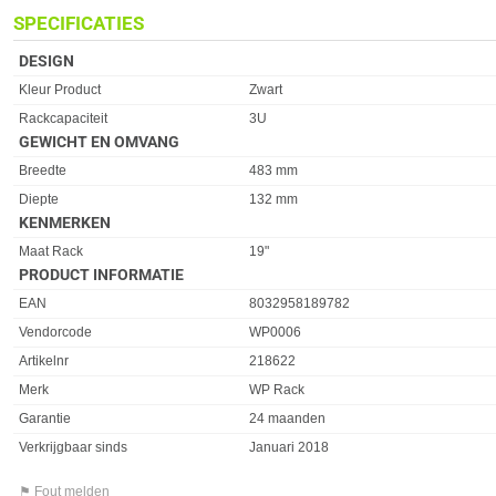
SPECIFICATIES
DESIGN
Eigenschap
Waarde
Kleur Product
Zwart
Rackcapaciteit
3U
GEWICHT EN OMVANG
Eigenschap
Waarde
Breedte
483 mm
Diepte
132 mm
KENMERKEN
Eigenschap
Waarde
Maat Rack
19"
PRODUCT INFORMATIE
EAN
8032958189782
Vendorcode
WP0006
Artikelnr
218622
Merk
WP Rack
Garantie
24 maanden
Verkrijgbaar sinds
Januari 2018
⚑ Fout melden