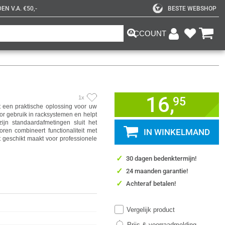
N V.A. €50,-
BESTE WEBSHOP
ACCOUNT
16,
1x
95
een praktische oplossing voor uw
or gebruik in racksystemen en helpt
ijn standaardafmetingen sluit het
ren combineert functionaliteit met
IN WINKELMAND
et geschikt maakt voor professionele
✓
30 dagen bedenktermijn!
✓
24 maanden garantie!
✓
Achteraf betalen!
Vergelijk product
Prijs & voorraadmelding