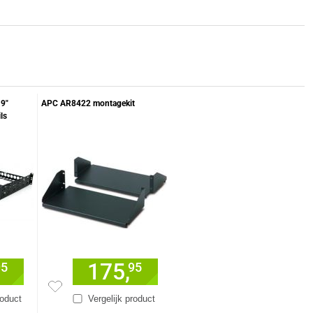
19"
APC AR8422 montagekit
ls
175,
95
95
roduct
Vergelijk product