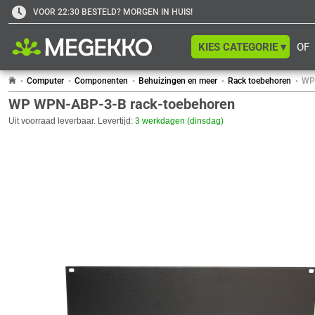
VOOR 22:30 BESTELD? MORGEN IN HUIS!
KIES CATEGORIE ▾
OF
Computer
Componenten
Behuizingen en meer
Rack toebehoren
WP
WP WPN-ABP-3-B rack-toebehoren
Uit voorraad leverbaar. Levertijd:
3 werkdagen (dinsdag)