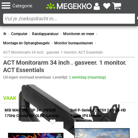
Categorie
Computer
Randapparatuur
Monitoren en meer
Montage en Ophangbeugels
Monitor bureausteunen
ACT Monitorarm 34 inch . gasveer. 1 monitor. ACT Essentials
ACT Monitorarm 34 inch . gasveer. 1 monitor.
ACT Essentials
Uit eigen voorraad leverbaar. Levertijd:
1 werkdag (maandag)
VAAK SAMEN GEKOCHT MET
MSI MAG 341CQP 34" UWQHD
Dell P-Series P2425H 24" Full-HD
175Hz Curved QD-OLED Gaming
100Hz IPS Monitor
Monitor
44x