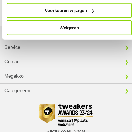
EXTRA INFORMATIE
Vergelijk product
Vergelijk product
Voorkeuren wijzigen
Download specificatie sheet
Weigeren
Mijn gegevens
Service
Contact
Megekko
Categorieën
MEGEKKO.NL © 2026