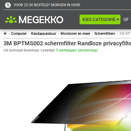
VOOR 22:30 BESTELD? MORGEN IN HUIS!
KIES CATEGORIE ▾
OF
Computer
Randapparatuur
Monitoren en meer
Schermfilters
3M BPTM
3M BPTMS002 schermfilter Randloze privacyfilte
Uit voorraad leverbaar. Levertijd:
5 werkdagen (donderdag)