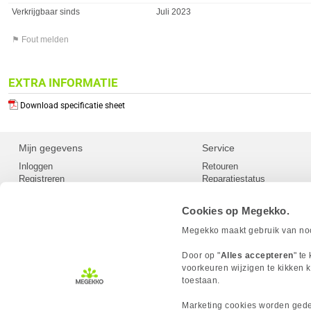
Verkrijgbaar sinds
Juli 2023
⚑ Fout melden
EXTRA INFORMATIE
Download specificatie sheet
Mijn gegevens
Service
Inloggen
Retouren
Registreren
Reparatiestatus
Privacy
Servicepunt
Cookievoorkeuren
Europees Herroepingsformu
Cookies op Megekko.
Herroepingsrecht
Betaalmethoden
Megekko maakt gebruik van nood
Scrapers / Crawlers beleid
Megekko builds
Door op "
Alles accepteren
" te
Toegankelijkheid
voorkeuren wijzigen te kikken k
toestaan.
Marketing cookies worden gedee