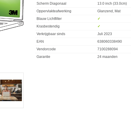
Scherm Diagonaal
13.0 inch (33.0cm)
Oppervlakteafwerking
Glanzend, Mat
Blauw Lichtfilter
✓︎
Krasbestendig
✓︎
Verkrijgbaar sinds
Juli 2023
EAN
638060338490
Vendorcode
7100288094
Garantie
24 maanden