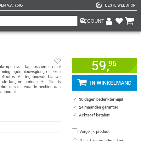
N V.A. €50,-
BESTE WEBSHOP
ACCOUNT
59,
95
ontworpen voor laptopschermen met
erming tegen nieuwsgierige blikken
reflecties. Met ingebouwde blauwe
rende langere periode. Het filter is
IN WINKELMAND
 gebruikers die waarde hechten aan
papparaat.
✓
30 dagen bedenktermijn!
✓
24 maanden garantie!
✓
Achteraf betalen!
Vergelijk product
Prijs & voorraadmelding