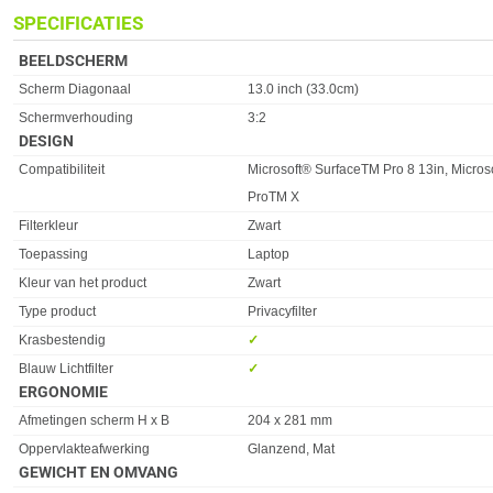
SPECIFICATIES
BEELDSCHERM
Eigenschap
Waarde
Scherm Diagonaal
13.0 inch (33.0cm)
Schermverhouding
3:2
DESIGN
Eigenschap
Waarde
Compatibiliteit
Microsoft® SurfaceTM Pro 8 13in, Micros
ProTM X
Filterkleur
Zwart
Toepassing
Laptop
Kleur van het product
Zwart
Type product
Privacyfilter
Krasbestendig
✓︎
Blauw Lichtfilter
✓︎
ERGONOMIE
Eigenschap
Waarde
Afmetingen scherm H x B
204 x 281 mm
Oppervlakteafwerking
Glanzend, Mat
GEWICHT EN OMVANG