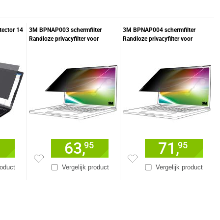
tector 14
3M BPNAP003 schermfilter
3M BPNAP004 schermfilter
Randloze privacyfilter voor
Randloze privacyfilter voor
schermen 36,1 cm (14.2")
schermen 40,6 cm (16")
63,
71,
95
95
roduct
Vergelijk product
Vergelijk product