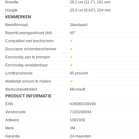
Eigenschap
Waarde
Breedte
28,1 cm (11.1"), 281 mm
Hoogte
20,4 cm (8.03"), 204 mm
KENMERKEN
Eigenschap
Waarde
Beeldformaat
Standaard
Beperkt weergavehoek (tot)
60°
Compatibel met touchscreen
✓︎
Duurzame schermbeschermer
✓︎
Eenvoudig aan te brengen
✓︎
Eenvoudig verwijderbaar
✓︎
Lichttransmissie
85 procent
Makkelijk schoon te maken
✓︎
Merkcompatibiliteit
Microsoft
PRODUCT INFORMATIE
EAN
638060338490
Vendorcode
7100288094
Artikelnr
1083309
Merk
3M
Garantie
24 maanden