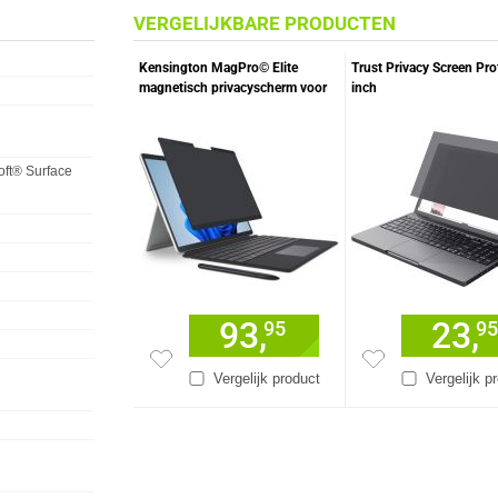
VERGELIJKBARE PRODUCTEN
Kensington MagPro© Elite
Trust Privacy Screen Pro
magnetisch privacyscherm voor
inch
Surface Pro 8
oft® Surface
93,
23,
95
95
Vergelijk product
Vergelijk p