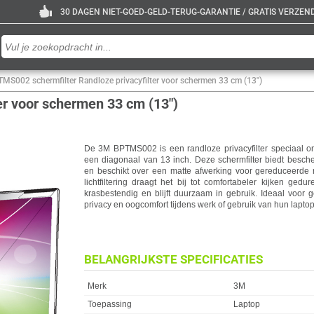
30 DAGEN NIET-GOED-GELD-TERUG-GARANTIE / GRATIS VERZENDE
S002 schermfilter Randloze privacyfilter voor schermen 33 cm (13")
r voor schermen 33 cm (13")
De 3M BPTMS002 is een randloze privacyfilter speciaal 
een diagonaal van 13 inch. Deze schermfilter biedt besch
en beschikt over een matte afwerking voor gereduceerde 
lichtfiltering draagt het bij tot comfortabeler kijken gedu
krasbestendig en blijft duurzaam in gebruik. Ideaal voor
privacy en oogcomfort tijdens werk of gebruik van hun lapto
BELANGRIJKSTE SPECIFICATIES
Eigenschap
Waarde
Merk
3M
Toepassing
Laptop