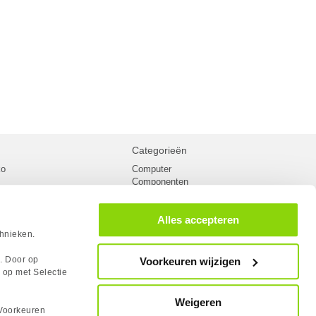
Categorieën
ko
Computer
Componenten
inglist
Randapparatuur
oorwaarden
Kabels
Alles accepteren
 verzending
Netwerk
Laptops
chnieken.
n
Gaming laptops
PC Systemen
s. Door op
Voorkeuren wijzigen
cademy
Monitoren
 op met Selectie
tlights
Megekko fanshop
utube
Weigeren
rum
Voorkeuren