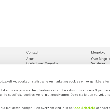
Contact
Megekko
Adres
Over Megek
Contact met Megekko
Vacatures
Veelgestelde vragen
Megekko mail
lier
Klachtenprocedure
Algemene v
Openingstijden Megekko Shop
Levertijd en
Sitemap
zakelijke, voorkeur, statistische en marketing cookies en vergelijkbare te
Onze merke
Acties
 klikken, stem je in met het plaatsen van cookies door ons en onze 9 partner
Megekko A
un je specifieke cookies wel of niet goedkeuren. Deze sla je dan vervolgens
Megekko Spo
Megekko Yo
Megekko Fo
cookiebeleid
ld met derde partijen. Een overzicht vind je in het
of onder 