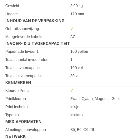
Gewicht
3.90 kg
Hoogte
179 mm
INHOUD VAN DE VERPAKKING
Eigenschap
Waarde
Gebruiksaanwijzing
✓︎
Meegeleverde kabels
AC
INVOER- & UITVOERCAPACITEIT
Eigenschap
Waarde
Papierlade Invoer 1
100 vellen
Totaal aantal invoerladen
1
Totale invoercapaciteit
100 vel
Totale uitvoercapaciteit
30 vel
KENMERKEN
Eigenschap
Waarde
Kleuren Prints
✓︎
Printkleuren
Zwart, Cyaan, Magenta, Geel
Print techniek
Inktjet
Type Inkt
Inkttank
MEDIAFORMATEN
Eigenschap
Waarde
Afmetingen enveloppen
B5, B6, C6, DL
NETWERK