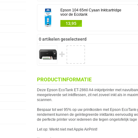
Epson 104 65ml Cyaan Inktcartridge
voor de Ecotank
13,95
0 artikelen geselecteerd
✚
PRODUCTINFORMATIE
Deze
Epson
EcoTank ET-2860 A4-inkjetprinter met navulbare 
meegeleverde set inktflessen, zit net zoveel inkt als in maxi
scannen.
Bespaar tot wel 95% op uw printkosten met
Epson
EcoTank-pr
rendement kunnen de geïntegreerde inkttanks eenvoudig worde
de perfecte printer voor iedereen die tegen ongelofelijk lage 
Let op: Werkt niet met Apple AirPrint!