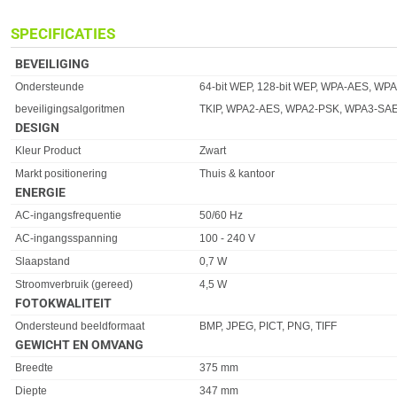
SPECIFICATIES
BEVEILIGING
Eigenschap
Waarde
Ondersteunde
64-bit WEP, 128-bit WEP, WPA-AES, WP
beveiligingsalgoritmen
TKIP, WPA2-AES, WPA2-PSK, WPA3-SA
DESIGN
Eigenschap
Waarde
Kleur Product
Zwart
Markt positionering
Thuis & kantoor
ENERGIE
Eigenschap
Waarde
AC-ingangsfrequentie
50/60 Hz
AC-ingangsspanning
100 - 240 V
Slaapstand
0,7 W
Stroomverbruik (gereed)
4,5 W
FOTOKWALITEIT
Eigenschap
Waarde
Ondersteund beeldformaat
BMP, JPEG, PICT, PNG, TIFF
GEWICHT EN OMVANG
Eigenschap
Waarde
Breedte
375 mm
Diepte
347 mm