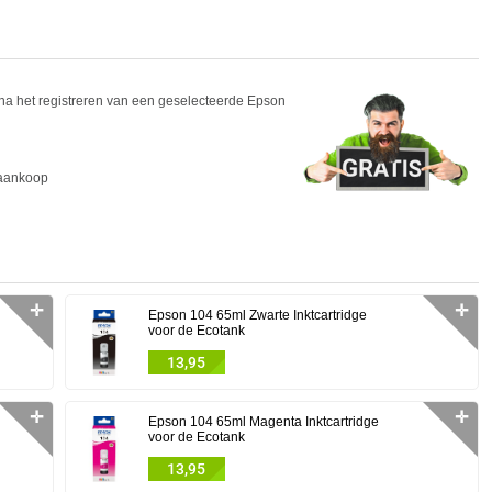
 na het registreren van een geselecteerde Epson
 aankoop
✛
✛
Epson 104 65ml Zwarte Inktcartridge
voor de Ecotank
13,95
✛
✛
Epson 104 65ml Magenta Inktcartridge
voor de Ecotank
13,95