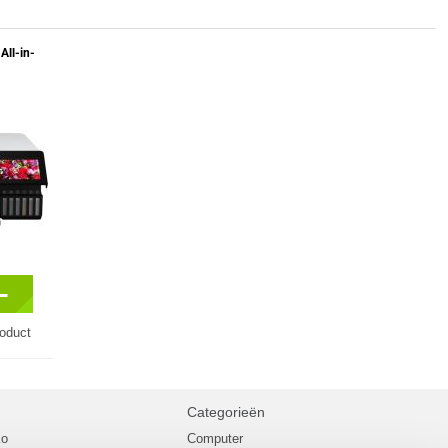
All-in-
-
roduct
Categorieën
ko
Computer