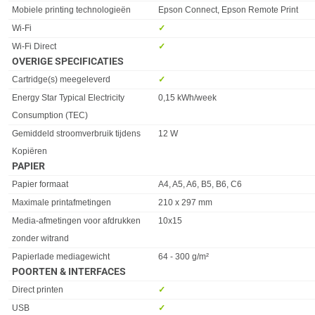
Eigenschap
Waarde
Mobiele printing technologieën
Epson Connect, Epson Remote Print
Wi-Fi
✓︎
Wi-Fi Direct
✓︎
OVERIGE SPECIFICATIES
Eigenschap
Waarde
Cartridge(s) meegeleverd
✓︎
Energy Star Typical Electricity
0,15 kWh/week
Consumption (TEC)
Gemiddeld stroomverbruik tijdens
12 W
Kopiëren
PAPIER
Eigenschap
Waarde
Papier formaat
A4, A5, A6, B5, B6, C6
Maximale printafmetingen
210 x 297 mm
Media-afmetingen voor afdrukken
10x15
zonder witrand
Papierlade mediagewicht
64 - 300 g/m²
POORTEN & INTERFACES
Eigenschap
Waarde
Direct printen
✓︎
USB
✓︎