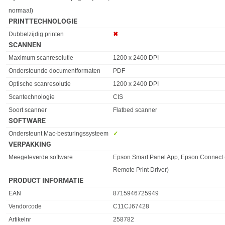
normaal)
PRINTTECHNOLOGIE
Eigenschap
Waarde
Dubbelzijdig printen
✖︎
SCANNEN
Eigenschap
Waarde
Maximum scanresolutie
1200 x 2400 DPI
Ondersteunde documentformaten
PDF
Optische scanresolutie
1200 x 2400 DPI
Scantechnologie
CIS
Soort scanner
Flatbed scanner
SOFTWARE
Eigenschap
Waarde
Ondersteunt Mac-besturingssysteem
✓︎
VERPAKKING
Eigenschap
Waarde
Meegeleverde software
Epson Smart Panel App, Epson Connect (
Remote Print Driver)
PRODUCT INFORMATIE
EAN
8715946725949
Vendorcode
C11CJ67428
Artikelnr
258782