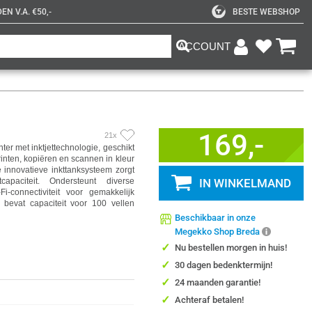
N V.A. €50,-
BESTE WEBSHOP
ACCOUNT
169,-
21x
ter met inktjettechnologie, geschikt
rinten, kopiëren en scannen in kleur
 innovatieve inkttanksysteem zorgt
capaciteit. Ondersteunt diverse
IN WINKELMAND
-connectiviteit voor gemakkelijk
 bevat capaciteit voor 100 vellen
Beschikbaar in onze
Megekko Shop Breda
✓
Nu bestellen morgen in huis!
✓
30 dagen bedenktermijn!
✓
24 maanden garantie!
✓
Achteraf betalen!