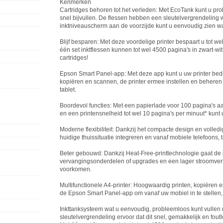
Kenmerken
Cartridges behoren tot het verleden: Met EcoTank kunt u pro
snel bijvullen. De flessen hebben een sleutelvergrendeling 
inktniveauscherm aan de voorzijde kunt u eenvoudig zien w
Blijf besparen: Met deze voordelige printer bespaart u tot w
één set inktflessen kunnen tot wel 4500 pagina's in zwart-wi
cartridges!
Epson
Smart Panel-app: Met deze app kunt u uw printer bedi
kopiëren en scannen, de printer ermee instellen en beheren
tablet.
Boordevol functies: Met een papierlade voor 100 pagina's aan
en een printensnelheid tot wel 10 pagina's per minuut* kunt u
Moderne flexibiliteit: Dankzij het compacte design en volledig
huidige thuissituatie integreren en vanaf mobiele telefoons, t
Beter gebouwd: Dankzij Heat-Free-printtechnologie gaat de 
vervangingsonderdelen of upgrades en een lager stroomverb
voorkomen.
Multifunctionele A4-printer: Hoogwaardig printen, kopiëren e
de
Epson
Smart Panel-app om vanaf uw mobiel in te stellen, t
Inkttanksysteem wat u eenvoudig, probleemloos kunt vullen
sleutelvergrendeling ervoor dat dit snel, gemakkelijk en fout