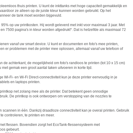
bleemloos thuis printen. U kunt de inkttanks met hoge capaciteit gemakkelijk en
waardoor ze alleen op de juiste kleur kunnen worden gebruikt. Op het
anneer de tank moet worden bijgevuld.
el 95% op uw printkosten. Hij wordt geleverd met inkt voor maximaal 3 jaar. Met
t en 7500 pagina's in kleur worden afgedrukt*. Dat is hetzelfde als maximaal 72
enen vanaf uw smart device. U kunt er documenten en foto's mee printen,
 en er problemen met de printer mee oplossen, allemaal vanaf uw telefoon of
 de achterkant, de mogelijkheid om foto's randloos te printen (tot 10 x 15 cm)
 met gemak een groot aantal taken uitvoeren in korte tijd.
e Wi-Fi- en Wi-Fi Direct-connectiviteit kun je deze printer eenvoudig in je
ablets en laptops printen.
printkop net zolang mee als de printer. Dat betekent geen onnodige
ruik. De printkop is ook ontworpen om verstopping van de nozzles te
n scannen in één. Dankzij draadloze connectiviteit kan je overal printen. Gebruik
e controleren, te printen en meer.
 met flessen. Bovendien zorgt het EcoTank-flessensysteem met
loos gebeurt.