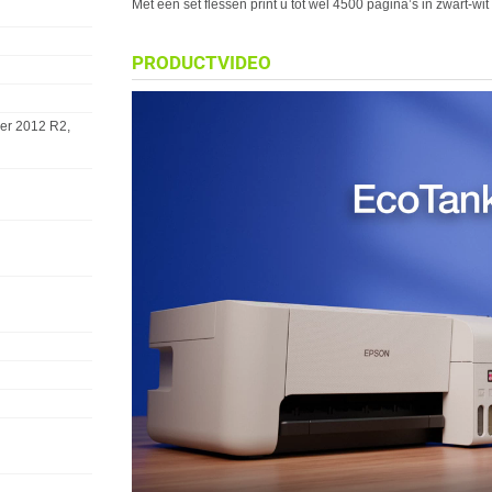
Met één set flessen print u tot wel 4500 pagina’s in zwart-wit
PRODUCTVIDEO
er 2012 R2,