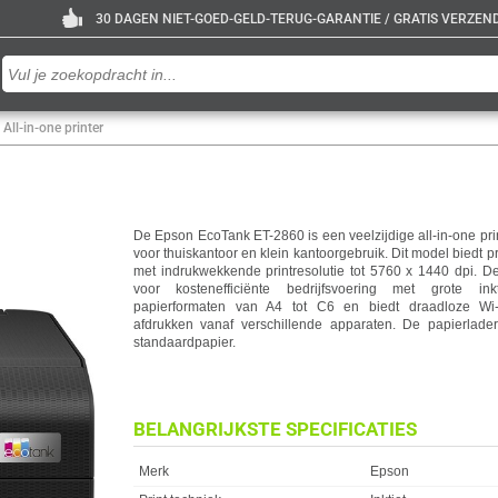
30 DAGEN NIET-GOED-GELD-TERUG-GARANTIE / GRATIS VERZENDE
ll-in-one printer
De Epson EcoTank ET-2860 is een veelzijdige all-in-one prin
voor thuiskantoor en klein kantoorgebruik. Dit model biedt p
met indrukwekkende printresolutie tot 5760 x 1440 dpi. De
voor kostenefficiënte bedrijfsvoering met grote inkt
papierformaten van A4 tot C6 en biedt draadloze Wi-Fi
afdrukken vanaf verschillende apparaten. De papierlader
standaardpapier.
BELANGRIJKSTE SPECIFICATIES
Eigenschap
Waarde
Merk
Epson