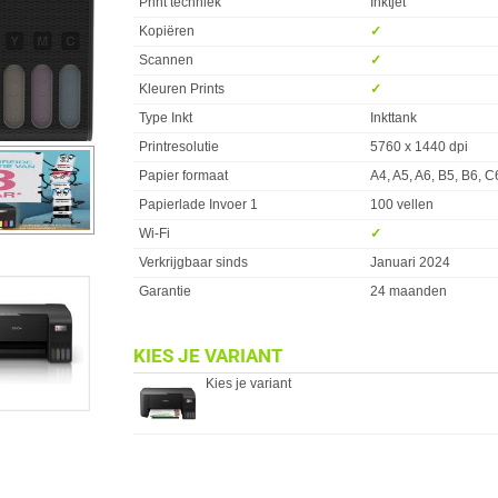
Print techniek
Inktjet
Kopiëren
✓︎
Scannen
✓︎
Kleuren Prints
✓︎
Type Inkt
Inkttank
Printresolutie
5760 x 1440 dpi
Papier formaat
A4, A5, A6, B5, B6, C
Papierlade Invoer 1
100 vellen
Wi-Fi
✓︎
Verkrijgbaar sinds
Januari 2024
Garantie
24 maanden
KIES JE VARIANT
Kies je variant