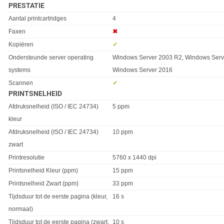
PRESTATIE
Eigenschap
Waarde
Aantal printcartridges
4
Faxen
✖︎
Kopiëren
✓︎
Ondersteunde server operating
Windows Server 2003 R2, Windows Serv
systems
Windows Server 2016
Scannen
✓︎
PRINTSNELHEID
Eigenschap
Waarde
Afdruksnelheid (ISO / IEC 24734)
5 ppm
kleur
Afdruksnelheid (ISO / IEC 24734)
10 ppm
zwart
Printresolutie
5760 x 1440 dpi
Printsnelheid Kleur (ppm)
15 ppm
Printsnelheid Zwart (ppm)
33 ppm
Tijdsduur tot de eerste pagina (kleur,
16 s
normaal)
Tijdsduur tot de eerste pagina (zwart,
10 s