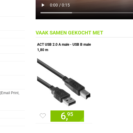
VAAK SAMEN GEKOCHT MET
ACT USB 2.0 A male - USB B male
1,80 m
Email Print,
6,
95