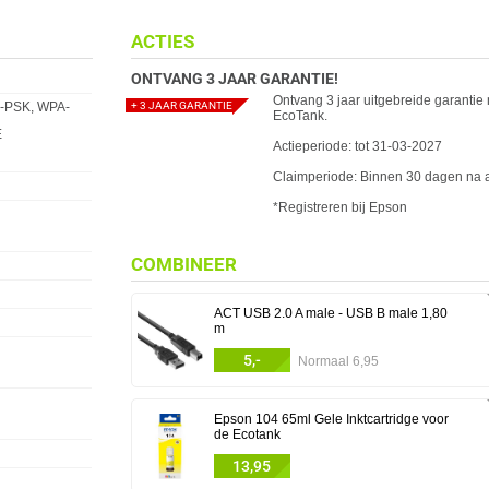
ACTIES
ONTVANG 3 JAAR GARANTIE!
Ontvang 3 jaar uitgebreide garantie
A-PSK, WPA-
+ 3 JAAR GARANTIE
EcoTank.
E
Actieperiode: tot 31-03-2027
Claimperiode: Binnen 30 dagen na
*Registreren bij Epson
COMBINEER
ACT USB 2.0 A male - USB B male 1,80
m
5,-
Normaal 6,95
Epson 104 65ml Gele Inktcartridge voor
de Ecotank
13,95