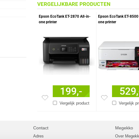
VERGELIJKBARE PRODUCTEN
Epson EcoTank ET-2870 All-in-
Epson EcoTank ET-8500 
one printer
one printer
199,-
529,
Vergelijk product
Vergelijk p
Contact
Megekko
Adres
Over Megek