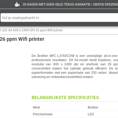
30 DAGEN NIET-GOED-GELD-TERUG-GARANTIE / GRATIS VERZENDE
LED A4 600 x 2400 DPI 26 ppm Wifi printer
6 ppm Wifi printer
De Brother MFC-L3760CDW is een veelzijdige all-in-one 
professionele resultaten. Dit A4-model biedt kopiëren, s
resolutie van 600 x 2400 dpi en snelheid van 26 ppm.
connectiviteit maken het zakelijk gebruik efficiënt. De t
papierformaten met een papierlade van 250 vellen. Ideaal 
uitvoering en netwerkaccessibiliteit zoeken.
BELANGRIJKSTE SPECIFICATIES
Eigenschap
Waarde
Merk
Brother
Print techniek
LED