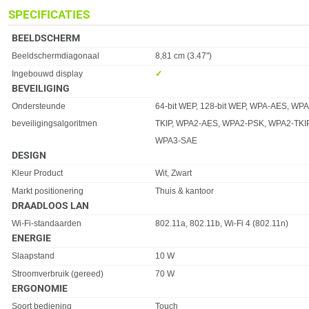
SPECIFICATIES
BEELDSCHERM
Eigenschap
Waarde
Beeldschermdiagonaal
8,81 cm (3.47")
Ingebouwd display
✓︎
BEVEILIGING
Eigenschap
Waarde
Ondersteunde
64-bit WEP, 128-bit WEP, WPA-AES, WP
beveiligingsalgoritmen
TKIP, WPA2-AES, WPA2-PSK, WPA2-TKIP
WPA3-SAE
DESIGN
Eigenschap
Waarde
Kleur Product
Wit, Zwart
Markt positionering
Thuis & kantoor
DRAADLOOS LAN
Eigenschap
Waarde
Wi-Fi-standaarden
802.11a, 802.11b, Wi-Fi 4 (802.11n)
ENERGIE
Eigenschap
Waarde
Slaapstand
10 W
Stroomverbruik (gereed)
70 W
ERGONOMIE
Eigenschap
Waarde
Soort bediening
Touch