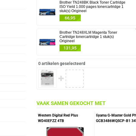
Brother TN248BK Black Toner Cartridge
ISO Yield 1.000 pages tonercartridge 1
stuk(s) Origineel
66,95
Brother TN248XLM Magenta Toner
Cartridge tonercartridge 1 stuk(s)
Origineel
131,95
0 artikelen geselecteerd
✚
VAAK SAMEN GEKOCHT MET
Western Digital Red Plus
Iiyama G-Master Gold P
WD40EFZZ 4TB
GCB3486WQSCP-B1 34
240Hz Curved VA Gami
Monitor