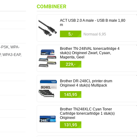
COMBINEER
ACT USB 2.0 A male - USB B male 1,80
m
5,-
Normaal 6,95
A-PSK, WPA-
Brother TN-248VAL tonercartridge 4
stuk(s) Origineel Zwart, Cyaan,
, WPA3-EAP,
Magenta, Geel
229,-
Brother DR-248CL printer drum
Origineel 4 stuk(s) Multipack
145,95
Brother TN248XLC Cyan Toner
Cartridge tonercartridge 1 stuk(s)
Origineel
131,95