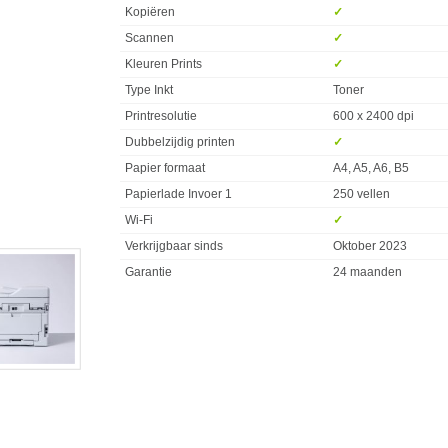
Kopiëren
✓︎
Scannen
✓︎
Kleuren Prints
✓︎
Type Inkt
Toner
Printresolutie
600 x 2400 dpi
Dubbelzijdig printen
✓︎
Papier formaat
A4, A5, A6, B5
Papierlade Invoer 1
250 vellen
Wi-Fi
✓︎
Verkrijgbaar sinds
Oktober 2023
Garantie
24 maanden