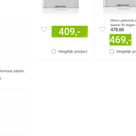
Meest getoonde p
laatste 90 dagen:
409,-
479,00
469,-
Vergelijk product
Vergelijk p
Normaal papier,
r