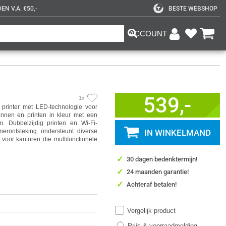
N V.A. €50,-
BESTE WEBSHOP
ACCOUNT
539,-
1x
printer met LED-technologie voor
cannen en printen in kleur met een
 Dubbelzijdig printen en Wi-Fi-
onerontsteking ondersteunt diverse
IN WINKELMAND
voor kantoren die multifunctionele
✓
30 dagen bedenktermijn!
✓
24 maanden garantie!
✓
Achteraf betalen!
Vergelijk product
Prijs & voorraadmelding