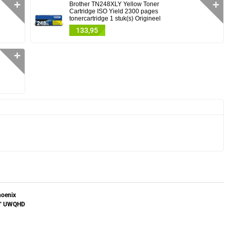
✛
Brother TN248XLY Yellow Toner
✛
Cartridge ISO Yield 2300 pages
tonercartridge 1 stuk(s) Origineel
133,95
✛
hoenix
" UWQHD
ng