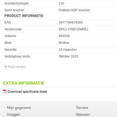
Scantechnologie
CIS
Soort scanner
Flatbed-/ADF-scanner
PRODUCT INFORMATIE
EAN
4977766824088
Vendorcode
MFCL3760CDWRE1
Artikelnr
954549
Merk
Brother
Garantie
24 maanden
Verkrijgbaar sinds
Oktober 2023
⚑ Fout melden
EXTRA INFORMATIE
Download specificatie sheet
Mijn gegevens
Service
Inloggen
Retouren