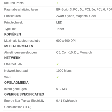
Eigenschap
Waarde
Kleuren Prints
✓︎
Paginabeschrijving talen
BR-Script 3, PCL 5c, PCL 5e, PCL 6, PDF
Printkleuren
Zwart, Cyaan, Magenta, Geel
Print techniek
LED
Type Inkt
Toner
KOPIËREN
Eigenschap
Waarde
Maximale kopieerresolutie
600 x 600 DPI
MEDIAFORMATEN
Eigenschap
Waarde
Afmetingen enveloppen
C5, Com-10, DL, Monarch
NETWERK
Eigenschap
Waarde
Ethernet LAN
✓︎
Netwerk bedraad
1000 Mbps
Wi-Fi
✓︎
OPSLAGMEDIA
Eigenschap
Waarde
Intern geheugen
512 MB
OVERIGE SPECIFICATIES
Eigenschap
Waarde
Energy Star Typical Electricity
0,41 kWh/week
Consumption (TEC)