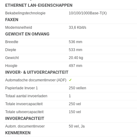
ETHERNET LAN-EIGENSCHAPPEN
Eigenschap
Waarde
Bekabelingstechnologie
10/100/1000Base-T(X)
FAXEN
Eigenschap
Waarde
Modemsnelheid
33,6 Kbit/s
GEWICHT EN OMVANG
Eigenschap
Waarde
Breedte
536 mm
Diepte
533 mm
Gewicht
20.40 kg
Hoogte
497 mm
INVOER- & UITVOERCAPACITEIT
Eigenschap
Waarde
Automatische documentinvoer (ADF)
✓︎
Papierlade Invoer 1
250 vellen
Totaal aantal invoerladen
1
Totale invoercapaciteit
250 vel
Totale uitvoercapaciteit
150 vel
INVOERCAPACITEIT
Eigenschap
Waarde
Autom. documentinvoer
50 vel, Ja
KENMERKEN