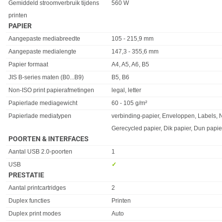
Gemiddeld stroomverbruik tijdens
560 W
printen
PAPIER
Eigenschap
Waarde
Aangepaste mediabreedte
105 - 215,9 mm
Aangepaste medialengte
147,3 - 355,6 mm
Papier formaat
A4, A5, A6, B5
JIS B-series maten (B0...B9)
B5, B6
Non-ISO print papierafmetingen
legal, letter
Papierlade mediagewicht
60 - 105 g/m²
Papierlade mediatypen
verbinding-papier, Enveloppen, Labels, 
Gerecycled papier, Dik papier, Dun papie
POORTEN & INTERFACES
Eigenschap
Waarde
Aantal USB 2.0-poorten
1
USB
✓︎
PRESTATIE
Eigenschap
Waarde
Aantal printcartridges
2
Duplex functies
Printen
Duplex print modes
Auto