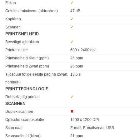
Faxen
✓︎
Geluidsdrukniveau (afdrukken)
47 dB
Kopiëren
✓︎
Scannen
✓︎
PRINTSNELHEID
Eigenschap
Waarde
Beveiligd afdrukken
✓︎
Printresolutie
600 x 2400 dpi
Printsnelheid Kleur (ppm)
26 ppm
Printsnelheid Zwart (ppm)
26 ppm
Tijdsduur tot de eerste pagina (zwart,
13,5 s
normaal)
PRINTTECHNOLOGIE
Eigenschap
Waarde
Dubbelzijdig printen
✓︎
SCANNEN
Eigenschap
Waarde
Duplex scannen
✖︎
Optische scanresolutie
1200 x 1200 DPI
Scan naar
E-mail, E-mailserver, USB
Scansnelheid (kleur)
21 ppm