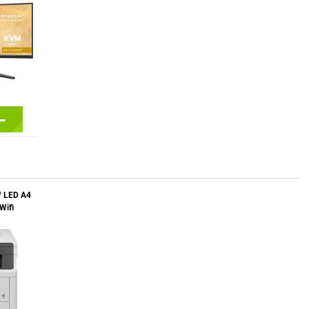
-
 LED A4
Wifi