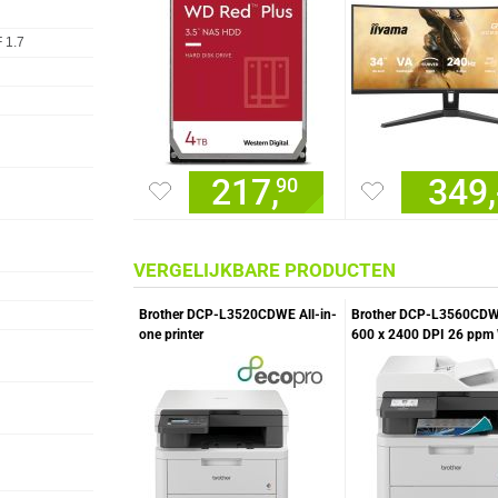
 1.7
217,
349,
90
VERGELIJKBARE PRODUCTEN
Brother DCP-L3520CDWE All-in-
Brother DCP-L3560CDW
one printer
600 x 2400 DPI 26 ppm 
printer