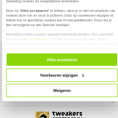
Het product dat je zocht is helaas niet meer beschikbaar.
marketing cookies en vergelijkbare technieken.
Wij doen ons uiterste best om al onze producten zo lang
Door op "
Alles accepteren
" te klikken, stem je in met het plaatsen van
mogelijk leverbaar te houden.
Helaas is dit product op dit
cookies door ons en onze 9 partners. Door op voorkeuren wijzigen te
moment bij geen van onze leveranciers leverbaar.
kikken kun je specifieke cookies wel of niet goedkeuren. Deze sla je
dan vervolgens op met Selectie toestaan.
We helpen je graag met een ander product uit de categorie
3D Printer Filaments.
Marketing cookies worden gedeeld met derde partijen. Een overzicht
cookiebeleid
vind je in het
of onder Voorkeuren wijzigen. Deze
worden gebruikt zodat we gerichter reclamebanners kunnen inzetten op
Mijn gegevens
andere websites. In onze cookievoorkeuren vind je een overzicht van
alle cookies. Je kunt je gegeven toestemming altijd intrekken, dit doe je
door in de footer van onze website te klikken op ‘Cookievoorkeuren’
Alles accepteren
Service
onder het kopje ‘Mijn gegevens’.
Contact
Voorkeuren wijzigen
Megekko
Weigeren
Categorieën