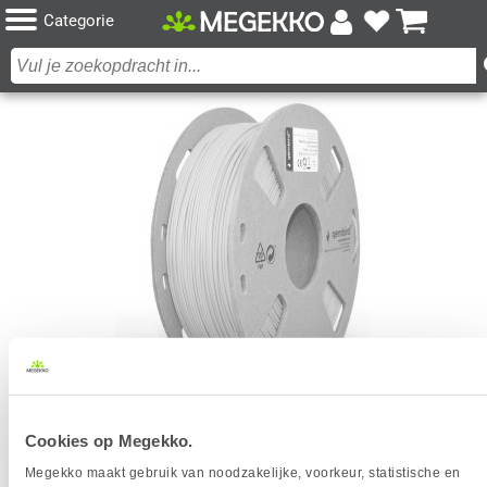
Categorie
GEMBIRD 3DP-PLA-01-MTO 3D-PRINTMATERIAAL
Cookies op Megekko.
POLYMELKZUUR ORANJE 1 KG
Megekko maakt gebruik van noodzakelijke, voorkeur, statistische en