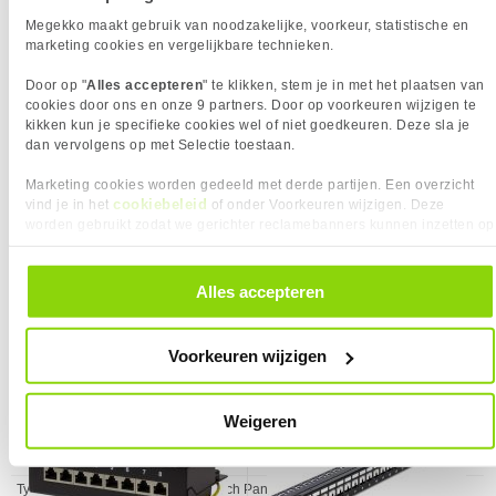
IEEE 802.3ab 1000-BASE-T,
✖︎
Megekko maakt gebruik van noodzakelijke, voorkeur, statistische en
Gigabit Ethernet
marketing cookies en vergelijkbare technieken.
IEEE 802.3ad Link
✖︎
Door op "
Alles accepteren
" te klikken, stem je in met het plaatsen van
Aggregation Control Protocol
cookies door ons en onze 9 partners. Door op voorkeuren wijzigen te
kikken kun je specifieke cookies wel of niet goedkeuren. Deze sla je
IEEE 802.3af Power Over
✖︎
dan vervolgens op met Selectie toestaan.
Ethernet (PoE)
IEEE 802.3at Power over
✖︎
Marketing cookies worden gedeeld met derde partijen. Een overzicht
299,-
219,-
cookiebeleid
vind je in het
of onder Voorkeuren wijzigen. Deze
Ethernet Plus (PoE+)
worden gebruikt zodat we gerichter reclamebanners kunnen inzetten op
IEEE 802.3az Energy Efficient
✖︎
andere websites. In onze cookievoorkeuren vind je een overzicht van
alle cookies. Je kunt je gegeven toestemming altijd intrekken, dit doe je
Ethernet
door in de footer van onze website te klikken op ‘Cookievoorkeuren’
VERGELIJKBARE PRODUCTEN
Alles accepteren
IEEE 802.3u 100-BASE-TX,
✖︎
onder het kopje ‘Mijn gegevens’.
Fast Ethernet
LogiLink NP0018B patch paneel
Delock 43277 19" Keystone
IEEE 802.3x Flow Control
✖︎
Voorkeuren wijzigen
patchpaneel 24 poorten zwart
(Full-Duplex Flow Control)
IEEE 802.3z 1000-BASE-SX,
✖︎
Weigeren
Gigabit Ethernet
TYPE
Eigenschap
Waarde
Type
Patch Panel