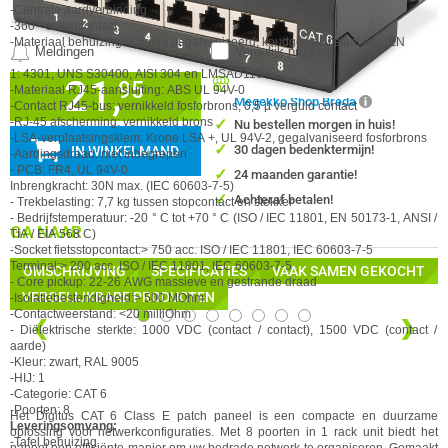
-Centrale aardverbinding
-360 ° schildcontact
-Materiaal behuizing: 1,5 mm gegalvaniseerd, koudgewalst staal acc. EN
Meldingen
Vergelijk product
1: 4301, UNS S30400, AISI 304 en LMSAD110
21,
Beschikbaar in onze
95
-Materiaal RJ45-aansluiting: ABS UL 94V-0
Megekko Shop Breda
-Contact RJ45-bus: vernikkeld fosforbrons, 0,5 µ verguld contact
-RJ-45 afscherming: vernikkeld brons
✓
Nu bestellen morgen in huis!
-LSA-verplaatsingsklem: Krone LSA +, UL 94V-2, gegalvaniseerd fosforbrons
✓
30 dagen bedenktermijn!
IN WINKELMAND
-Aardingsdraad: niet inbegrepen
- PCB: FR4, UL 94V-0
✓
24 maanden garantie!
Inbrengkracht: 30N max. (IEC 60603-7-5)
✓
Achteraf betalen!
- Trekbelasting: 7,7 kg tussen stopcontact en stekker
- Bedrijfstemperatuur: -20 ° C tot +70 ° C (ISO / IEC 11801, EN 50173-1, ANSI /
GA NAAR
TIA / EIA 568 C)
-Socket fietsstopcontact:> 750 acc. ISO / IEC 11801, IEC 60603-7-5
Terminal:> 200 acc. ISO / IEC 11801, IEC 60603-7-5
OMSCHRIJVING
SPECIFICATIES
VAAK SAMEN GEKOCHT
- Core pickup: 22-26 AWG massieve en gestrande draad
VERGELIJKBARE PRODUCTEN
-Isolatiebestendigheid:> 500 MOhm
-Contactweerstand: <20 milliOhm
❮
❯
- Diëlektrische sterkte: 1000 VDC (contact / contact), 1500 VDC (contact /
aarde)
-Kleur: zwart, RAL 9005
-HIJ: 1
-Categorie: CAT 6
-Poorten: 8
Het Digitus CAT 6 Class E patch paneel is een compacte en duurzame
Leveringsomvang:
oplossing voor netwerkconfiguraties. Met 8 poorten in 1 rack unit biedt het
-Tafel behuizing
paneel een efficiënte manier om uw bedrade netwerk te organiseren. Gemaakt