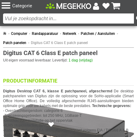
Categorie
Computer
Randapparatuur
Netwerk
Patchen / Aansluiten
Patch panelen
Digitus CAT 6 Class E patch paneel
Digitus CAT 6 Class E patch paneel
Uit eigen voorraad leverbaar. Levertijd:
1 dag (vrijdag)
PRODUCTINFORMATIE
Digitus
Desktop CAT 6, klasse E patchpaneel, afgeschermd
De desktop
patchpanelen van
Digitus
zijn de oplossing voor de SoHo-applicatie (Smart
Office Home Office). De volledig afgeschermde RJ45-aansluitingen bieden
optimale grip voor uw kabels met de beste prestaties.
Technische gegevens:
- Overdrachtseigendom: categorie 6
-Toepassingsgebieden: tot 250 MHz, 1GBase-T
-Geschikt voor installatie op het oppervlak
5x
-RJ45 stopcontacten, 8P8C
-Kabelinstallatie via LSA-strips, kleurgecodeerd volgens EIA / TIA 568 A & B
-Kabelbevestiging met snelle vangsten