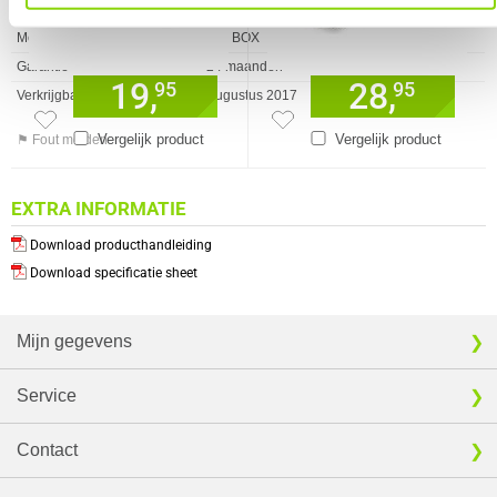
Artikelnr
1708010
Merk
ICY BOX
Garantie
24 maanden
19,
28,
95
95
Verkrijgbaar sinds
Augustus 2017
Vergelijk product
Vergelijk product
⚑ Fout melden
EXTRA INFORMATIE
Download producthandleiding
Download specificatie sheet
Mijn gegevens
Service
Contact