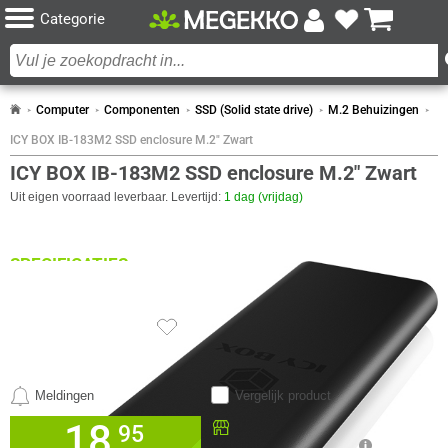
Categorie
Computer
Componenten
SSD (Solid state drive)
M.2 Behuizingen
ICY BOX IB-183M2 SSD enclosure M.2" Zwart
ICY BOX IB-183M2 SSD enclosure M.2" Zwart
Uit eigen voorraad leverbaar. Levertijd:
1 dag (vrijdag)
SPECIFICATIES
DESIGN
Eigenschap
Waarde
Kleur Product
Zwart
6x
LED-indicatoren
HDD, Stroom
Materiaal
Aluminium
Meldingen
Vergelijk product
Type product
SDD-behuizing
ENERGIE
18,
Beschikbaar in onze
95
Megekko Shop Breda