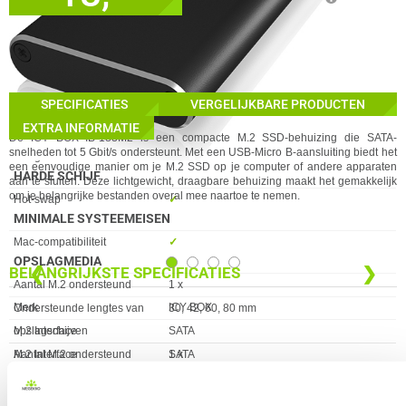
Eigenschap
Waarde
Type stroombron
USB
✓
Nu bestellen morgen in huis!
GEHEUGEN
✓
30 dagen bedenktermijn!
IN WINKELMAND
Eigenschap
Waarde
Overdrachtssnelheid
5 Gbit/s
✓
GEWICHT EN OMVANG
24 maanden garantie!
GA NAAR
✓
Eigenschap
Waarde
Achteraf betalen!
Breedte
99 mm
SPECIFICATIES
VERGELIJKBARE PRODUCTEN
Diepte
35 mm
EXTRA INFORMATIE
Gewicht
57 g
De ICY BOX IB-183M2 is een compacte M.2 SSD-behuizing die SATA-
snelheden tot 5 Gbit/s ondersteunt. Met een USB-Micro B-aansluiting biedt het
Hoogte
11 mm
een eenvoudige manier om je M.2 SSD op je computer of andere apparaten
HARDE SCHIJF
aan te sluiten. Deze lichtgewicht, draagbare behuizing maakt het gemakkelijk
om je belangrijke bestanden overal mee naartoe te nemen.
Eigenschap
Waarde
Hot-swap
✓︎
MINIMALE SYSTEEMEISEN
Eigenschap
Waarde
Mac-compatibiliteit
✓︎
OPSLAGMEDIA
❮
❯
BELANGRIJKSTE SPECIFICATIES
Eigenschap
Waarde
Aantal M.2 ondersteund
1 x
Eigenschap
Waarde
Merk
ICY BOX
Ondersteunde lengtes van
30, 42, 60, 80 mm
opslagschijven
M.2 Interface
SATA
M.2 Interface
SATA
Aantal M.2 ondersteund
1 x
Opslag schijfgrootte
M.2
Overdrachtssnelheid
5 Gbit/s
OVERIGE SPECIFICATIES
USB aansluiting
USB-Micro B