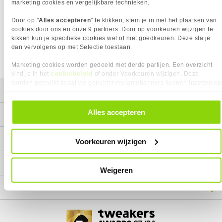
Het product dat je zocht is helaas niet meer beschikbaar.
marketing cookies en vergelijkbare technieken.
Wij doen ons uiterste best om al onze producten zo lang
Door op "
Alles accepteren
" te klikken, stem je in met het plaatsen van
mogelijk leverbaar te houden.
Helaas is dit product op dit
cookies door ons en onze 9 partners. Door op voorkeuren wijzigen te
moment bij geen van onze leveranciers leverbaar.
kikken kun je specifieke cookies wel of niet goedkeuren. Deze sla je
dan vervolgens op met Selectie toestaan.
We helpen je graag met een ander product uit de categorie
Game stoelen.
Marketing cookies worden gedeeld met derde partijen. Een overzicht
cookiebeleid
vind je in het
of onder Voorkeuren wijzigen. Deze
worden gebruikt zodat we gerichter reclamebanners kunnen inzetten op
Mijn gegevens
andere websites. In onze cookievoorkeuren vind je een overzicht van
alle cookies. Je kunt je gegeven toestemming altijd intrekken, dit doe je
door in de footer van onze website te klikken op ‘Cookievoorkeuren’
Alles accepteren
Service
onder het kopje ‘Mijn gegevens’.
Contact
Voorkeuren wijzigen
Megekko
Weigeren
Categorieën