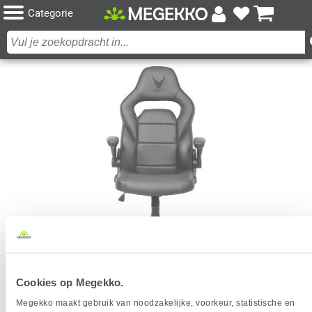
Categorie
VARR RIVERSIDE PC-GAMESTOEL GESTOFFEERDE
Cookies op Megekko.
GEVOERDE ZITTING ZWART, ROOD
Megekko maakt gebruik van noodzakelijke, voorkeur, statistische en