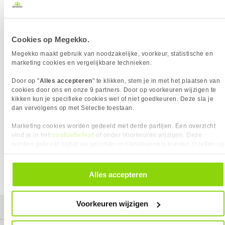
BELANGRIJKSTE SPECIFICATIES
Diepte
157 mm
Gewicht
136 gram
Eigenschap
Waarde
Merk
ICY BOX
Cookies op Megekko.
Hoogte
26.6 mm
Harde schijf formaat
2.5/3.5"
HARDE SCHIJF
Megekko maakt gebruik van noodzakelijke, voorkeur, statistische en
Hoogte
26.6 mm
Eigenschap
Waarde
Harde schijf formaat
2.5/3.5"
marketing cookies en vergelijkbare technieken.
Breedte
112.4 mm
PRODUCT INFORMATIE
Door op "
Alles accepteren
" te klikken, stem je in met het plaatsen van
Diepte
157 mm
EAN
4711132869453
cookies door ons en onze 9 partners. Door op voorkeuren wijzigen te
Verkrijgbaar sinds
Augustus 2020
kikken kun je specifieke cookies wel of niet goedkeuren. Deze sla je
Vendorcode
MB453TRAY-2B
dan vervolgens op met Selectie toestaan.
EAN
4711132869453
Artikelnr
1116843
Vendorcode
MB453TRAY-2B
Merk
ICY BOX
Marketing cookies worden gedeeld met derde partijen. Een overzicht
cookiebeleid
vind je in het
of onder Voorkeuren wijzigen. Deze
Garantie
24 maanden
Garantie
24 maanden
worden gebruikt zodat we gerichter reclamebanners kunnen inzetten op
❮
❯
Verkrijgbaar sinds
Augustus 2020
andere websites. In onze cookievoorkeuren vind je een overzicht van
alle cookies. Je kunt je gegeven toestemming altijd intrekken, dit doe je
door in de footer van onze website te klikken op ‘Cookievoorkeuren’
⚑ Fout melden
Alles accepteren
onder het kopje ‘Mijn gegevens’.
Voorkeuren wijzigen
Mijn gegevens