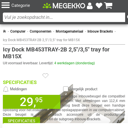
Categorie
Computer
Componenten
Montagemateriaal
Inbouw Brackets
Icy Dock MB453TRAY-2B 2,5"/3,5" tray for MB15X
Icy Dock MB453TRAY-2B 2,5"/3,5" tray for
MB15X
Uit voorraad leverbaar. Levertijd:
4 werkdagen (donderdag)
SPECIFICATIES
Meldingen
Vergelijk product
DESIGN
De Icy Dock MB453TRAY-2B is een veelzijdige inbouwbeugel die compatibel
29,
✓
95
30 dagen bedenktermijn!
Eigenschap
Waarde
Kleur Product
Grijs, Zwart
is met 2,5 inch en 3,5 inch harde schijven. Met afmetingen van 112,4 mm
✓
breed, 157 mm diep en 26,6 mm hoog biedt deze beugel een handige
24 maanden garantie!
Materiaal
ABS, Roestvrij staal
GA NAAR
oplossing voor het installeren van uw opslagapparaten in uw computercabinet.
✓
Achteraf betalen!
Soort
Opslagschijflade
Deze beugel is een praktisch accessoire uit de productgroep
IN WINKELMAND
Montagemateriaal computers en de subgroep Inbouw Brackets.
GEWICHT EN OMVANG
SPECIFICATIES
Eigenschap
Waarde
Breedte
112.4 mm